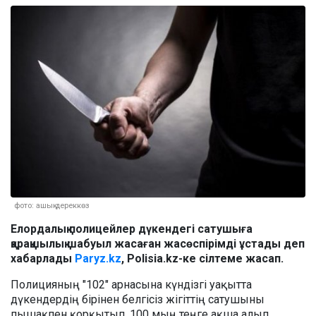
фото: ашық дереккөз
Елордалық полицейлер дүкендегі сатушыға
қарақшылық шабуыл жасаған жасөспірімді ұстады деп
хабарлады
Paryz.kz
, Polisia.kz-ке сілтеме жасап.
Полицияның "102" арнасына күндізгі уақытта
дүкендердің бірінен белгісіз жігіттің сатушыны
пышақпен қорқытып, 100 мың теңге ақша алып