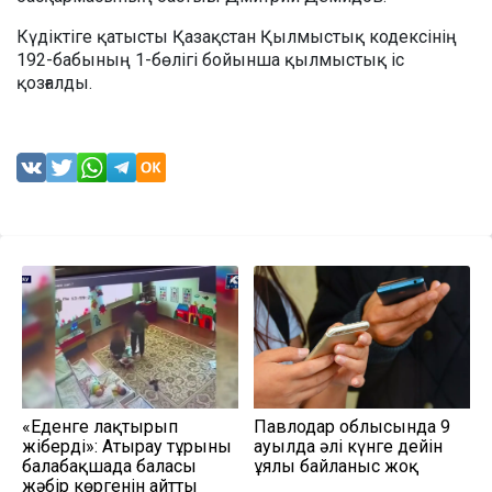
Күдіктіге қатысты Қазақстан Қылмыстық кодексінің
192-бабының 1-бөлігі бойынша қылмыстық іс
қозғалды.
«Еденге лақтырып
Павлодар облысында 9
жіберді»: Атырау тұрғыны
ауылда әлі күнге дейін
балабақшада баласы
ұялы байланыс жоқ
жәбір көргенін айтты