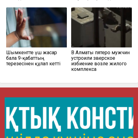
Шымкентте үш жасар
В Алматы пятеро мужчин
бала 9-қабаттың
устроили зверское
терезесінен құлап кетті
избиение возле жилого
комплекса