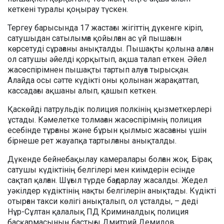
кеткені туралы қоңырау түскен.
Тергеу барысында 17 жастағы жігіттің дүкенге кіріп,
сатушыдан сатылымға қойылған ас үй пышағын
көрсетуді сұрағаны анықталды. Пышақты қолына алған
ол сатушы әйелді қорқытып, ақша талап еткен. Әйел
жасөспірімнен пышақты тартып алуға тырысқан.
Алайда осы сәтте күдікті оны қолынан жарақаттап,
кассадағы ақшаны алып, қашып кеткен.
Қаскөйді патрульдік полиция полкінің қызметкерлері
ұстады. Кәмелетке толмаған жасөспірімнің полиция
есебінде тұрғаны және бұрын қылмыс жасағаны үшін
бірнеше рет жауапқа тартылғаны анықталды.
Дүкенде бейнебақылау камералары болған жоқ. Бірақ
сатушы күдіктінің белгілері мен киімдерін есінде
сақтап қалған. Шұғыл түрде бағдарлау жасалды. Жедел
уәкілдер күдіктінің нақты белгілерін анықтады. Күдікті
отырған такси көлігі анықталып, ол ұсталды, – деді
Нұр-Сұлтан қалалық ПД Криминалдық полиция
басқармасының бастығы Дмитрий Демидов.