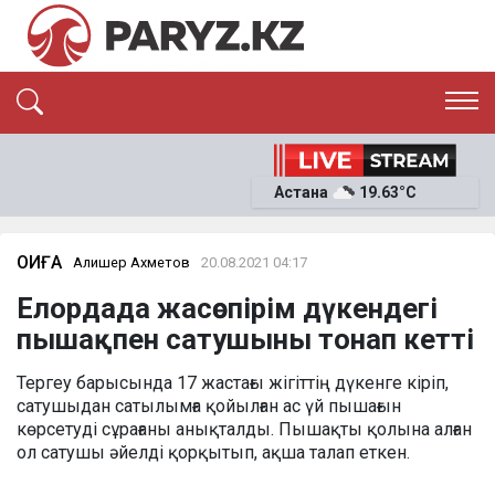
ЭКСКЛЮЗИВ
САЯСАТ
САЙЛАУ-2026
Астана
19.63°C
ЭКОНОМИКА
ҚОҒАМ
ОҚИҒА
ОҚИҒА
Алишер Ахметов
20.08.2021 04:17
СҰХБАТ
News
Елордада жасөспірім дүкендегі
пышақпен сатушыны тонап кетті
Тергеу барысында 17 жастағы жігіттің дүкенге кіріп,
сатушыдан сатылымға қойылған ас үй пышағын
көрсетуді сұрағаны анықталды. Пышақты қолына алған
ол сатушы әйелді қорқытып, ақша талап еткен.