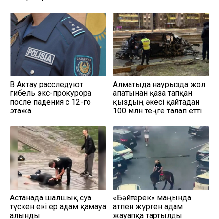
В Актау расследуют
Алматыда наурызда жол
гибель экс-прокурора
апатынан қаза тапқан
после падения с 12-го
қыздың әкесі қайтадан
этажа
100 млн теңге талап етті
Астанада шалшық суға
«Бәйтерек» маңында
түскен екі ер адам қамауға
атпен жүрген адам
алынды
жауапқа тартылды