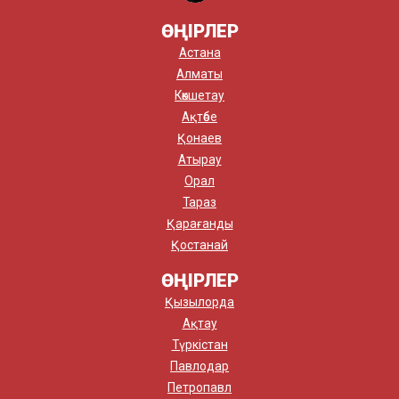
ӨҢІРЛЕР
Астана
Алматы
Көкшетау
Ақтөбе
Қонаев
Атырау
Орал
Тараз
Қарағанды
Қостанай
ӨҢІРЛЕР
Қызылорда
Ақтау
Түркістан
Павлодар
Петропавл