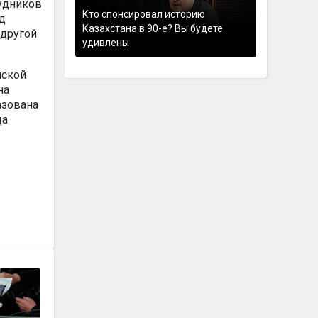
рудников
Кто спонсировал историю
д
Казахстана в 90-е? Вы будете
 другой
удивлены
нской
на
азована
да