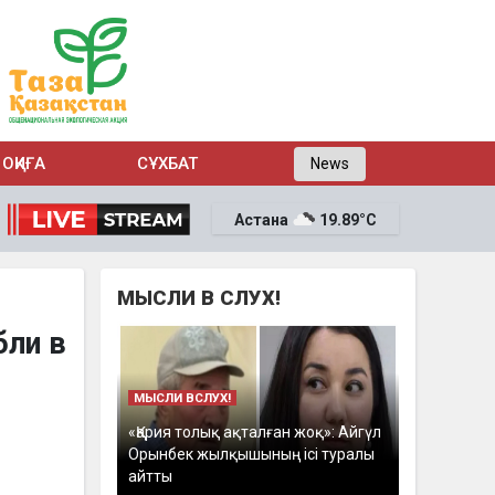
ОҚИҒА
СҰХБАТ
News
Астана
19.89°C
МЫСЛИ В СЛУХ!
бли в
МЫСЛИ ВСЛУХ!
«Қария толық ақталған жоқ»: Айгүл
Орынбек жылқышының ісі туралы
айтты