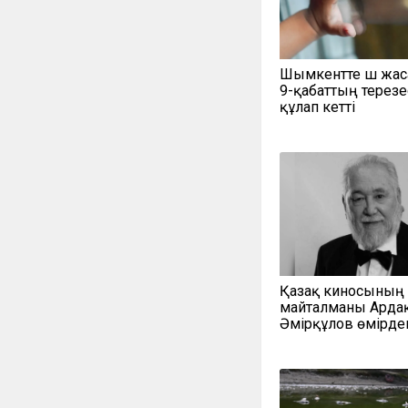
Шымкентте үш жас
9-қабаттың терезе
құлап кетті
Қазақ киносының
майталманы Арда
Әмірқұлов өмірден