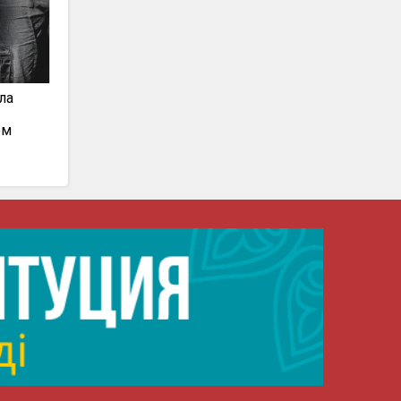
ла
ом