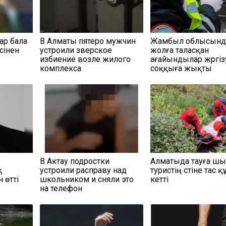
ар бала
В Алматы пятеро мужчин
Жамбыл облысынд
сінен
устроили зверское
жолға таласқан
избиение возле жилого
ағайындылар жүргіз
комплекса
соққыға жықты
В Актау подростки
Алматыда тауға ш
қ
устроили расправу над
туристің үстіне тас қ
 өтті
школьником и сняли это
кетті
на телефон