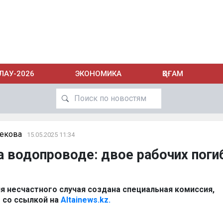
ЛАУ-2026
ЭКОНОМИКА
ҚОҒАМ
бекова
15.05.2025 11:34
а водопроводе: двое рабочих поги
я несчастного случая создана специальная комиссия,
z
со ссылкой на
Altainews.kz.