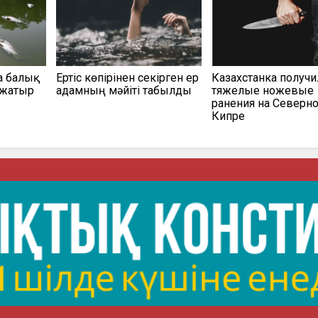
а балық
Ертіс көпірінен секірген ер
Казахстанка получи
 жатыр
адамның мәйіті табылды
тяжелые ножевые
ранения на Северн
Кипре