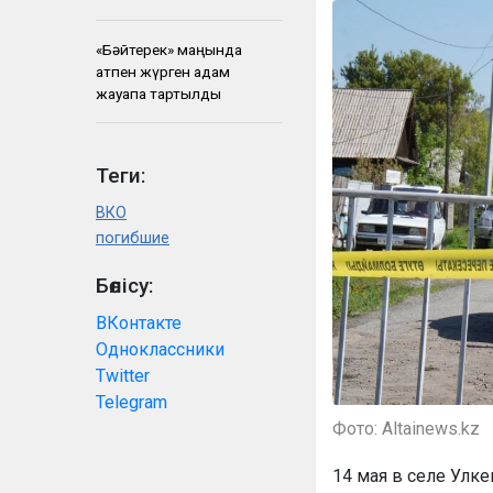
«Бәйтерек» маңында
атпен жүрген адам
жауапқа тартылды
Теги:
ВКО
погибшие
Бөлісу:
ВКонтакте
Одноклассники
Twitter
Telegram
Фото: Altainews.kz
14 мая в селе Улк