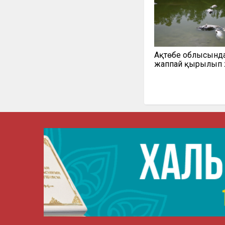
Ақтөбе облысынд
жаппай қырылып