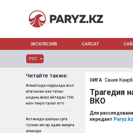
ЭКСКЛЮЗИВ
САЯСАТ
САЙ
Читайте также:
ОҚИҒА
Сания Каир
Алматыда наурызда жол
Трагедия н
апатынан қаза тапқан
қыздың әкесі қайтадан 100
ВКО
млн теңге талап етті
Для расследовани
Астанада шалшық суға
передает
Paryz.k
түскен екі ер адам қамауға
алынды