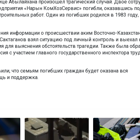
ице Абылайхана произошел трагический случай. Двое сот
едприятия «Нарын КомХозСервис» погибли, оказавшись по
роительных работ. Один из погибших родился в 1983 году,
ения информации о происшествии аким Восточно-Казахста
Сактаганов взял ситуацию под личный контроль и выехал 
я для выяснения обстоятельств трагедии. Также была обр
сия с участием главного государственного инспектора тру
вили, что семьям погибших граждан будет оказана вся
щь и поддержка.