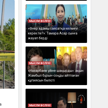
МЫСЛИ ВСЛУХ!
«Өнер адамы саясатқа келмеуі
керек пе?»: Тамара Асар сынға
жауап берді
МЫСЛИ ВСЛУХ!
«Назарбаев үйіне шақырды»: ақын
Жамбыл бұрын-соңды айтпаған
құпиясын бөлісті
а
МЫСЛИ ВСЛУХ!