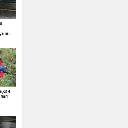
а
ушіні
ыққан
ұлап