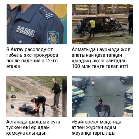
В Актау расследуют
Алматыда наурызда жол
гибель экс-прокурора
апатынан қаза тапқан
после падения с 12-го
қыздың әкесі қайтадан
этажа
100 млн теңге талап етті
Астанада шалшық суға
«Бәйтерек» маңында
түскен екі ер адам
атпен жүрген адам
қамауға алынды
жауапқа тартылды