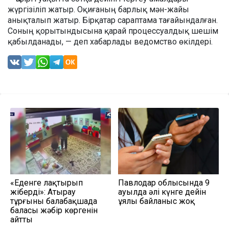
жүргізіліп жатыр. Оқиғаның барлық мән-жайы
анықталып жатыр. Бірқатар сараптама тағайындалған.
Соның қорытындысына қарай процессуалдық шешім
қабылданады, — деп хабарлады ведомство өкілдері.
«Еденге лақтырып
Павлодар облысында 9
жіберді»: Атырау
ауылда әлі күнге дейін
тұрғыны балабақшада
ұялы байланыс жоқ
баласы жәбір көргенін
айтты