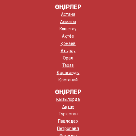
ӨҢІРЛЕР
Астана
Алматы
Көкшетау
Ақтөбе
Қонаев
Атырау
Орал
Тараз
Қарағанды
Қостанай
ӨҢІРЛЕР
Қызылорда
Ақтау
Түркістан
Павлодар
Петропавл
Өскемен