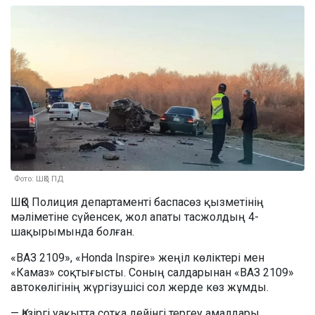
Фото: ШҚО ПД
ШҚО Полиция департаменті баспасөз қызметінің
мәліметіне сүйенсек, жол апаты тасжолдың 4-
шақырымында болған.
«ВАЗ 2109», «Honda Inspire» жеңіл көліктері мен
«Камаз» соқтығысты. Соның салдарынан «ВАЗ 2109»
автокөлігінің жүргізушісі сол жерде көз жұмды.
— Қазіргі уақытта сотқа дейінгі тергеу амалдары