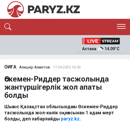
ЭКСКЛЮЗИВ
САЯСАТ
Астана
14.09°C
САЙЛАУ-2026
ЭКОНОМИКА
ҚОҒАМ
ОҚИҒА
ОҚИҒА
Алишер Ахметов
17.04.2025 10:43
СҰХБАТ
Өскемен-Риддер тасжолында
News
жантүршігерлік жол апаты
болды
Шығыс Қазақстан облысындағы Өскемен-Риддер
тасжолында жол-көлік оқиғасынан 1 адам мерт
болды, деп хабарлайды
paryz.kz
.