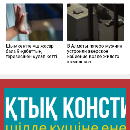
Шымкентте үш жасар
В Алматы пятеро мужчин
бала 9-қабаттың
устроили зверское
терезесінен құлап кетті
избиение возле жилого
комплекса