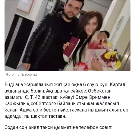
Фото: hurriyet.com.tr
Енді ғана жарияланып жатқан оқиға 6 сәуір күні Картал
ауданында болған. Ақпаратқа сәйкес, Өзбекстан
азаматы С. Т. 42 жастағы күйеуі Эмре Эриммен
қаржылық себептерге байланысты жанжалдасып
қалған. Ашуға ерік берген әйел асхана пышағын алып, ер
адамды пышақтап тастаған.
Содан соң әйел такси қызметіне телефон соғып: