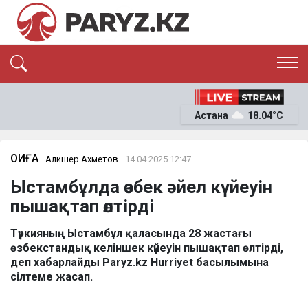
ЭКСКЛЮЗИВ
САЯСАТ
Астана
18.04°C
САЙЛАУ-2026
ЭКОНОМИКА
ҚОҒАМ
ОҚИҒА
ОҚИҒА
Алишер Ахметов
14.04.2025 12:47
СҰХБАТ
Ыстамбұлда өзбек әйел күйеуін
News
пышақтап өлтірді
Түркияның Ыстамбұл қаласында 28 жастағы
өзбекстандық келіншек күйеуін пышақтап өлтірді,
деп хабарлайды Paryz.kz Hurriyet басылымына
сілтеме жасап.