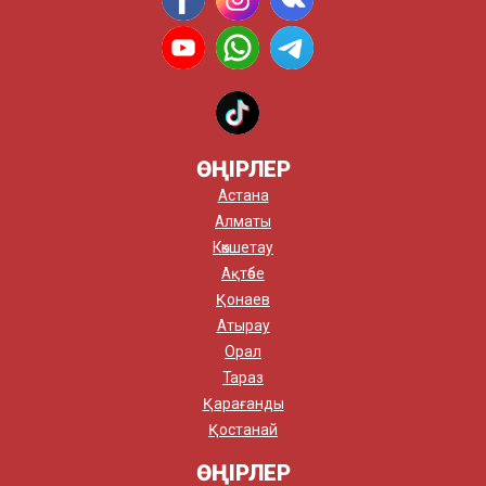
ӨҢІРЛЕР
Астана
Алматы
Көкшетау
Ақтөбе
Қонаев
Атырау
Орал
Тараз
Қарағанды
Қостанай
ӨҢІРЛЕР