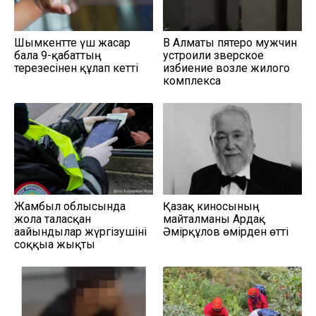
Шымкентте үш жасар
В Алматы пятеро мужчин
бала 9-қабаттың
устроили зверское
терезесінен құлап кетті
избиение возле жилого
комплекса
Жамбыл облысында
Қазақ киносының
жолға таласқан
майталманы Ардақ
ағайындылар жүргізушіні
Әмірқұлов өмірден өтті
соққыға жықты