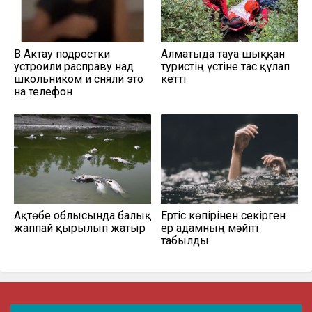
В Актау подростки
Алматыда тауға шыққан
устроили расправу над
туристің үстіне тас құлап
школьником и сняли это
кетті
на телефон
Ақтөбе облысында балық
Ертіс көпірінен секірген
жаппай қырылып жатыр
ер адамның мәйіті
табылды