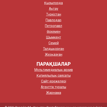
Қызылорда
Ақтау
Түркістан
Павлодар
Петропавл
Өскемен
Шымкент
Семей
Талдықорған
Жезқазған
ПАРАҚШАЛАР
Мультимедиалық архив
Құпиялылық саясаты
Сайт ережелері
Агенттік туралы
Жарнама