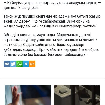
— Күйеуім ауырып жатыр, ауруханаға апаруым керек, —
деп көлік шақырған.
Такси жүргізушісі келгенде ер адам қанға батып жатыр
екен. Ол дереу 112-ге хабарласқан. Оқиға орнына
жедел жәрдем мен полиция қызметкерлері жеткен.
Әйелді полиция қамауға алды. Марқұмның денесі
сараптама жүргізу үшін сот-медициналық мекемеге
жеткізілді. Содан кейін оны отбасы мүшелері
қабылдап, жерледі. Ерлі-зайыптылардың 4 жыл бірге
болғаны және бір баласы бар екені хабарланды.