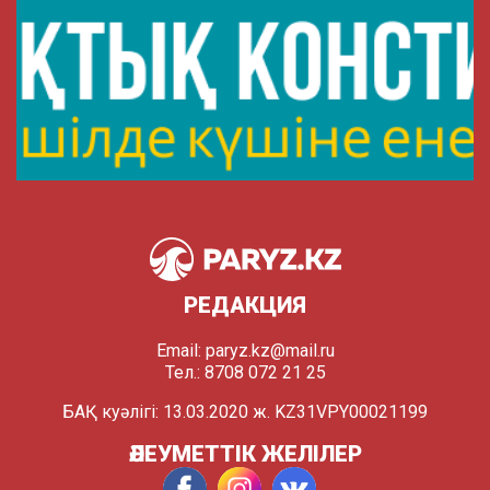
РЕДАКЦИЯ
Email:
paryz.kz@mail.ru
Тел.: 8708 072 21 25
БАҚ куәлігі: 13.03.2020 ж. KZ31VPY00021199
ӘЛЕУМЕТТІК ЖЕЛІЛЕР