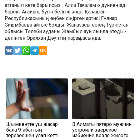
аттанып кете барыпсыз... Алла Тағалам о дүниеңізді
берсін. Ағайын, бүгін белгілі әнші, Қазақстан
Республикасының еңбек сіңірген артисі Гүлнар
Сиқымбаева қайтыс болды. Жаназасы ертең Түркістан
облысы Төлеби ауданы Жамбыл ауылында өтеді»,-
делінген Оралхан Дәуіттің парақшасында.
Шымкентте үш жасар
В Алматы пятеро мужчин
бала 9-қабаттың
устроили зверское
терезесінен құлап кетті
избиение возле жилого