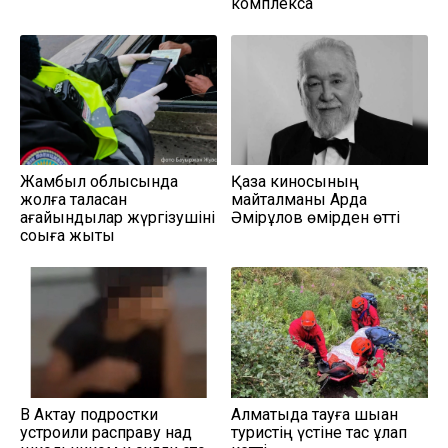
комплекса
Жамбыл облысында
Қазақ киносының
жолға таласқан
майталманы Ардақ
ағайындылар жүргізушіні
Әмірқұлов өмірден өтті
соққыға жықты
В Актау подростки
Алматыда тауға шыққан
устроили расправу над
туристің үстіне тас құлап