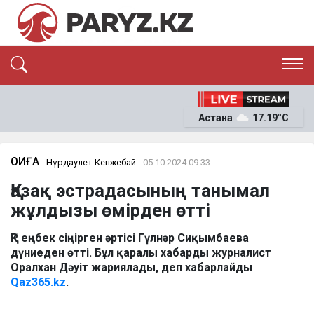
ЭКСКЛЮЗИВ
САЯСАТ
Астана
17.19°C
САЙЛАУ-2026
ЭКОНОМИКА
ҚОҒАМ
ОҚИҒА
ОҚИҒА
Нұрдаулет Кенжебай
05.10.2024 09:33
СҰХБАТ
Қазақ эстрадасының танымал
News
жұлдызы өмірден өтті
ҚР еңбек сіңірген әртісі Гүлнәр Сиқымбаева
дүниеден өтті. Бұл қаралы хабарды журналист
Оралхан Дәуіт жариялады, деп хабарлайды
Qaz365.kz
.