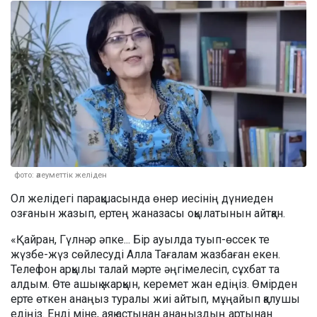
фото: әлеуметтік желіден
Ол желідегі парақшасында өнер иесінің дүниеден
озғанын жазып, ертең жаназасы оқылатынын айтқан.
«Қайран, Гүлнәр әпке... Бір ауылда туып-өссек те
жүзбе-жүз сөйлесуді Алла Тағалам жазбаған екен.
Телефон арқылы талай мәрте әңгімелесіп, сұхбат та
алдым. Өте ашық жарқын, керемет жан едіңіз. Өмірден
ерте өткен анаңыз туралы жиі айтып, мұңайып қалушы
едіңіз. Енді міне, аяқ астынан анаңыздың артынан