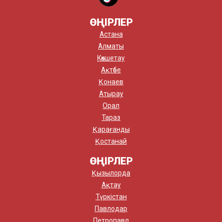
ӨҢІРЛЕР
Астана
Алматы
Көкшетау
Ақтөбе
Қонаев
Атырау
Орал
Тараз
Қарағанды
Қостанай
ӨҢІРЛЕР
Қызылорда
Ақтау
Түркістан
Павлодар
Петропавл