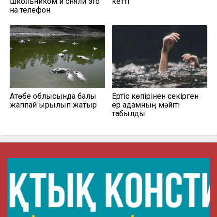
школьником и сняли это
кетті
на телефон
Ақтөбе облысында балық
Ертіс көпірінен секірген
жаппай қырылып жатыр
ер адамның мәйіті
табылды