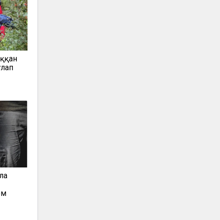
ыққан
ұлап
ла
ом