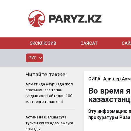
ЭКСКЛЮЗИВ
САЯСАТ
САЙ
Читайте также:
ОҚИҒА
Алишер Ахм
Алматыда наурызда жол
Во время 
апатынан қаза тапқан
қыздың әкесі қайтадан 100
казахстанц
млн теңге талап етті
Эту информацию п
Астанада шалшық суға
прокуратуры Риза
түскен екі ер адам қамауға
алынды