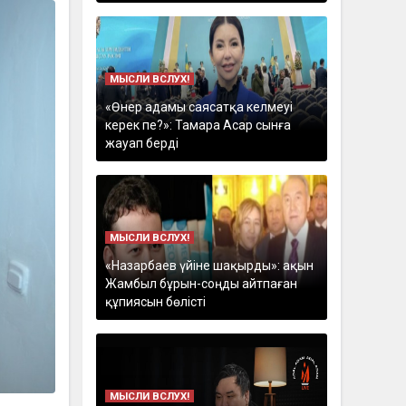
МЫСЛИ ВСЛУХ!
«Өнер адамы саясатқа келмеуі
керек пе?»: Тамара Асар сынға
жауап берді
МЫСЛИ ВСЛУХ!
«Назарбаев үйіне шақырды»: ақын
Жамбыл бұрын-соңды айтпаған
құпиясын бөлісті
МЫСЛИ ВСЛУХ!