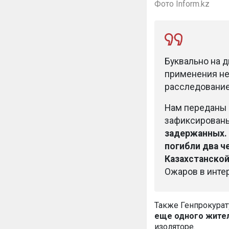
Фото Inform.kz
Буквально на 
применения не
расследование
Нам переданы н
зафиксированы
задержанных. 
погибли два ч
Казахстанской
Ожаров в инт
Также Генпрокура
еще одного жител
изоляторе.