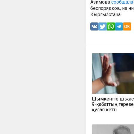
Азимова
сообщала
беспорядков, из ни
Кыргызстана.
Шымкентте үш жас
9-қабаттың терезе
құлап кетті