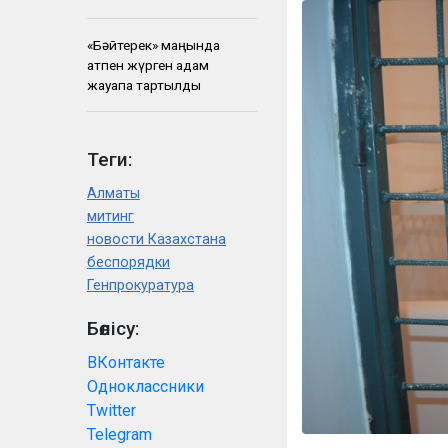
«Бәйтерек» маңында
атпен жүрген адам
жауапқа тартылды
Теги:
Алматы
митинг
новости Казахстана
беспорядки
Генпрокуратура
Бөлісу:
ВКонтакте
Одноклассники
Twitter
Telegram