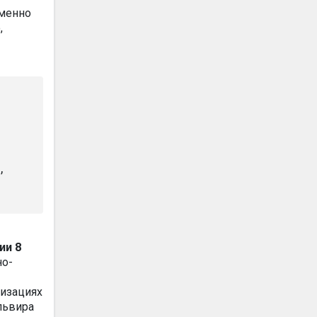
именно
,
,
ии 8
но-
низациях
львира