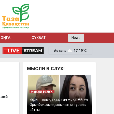
ОҚИҒА
СҰХБАТ
News
Астана
17.19°C
МЫСЛИ В СЛУХ!
МЫСЛИ ВСЛУХ!
ьной
«Қария толық ақталған жоқ»: Айгүл
Орынбек жылқышының ісі туралы
айтты