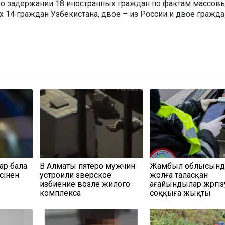
о задержании 18 иностранных граждан по фактам массов
х 14 граждан Узбекистана, двое – из России и двое гражда
ар бала
В Алматы пятеро мужчин
Жамбыл облысынд
сінен
устроили зверское
жолға таласқан
избиение возле жилого
ағайындылар жүргіз
комплекса
соққыға жықты