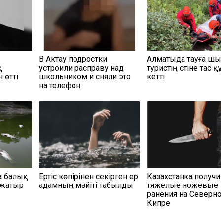
В Актау подростки
Алматыда тауға ш
қ
устроили расправу над
туристің үстіне тас қ
 өтті
школьником и сняли это
кетті
на телефон
а балық
Ертіс көпірінен секірген ер
Казахстанка получи
 жатыр
адамның мәйіті табылды
тяжелые ножевые
ранения на Северн
Кипре