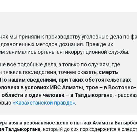
днях мы приняли к производству уголовные дела по ф
дозволенных методов дознания. Прежде их
м занимались органы антикоррупционной службы.
е все подобные дела, а только по случаям, где
 тяжкие последствия, точнее сказать,
смерть
По нашим сведениям, при таких обстоятельствах
еловека в условиях ИВС Алматы, трое – в Восточно-
 области и один человек – в Талдыкорган
е, - расска
ервью
«Казахстанской правде»
.
тура
взяла резонанс­ное дело о пытках Азамата Батырба
я Талдыкоргана,
который до сих пор содержится в следс