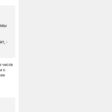
 мы
т, -
з числа
м о
нии