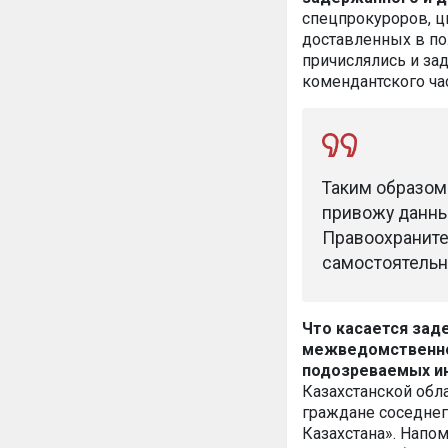
спецпрокуроров, ц
дос­тавленных в по
причислялись и за
комендантского час
Таким образом 
привожу данны
Правоохраните
самостоятельно
Что касается зад
межведомственной
подозреваемых и
Казахстанской обл
граждане соседнег
Казахстана». Напо