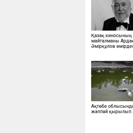
Қазақ киносының
майталманы Арда
Әмірқұлов өмірден
Ақтөбе облысынд
жаппай қырылып