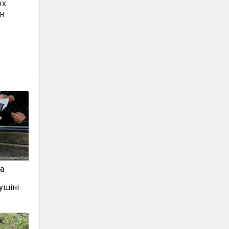
ых
н
а
ушіні