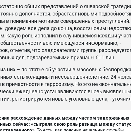
остаточно общих представлений о январской трагеди
стоянно дополняется, обрастает новыми подробностя
ны в понимании мотивов совершенных преступлений.
мы доведем все дела до конца, восстановим недоста
им, какую роль исполнил в случившемся каждый участ
 общественности всю имеющуюся информацию, -
ов, отметив, что следователями группы расследуетс
ловных дел, подозреваемыми признаны 611 лиц.
из них – по статье об участии в массовых беспорядка
нных есть женщины и несовершеннолетние. 24 чело
в причастности к терроризму. Но это не окончатель
ически ежедневно устанавливаются вновь выявленн
тий, регистрируются новые уголовные дела, - уточнил
снил расхождение данных между числом задержанных 
анных сейчас: «сыграла свою роль разница между стату
ос­тавленного».
То есть, как пояснил начальник службы