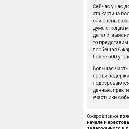
Сейчас у нас д
эта картина по
они очень важ
думаю, когда 
детали, выясн
то представим
пообещал Ожар
более 600 уго
Большая часть 
среди задержа
подозреваются 
данные, практ
участники собы
Ожаров также
поя
начале и арестов
задержанного и д