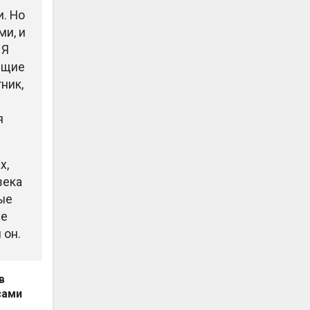
и. Но
ми, и
 Я
ющие
ник,
я
х,
века
ные
ые
 он.
в
сами