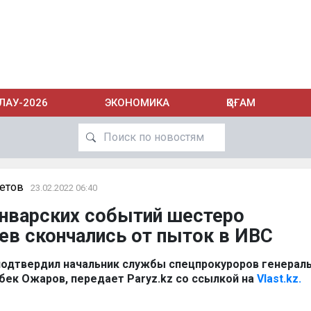
ЛАУ-2026
ЭКОНОМИКА
ҚОҒАМ
етов
23.02.2022 06:40
январских событий шестеро
ев скончались от пыток в ИВС
одтвердил начальник службы спецпрокуроров генерал
бек Ожаров, передает Paryz.kz со ссылкой на
Vlast.kz.