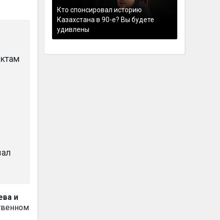
Кто спонсировал историю
Казахстана в 90-е? Вы будете
удивлены
актам
зал
ева и
твенном