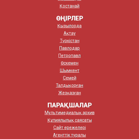
Қостанай
ӨҢІРЛЕР
Қызылорда
Ақтау
Түркістан
Павлодар
Петропавл
Өскемен
Шымкент
Семей
Талдықорған
Жезқазған
ПАРАҚШАЛАР
Мультимедиалық архив
Құпиялылық саясаты
Сайт ережелері
Агенттік туралы