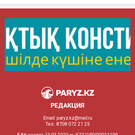
РЕДАКЦИЯ
Email:
paryz.kz@mail.ru
Тел.: 8708 072 21 25
БАҚ куәлігі: 13.03.2020 ж. KZ31VPY00021199