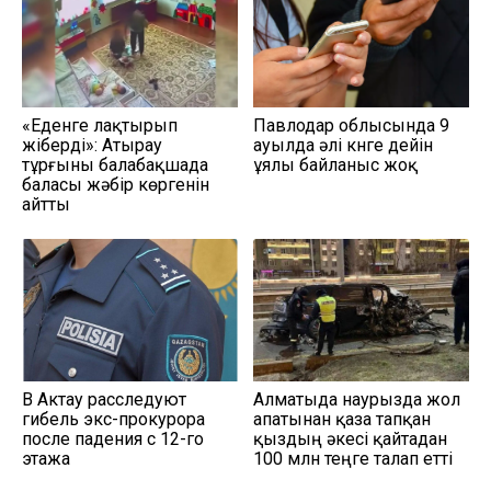
«Еденге лақтырып
Павлодар облысында 9
жіберді»: Атырау
ауылда әлі күнге дейін
тұрғыны балабақшада
ұялы байланыс жоқ
баласы жәбір көргенін
айтты
В Актау расследуют
Алматыда наурызда жол
гибель экс-прокурора
апатынан қаза тапқан
после падения с 12-го
қыздың әкесі қайтадан
этажа
100 млн теңге талап етті