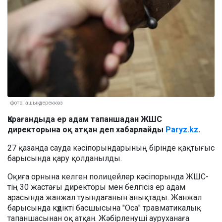
фото: ашық дереккөз
Қарағандыда ер адам тапаншадан ЖШС
директорына оқ атқан деп хабарлайды
Paryz.kz
.
27 қазанда сауда кәсіпорындарының бірінде қақтығыс
барысында қару қолданылды.
Оқиға орнына келген полицейлер кәсіпорында ЖШС-
тің 30 жастағы директоры мен белгісіз ер адам
арасында жанжал туындағанын анықтады. Жанжал
барысында күдікті басшысына "Оса" травматикалық
тапаншасынан оқ атқан. Жәбірленуші ауруханаға