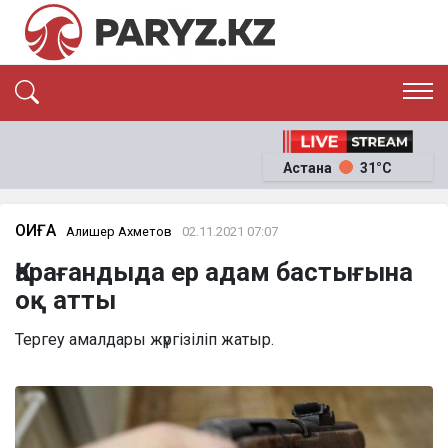
ЭКСКЛЮЗИВ
САЯСАТ
Астана
31°C
САЙЛАУ-2026
ЭКОНОМИКА
ҚОҒАМ
ОҚИҒА
ОҚИҒА
Алишер Ахметов
02.11.2021 07:07
СҰХБАТ
Қарағандыда ер адам бастығына
News
оқ атты
Тергеу амалдары жүргізіліп жатыр.