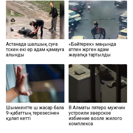
Астанада шалшық суға
«Бәйтерек» маңында
түскен екі ер адам қамауға
атпен жүрген адам
алынды
жауапқа тартылды
Шымкентте үш жасар бала
В Алматы пятеро мужчин
9-қабаттың терезесінен
устроили зверское
құлап кетті
избиение возле жилого
комплекса