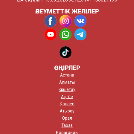
ӘЛЕУМЕТТІК ЖЕЛІЛЕР
ӨҢІРЛЕР
Астана
Алматы
Көкшетау
Ақтөбе
Қонаев
Атырау
Орал
Тараз
Қарағанды