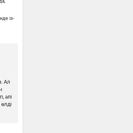
да,
нде із-
е
. Ал
н
, әлі
 өлді