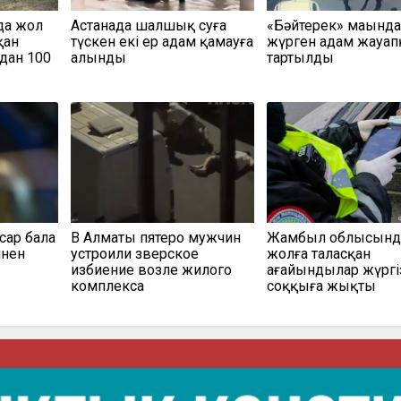
да жол
Астанада шалшық суға
«Бәйтерек» маңында
қан
түскен екі ер адам қамауға
жүрген адам жауап
адан 100
алынды
тартылды
сар бала
В Алматы пятеро мужчин
Жамбыл облысынд
інен
устроили зверское
жолға таласқан
избиение возле жилого
ағайындылар жүргі
комплекса
соққыға жықты