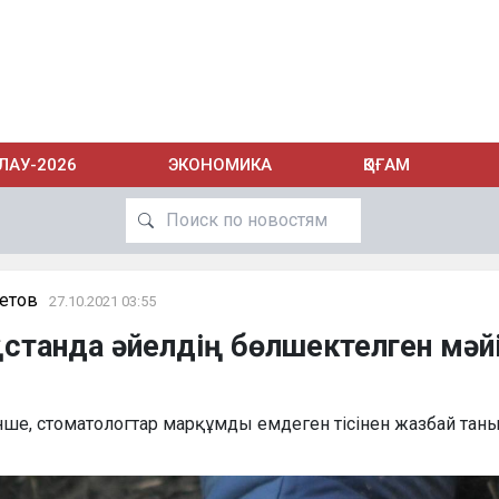
ЛАУ-2026
ЭКОНОМИКА
ҚОҒАМ
етов
27.10.2021 03:55
қстанда әйелдің бөлшектелген мәйі
нше, стоматологтар марқұмды емдеген тісінен жазбай таны