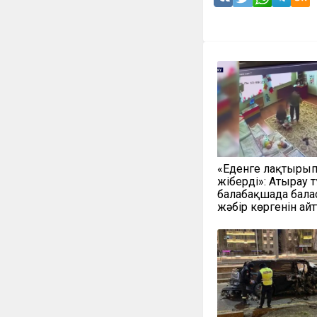
«Еденге лақтыры
жіберді»: Атырау 
балабақшада бал
жәбір көргенін ай