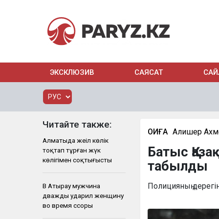
ЭКСКЛЮЗИВ
САЯСАТ
САЙ
Читайте также:
ОҚИҒА
Алишер Ахм
Алматыда жеңіл көлік
Батыс Қаза
тоқтап тұрған жүк
көлігімен соқтығысты
табылды
Полицияның дерегі
В Атырау мужчина
дважды ударил женщину
во время ссоры