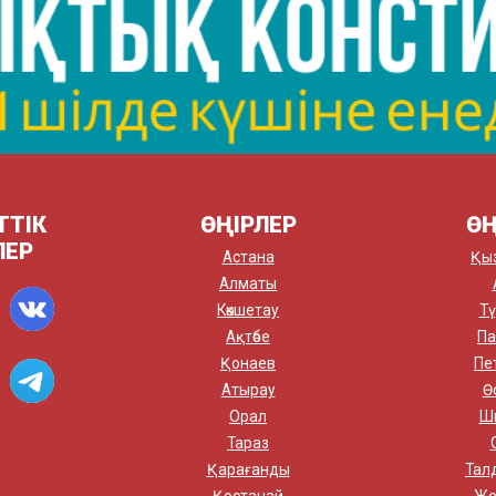
ТТІК
ӨҢІРЛЕР
ӨҢ
ЛЕР
Астана
Қы
Алматы
Көкшетау
Тү
Ақтөбе
Па
Қонаев
Пе
Атырау
Ө
Орал
Ш
Тараз
Қарағанды
Тал