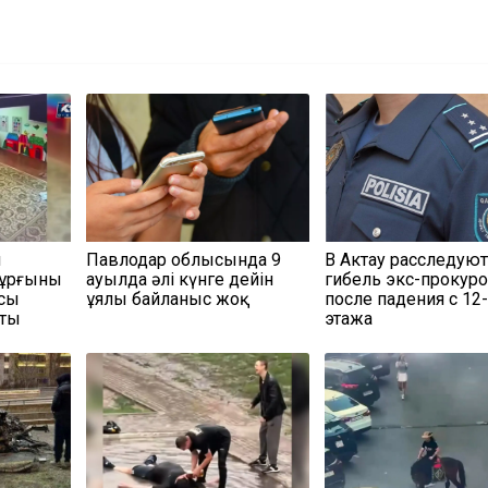
п
Павлодар облысында 9
В Актау расследую
тұрғыны
ауылда әлі күнге дейін
гибель экс-прокур
асы
ұялы байланыс жоқ
после падения с 12
тты
этажа