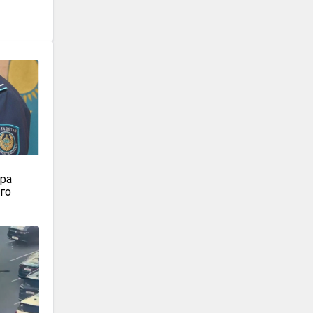
т
ора
-го