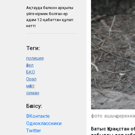
Ақтауда балкон арқылы
үйге кірмек болған ер
адам 12-қабаттан құлап
кетті
Теги:
полиция
әйел
БҚО
Орал
мәйіт
орман
Бөлісу:
фото: ашық дерекк
ВКонтакте
Одноклассники
Батыс Қазақстан 
Twitter