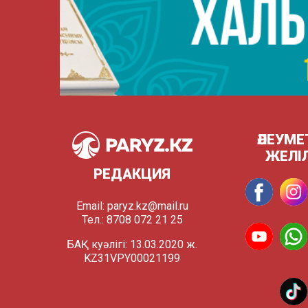
ӘЛЕУМЕ
ЖЕЛІ
РЕДАКЦИЯ
Email:
paryz.kz@mail.ru
Тел.: 8708 072 21 25
БАҚ куәлігі: 13.03.2020 ж.
KZ31VPY00021199