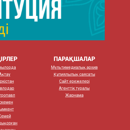
ІРЛЕР
ПАРАҚШАЛАР
зылорда
Мультимедиалық архив
Ақтау
Құпиялылық саясаты
ркістан
Сайт ережелері
влодар
Агенттік туралы
тропавл
Жарнама
скемен
ымкент
Семей
дықорған