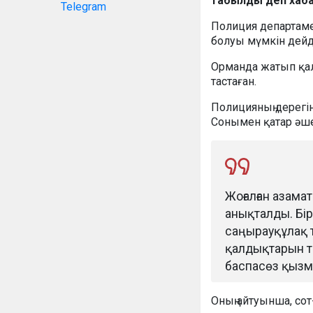
табылды деп хаб
Telegram
Полиция департаме
болуы мүмкін дейді
Орманда жатып қал
тастаған.
Полицияның дерегі
Сонымен қатар әше
Жоғалған азама
анықталды. Бір
саңырауқұлақ т
қалдықтарын та
баспасөз қызм
Оның айтуынша, со