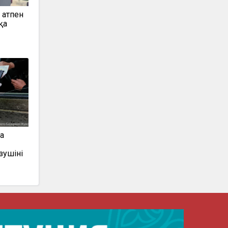
 атпен
қа
а
зушіні