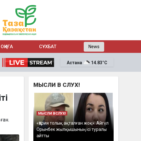
ОҚИҒА
СҰХБАТ
News
Астана
14.83°C
МЫСЛИ В СЛУХ!
ті
МЫСЛИ ВСЛУХ!
ған.
«Қария толық ақталған жоқ»: Айгүл
Орынбек жылқышының ісі туралы
айтты