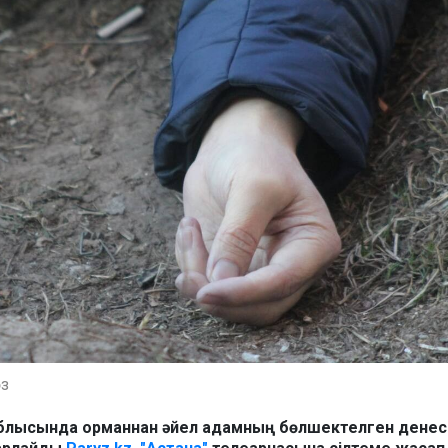
өз
облысында орманнан әйел адамның бөлшектелген денес