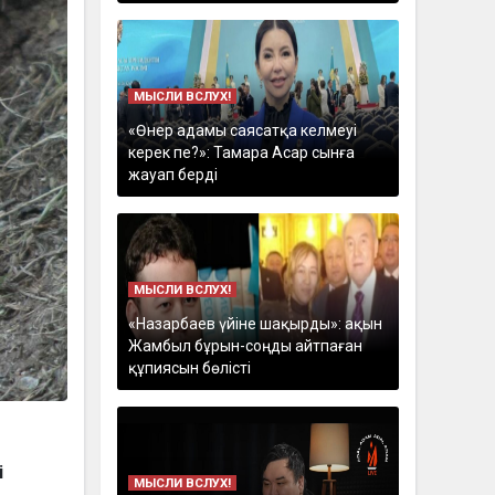
МЫСЛИ ВСЛУХ!
«Өнер адамы саясатқа келмеуі
керек пе?»: Тамара Асар сынға
жауап берді
МЫСЛИ ВСЛУХ!
«Назарбаев үйіне шақырды»: ақын
Жамбыл бұрын-соңды айтпаған
құпиясын бөлісті
і
МЫСЛИ ВСЛУХ!