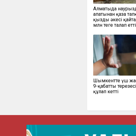
Алматыда наурыз
апатынан қаза тап
қыздың әкесі қайт
млн теңге талап етті
Шымкентте үш жа
9-қабаттың терезес
құлап кетті