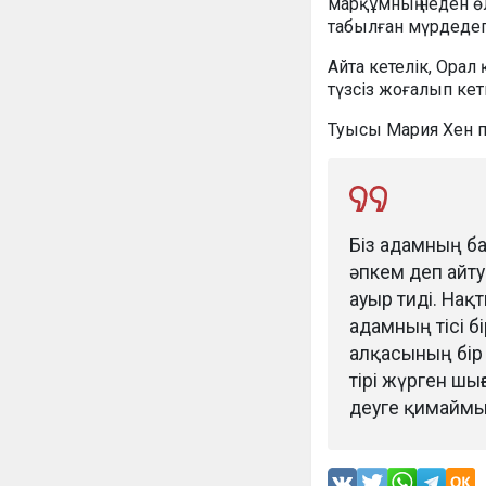
марқұмның неден өл
табылған мүрдедегі
Айта кетелік, Орал
түзсіз жоғалып ке
Туысы Мария Хен п
Біз адамның ба
әпкем деп айту 
ауыр тиді. Нақ
адамның тісі бі
алқасының бір 
тірі жүрген шы
деуге қимаймын