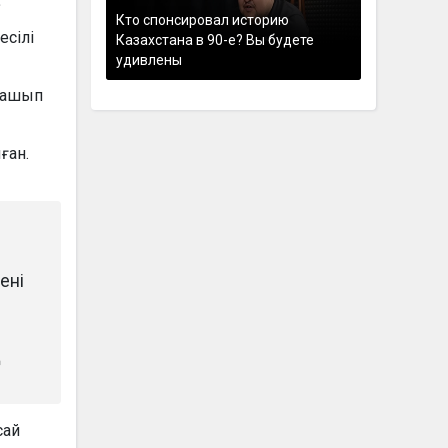
.
Кто спонсировал историю
есілі
Казахстана в 90-е? Вы будете
удивлены
 шашып
ған.
ені
ң
сай