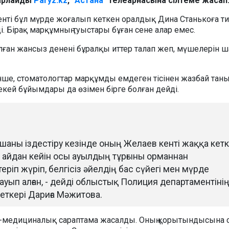
арлайды
Paryz.kz
,
"Астана"
телеарнасына сілтеме жасап
нті бұл мүрде жоғалып кеткен оралдық Дина Станькоға ти
. Бірақ марқұмның туыстары бұған сене алар емес.
ған жансыз денені бұралқы иттер талап жеп, мүшелерін
нше, стоматологтар марқұмды емдеген тісінен жазбай таны
кей бұйымдары да өзімен бірге болған дейді.
тшаны іздестіру кезінде оның Желаев кенті жаққа кетк
 айдан кейін осы ауылдың тұрғыны орманнан
еріп жүріп, белгісіз әйелдің бас сүйегі мен мүрде
уып алған, - дейді облыстық Полиция департаментіні
еткері Дариға Мәжитова.
т-медициналық сараптама жасалды. Оның қорытындысына 