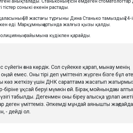
гені анықталады. Станьконың тісін емдеген стоматологтар 
 тістер соныкі екенін растады.
 қаласының 58 жастағы тұрғыны Дина Станько тамыздың 24-і
ткен еді. Марқұмның артында жалғыз қызы қалды.
олицияның пайымына күдікпен қарайды.
с сүйегін ғана көрдік. Сол сүйекке қарап, мынау менің
оңай емес. Оны тірі деп үміттеніп жүрген бізге бұл өт
ты көз жеткізу үшін ДНК сараптама жасатып жатырмыз
р-біріне ұқсай беруі мүмкін ғой. Бірақ мойнындағы алты
үзігі табылды. Дегенмен оны біреу алысқа ұрлап әкетіп
ғар деген үміттеміз. Әпкемді мұндай аянышты жағдайда
, - дейді ол.