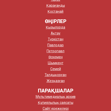
Қарағанды
Қостанай
ӨҢІРЛЕР
Қызылорда
Ақтау
Түркістан
Павлодар
Петропавл
Өскемен
Шымкент
Семей
Талдықорған
Жезқазған
ПАРАҚШАЛАР
Мультимедиалық архив
Құпиялылық саясаты
Сайт ережелері