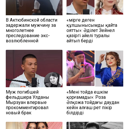
В Актюбинской области
«Өмірге деген
задержали мужчину за
құлшынысымды қайта
многолетнее
оятты»: Әділет Зейнел
преследование экс-
қазіргі әйелі туралы
возлюбленной
айтып берді
Муж погибшей
«Мені тойда ешкім
фельдшера Улданы
қорғамады»: Роза
Мырзуан впервые
Әлқожа тойдағы даудан
прокомментировал
кейін алғаш рет пікір
новый брак
білдірді