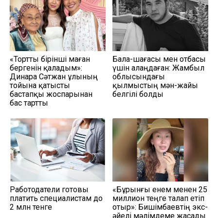
«Тортты бірінші маған
Бала-шағасы мен отбасы
бергенін қаладым»:
үшін алаңдаған: Жамбыл
Динара Сәтжан ұлының
облысындағы
тойына қатысты
қылмыстың мән-жайы
бастапқы жоспарынан
белгілі болды
бас тартты
Работодатели готовы
«Бұрынғы енем менен 25
платить специалистам до
миллион теңге талап етіп
2 млн тенге
отыр»: Бишімбаевтің экс-
әйелі мәлімдеме жасады