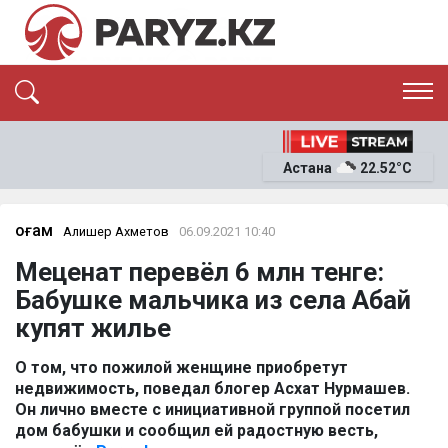
ЭКСКЛЮЗИВ
САЯСАТ
Астана
22.52°C
САЙЛАУ-2026
ЭКОНОМИКА
ҚОҒАМ
ОҚИҒА
Қоғам
Алишер Ахметов
06.09.2021 10:40
СҰХБАТ
Меценат перевёл 6 млн тенге:
News
Бабушке мальчика из села Абай
купят жилье
О том, что пожилой женщине приобретут
недвижимость, поведал блогер Асхат Нурмашев.
Он лично вместе с инициативной группой посетил
дом бабушки и сообщил ей радостную весть,