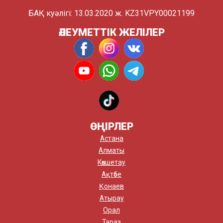
БАҚ куәлігі: 13.03.2020 ж. KZ31VPY00021199
ӘЛЕУМЕТТІК ЖЕЛІЛЕР
ӨҢІРЛЕР
Астана
Алматы
Көкшетау
Ақтөбе
Қонаев
Атырау
Орал
Тараз