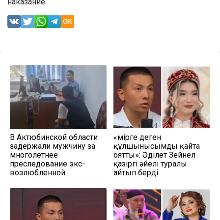
наказание.
В Актюбинской области
«Өмірге деген
задержали мужчину за
құлшынысымды қайта
многолетнее
оятты»: Әділет Зейнел
преследование экс-
қазіргі әйелі туралы
возлюбленной
айтып берді