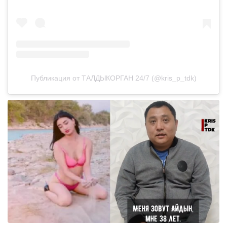
Публикация от ТАЛДЫКОРГАН 24/7 (@kris_p_tdk)