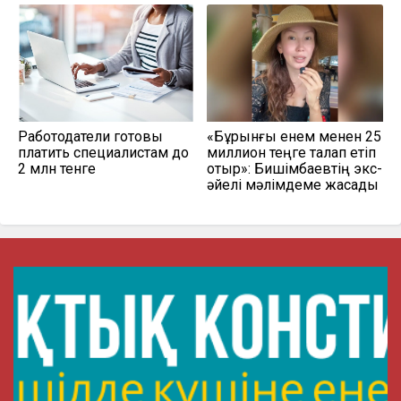
Работодатели готовы
«Бұрынғы енем менен 25
платить специалистам до
миллион теңге талап етіп
2 млн тенге
отыр»: Бишімбаевтің экс-
әйелі мәлімдеме жасады