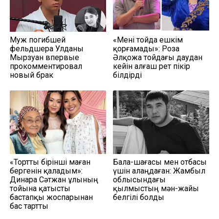
Муж погибшей
«Мені тойда ешкім
фельдшера Улданы
қорғамады»: Роза
Мырзуан впервые
Әлқожа тойдағы даудан
прокомментировал
кейін алғаш рет пікір
новый брак
білдірді
«Тортты бірінші маған
Бала-шағасы мен отбасы
бергенін қаладым»:
үшін алаңдаған: Жамбыл
Динара Сәтжан ұлының
облысындағы
тойына қатысты
қылмыстың мән-жайы
бастапқы жоспарынан
белгілі болды
бас тартты