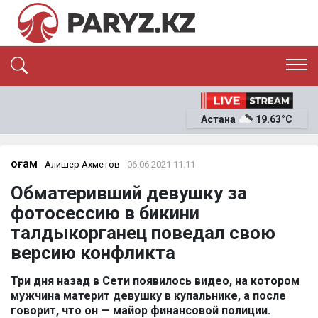
ЭКСКЛЮЗИВ
САЯСАТ
Астана
19.63°C
САЙЛАУ-2026
ЭКОНОМИКА
ҚОҒАМ
ОҚИҒА
Қоғам
Алишер Ахметов
06.06.2021 11:11
СҰХБАТ
Обматеривший девушку за
News
фотосессию в бикини
талдыкорганец поведал свою
версию конфликта
Три дня назад в Сети появилось видео, на котором
мужчина материт девушку в купальнике, а после
говорит, что он — майор финансовой полиции.