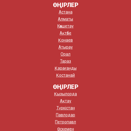
ӨҢІРЛЕР
Астана
Алматы
Көкшетау
Ақтөбе
Қонаев
Атырау
Орал
Тараз
Қарағанды
Қостанай
ӨҢІРЛЕР
Қызылорда
Ақтау
Түркістан
Павлодар
Петропавл
Өскемен