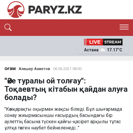
ЭКСКЛЮЗИВ
САЯСАТ
Астана
17.17°C
САЙЛАУ-2026
ЭКОНОМИКА
ҚОҒАМ
ОҚИҒА
Қоғам
Алишер Ахметов
06.06.2021 08:00
СҰХБАТ
"Әке туралы ой толғау":
News
Тоқаевтың кітабын қайдан алуға
болады?
"Көзіқарақты оқырман жақсы біледі. Бұл шығармада
сонау жиырмасыншы ғасырдың басындағы бір
әулеттің басына түскен қайғы-қасірет арқылы тұтас
ұлтқа төнген нәубет бейнеленеді..."