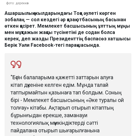
фото: дереккөз
Ашаршылық жылдарындағы Тоқа әулеті көрген
зобалаң — сол кездегі әр қазақ отбасының басынан
өткен қасірет. Мемлекет басшысының ұлттың мұңы
мен мұқтажын жақсы түсінетіні де содан болса
керек, деп жазды Президенттің баспасөз хатшысы
Берік Уәли Facebook-тегі парақшасында.
"Бүгін балаларыма қажетті заттарын алуға
кітап дүкеніне келген едім. Мұнда талай
таптырмайтын қазынаға тап болдым. Соның
бірі - Мемлекет басшысының «Әке туралы ой
толғау» кітабы. Ақтарып отырып кітаптың
бұрынғыдан ерекше, заманауи
технологиялық мүмкіндіктерді сәтті
пайдалана отырып шығарылғанына