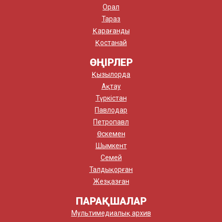
Орал
Тараз
Қарағанды
Қостанай
ӨҢІРЛЕР
Қызылорда
Ақтау
Түркістан
Павлодар
Петропавл
Өскемен
Шымкент
Семей
Талдықорған
Жезқазған
ПАРАҚШАЛАР
Мультимедиалық архив