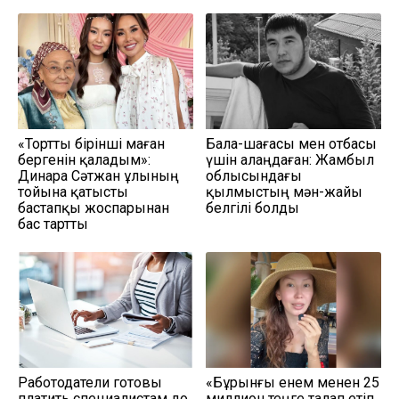
«Тортты бірінші маған
Бала-шағасы мен отбасы
бергенін қаладым»:
үшін алаңдаған: Жамбыл
Динара Сәтжан ұлының
облысындағы
тойына қатысты
қылмыстың мән-жайы
бастапқы жоспарынан
белгілі болды
бас тартты
Работодатели готовы
«Бұрынғы енем менен 25
платить специалистам до
миллион теңге талап етіп