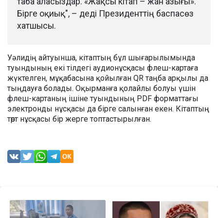
таба аласыздар. «Жақсы кітап – жан азығы».
Бірге оқиық", – деді Президенттің баспасөз
хатшысы.
Уәлидің айтуынша, кітаптың бұл шығарылымында
туындының екі тілдегі аудионұсқасы флеш-картаға
жүктелген, мұқабасына қойылған QR таңба арқылы да
тыңдауға болады. Оқырманға қолайлы болуы үшін
флеш-картаның ішіне туындының PDF форматтағы
электронды нұсқасы да бірге салынған екен. Кітаптың
төрт нұсқасы бір жерге топтастырылған.