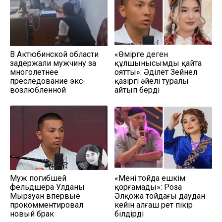
В Актюбинской области
«Өмірге деген
задержали мужчину за
құлшынысымды қайта
многолетнее
оятты»: Әділет Зейнел
преследование экс-
қазіргі әйелі туралы
возлюбленной
айтып берді
Муж погибшей
«Мені тойда ешкім
фельдшера Улданы
қорғамады»: Роза
Мырзуан впервые
Әлқожа тойдағы даудан
прокомментировал
кейін алғаш рет пікір
новый брак
білдірді