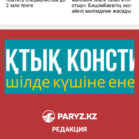
2 млн тенге
отыр»: Бишімбаевтің экс-
әйелі мәлімдеме жасады
РЕДАКЦИЯ