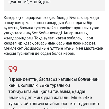
қуандым", – дейді ол.
Көзіқарақты оқырман жақсы біледі. Бұл шығармада
сонау жиырмасыншы ғасырдың басындағы бір
әулеттің басына түскен қайғы-қасірет арқылы тұтас
ұлтқа төнген нәубет бейнеленеді. Ашаршылық
жылдарындағы Тоқа әулеті көрген зобалаң — сол
кездегі әр қазақ отбасының басынан өткен қасірет.
Мемлекет басшысының ұлттың мұңы мен мұқтажын
жақсы түсінетіні де содан болса керек.
"Президенттің баспасөз хатшысы болғаннан
кейін, көпшілік «Әке туралы ой
толғау» кітабын қалай табамыз, қайдан
аламыз деп жиі сұрап жатады. Міне, «Әке
туралы ой толғау» кітабын осы кітап дүкенінен