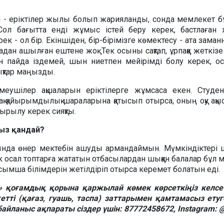
 - еріктілер жылы болып жарияланды, сонда мемлекет б
Сол бағытта енді жұмыс істей беру керек, бастлаған 
ек - ол бір. Екіншіден, бір-бірімізге көмектесу - ата заман
адан ашылған ештене жоқ. Тек осыны сақтап, ұрпаққа жеткізе 
н пайда іздемей, шын ниетпен мейірімді болу керек, о
ықтар маңызды.
емеушілер ақшаларын еріктілерге жұмсаса екен. Студен
рақ қайырымдылық шараларына қатысып отырса, оның оқу ақы
тырылу керек сияқты.
ңыз қандай?
ында өнер мектебін ашуды армандаймын. Мүмкіндіктері 
к осал топтарға жататын отбасылардан шыққан балалар бұл 
 қосымша білімдерін жетілдіріп отырса керемет болатын еді.
» қоғамдық қорына қаржылай көмек көрсеткіңіз келсе
етті (қағаз, гуашь, таспа) заттарымен қамтамасыз етуг
байланыс ақпараты сіздер үшін: 87772458672, Instagram: @