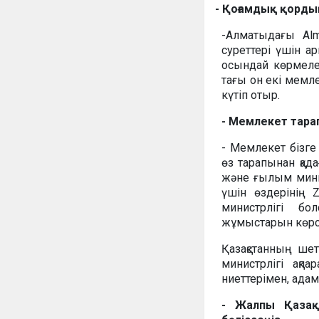
- Қоғамдық қордың
-Алматыдағы Alm
суреттері үшін а
осындай көрмелер
тағы он екі мемл
күтіп отыр.
- Мемлекет тара
- Мемлекет бізге 
өз тарапынан қад
және ғылым минист
үшін өздерінің Z
министрлігі бол
жұмыстарын көрсе
Қазақстанның шет
министрлігі ақп
ниеттерімен, адам
- Жалпы Қазақ