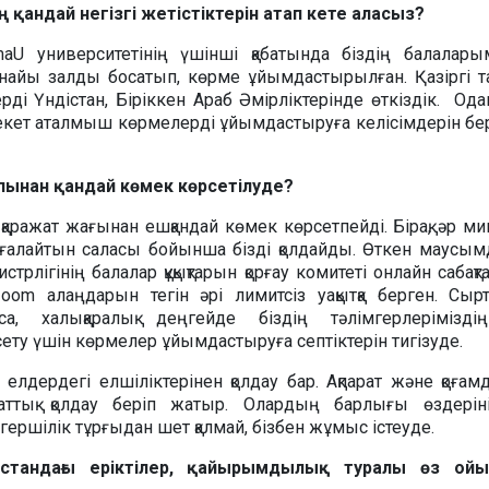
 қандай негізгі жетістіктерін атап кете аласыз?
aU университетінің үшінші қабатында біздің балалар
рнайы залды босатып, көрме ұйымдастырылған. Қазіргі т
ді Үндістан, Біріккен Араб Әмірліктерінде өткіздік. Ода
екет аталмыш көрмелерді ұйымдастыруға келісімдерін бері
пынан қандай көмек көрсетілуде?
қаражат жағынан ешқандай көмек көрсетпейді. Бірақ, әр ми
ағалайтын саласы бойынша бізді қолдайды. Өткен маусым
рлігінің балалар құқықтарын қорғау комитеті онлайн сабақта
oom алаңдарын тегін әрі лимитсіз уақытқа берген. Сырт
са, халықаралық деңгейде біздің тәлімгерлерімізді
ту үшін көрмелер ұйымдастыруға септіктерін тигізуде.
 елдердегі елшіліктерінен қолдау бар. Ақпарат және қоғам
араттық қолдау беріп жатыр. Олардың барлығы өздері
гершілік тұрғыдан шет қалмай, бізбен жұмыс істеуде.
стандағы еріктілер, қайырымдылық туралы өз ой