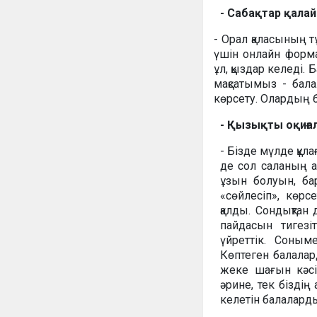
-
Сабақтар қалай
- Орал қаласының т
үшін онлайн форма
ұл, қыздар келеді.
мақсатымыз - бала
көрсету. Олардың 
- Қызықты оқиға
- Бізде мүлде құл
де сол саланың а
ұзын болуын, ба
«сөйлесіп», көрс
қалды. Сондықтан
пайдасын тигезі
үйреттік. Соным
Көптеген балалар
жеке шағын кәсіп
әрине, тек біздің
келетін балалард