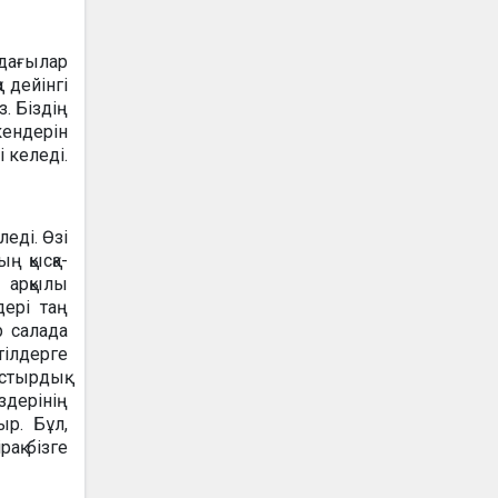
рдағылар
 дейінгі
. Біздің
кендерін
 келеді.
еді. Өзі
ң қысқа-
 арқылы
дері таң
р салада
ілдерге
тырдық.
здерінің
ыр. Бұл,
ақ бізге