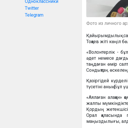
Одноклассники
Twitter
Telegram
Фото из личного а
Қайырымдылық са
Тоқаев жіті көңіл бө
«Волонтерлік - бұл
әдет немесе дағд
таңдаған өмір сал
Сондықтан, өскелең
Қазіргідей күрделі
түсетіні анық. Бұл
«
Аялаған алақан» қ
жалпы мүмкіндіктер
Қордың жетекшісі
Орал қаласында п
маңыздылығы, алд