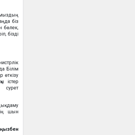
ымыздың
аңда біз
н бөлек,
п, бізді
нистрлік
да Білім
р өткізу
қы істер
ң сурет
дық даму
нің шын
ыңызбен