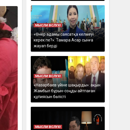
МЫСЛИ ВСЛУХ!
«Өнер адамы саясатқа келмеуі
керек пе?»: Тамара Асар сынға
жауап берді
МЫСЛИ ВСЛУХ!
«Назарбаев үйіне шақырды»: ақын
Жамбыл бұрын-соңды айтпаған
құпиясын бөлісті
МЫСЛИ ВСЛУХ!