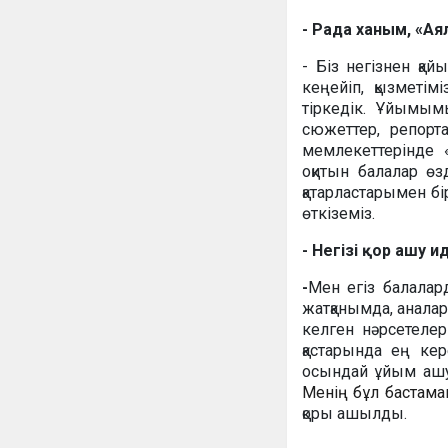
- Рада ханым, «Ая
- Біз негізнен қ
кеңейіп, қызметі
тіркедік. Ұйымым
сюжеттер, репорта
мемлекеттерінде 
оқитын балалар өз
қатарластарымен бі
өткіземіз.
- Негізі қор ашу
-
Мен егіз балалар
жатқанымда, аналар
келген нәрсетеле
қастарында ең кер
осындай ұйым ашу
Менің бұл бастама
қоры ашылды.