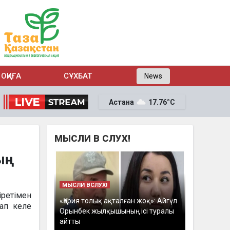
ОҚИҒА
СҰХБАТ
News
Астана
17.76°C
МЫСЛИ В СЛУХ!
ың
МЫСЛИ ВСЛУХ!
ретімен
«Қария толық ақталған жоқ»: Айгүл
сап келе
Орынбек жылқышының ісі туралы
айтты