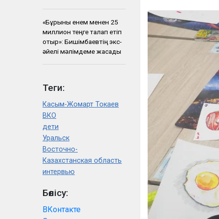
«Бұрынғы енем менен 25
миллион теңге талап етіп
отыр»: Бишімбаевтің экс-
әйелі мәлімдеме жасады
Теги:
Касым-Жомарт Токаев
ВКО
дети
Уральск
Восточно-
Казахстанская область
интервью
Бөлісу:
ВКонтакте