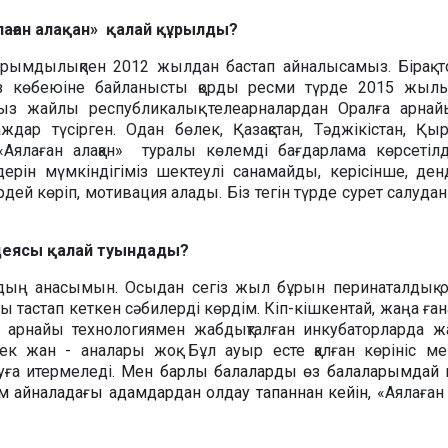
лаған алақан» қалай құрылды?
айырымдылықпен 2012 жылдан бастап айналысамыз. Бірақ
міз көбеюіне байланысты қорды ресми түрде 2015 жыл
ыз жайлы республикалық телеарналардан Оралға арнайы
ждар түсірген. Одан бөлек, Қазақстан, Тәджікістан, Қы
«Аялаған алақан» туралы көлемді бағдарлама көрсетілд
дерін мүмкіндігіміз шектеулі санамайды, керісінше, ден
рдей көріп, мотивация алады. Біз тегін түрде сурет салудан 
 идеясы қалай туындады?
дың анасымын. Осыдан сегіз жыл бұрын перинаталдық о
ы тастап кеткен сәбилерді көрдім. Кіп-кішкентай, жаңа ған
р арнайы технологиямен жабдықталған инкубаторларда ж
ек жан - аналары жоқ. Бұл ауыр есте қалған көрініс ме
ға итермеледі.
Мен барлық балаларды өз балаларымдай 
м айналадағы адамдардан қолдау тапқаннан кейін,
«Аялаған