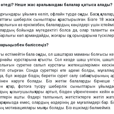
 өтеді? Неше жас аралығындағы балалар қатыса алады?
ұрғындары ұйымға келіп, офлайн түрде оқиды. Басқа қалала
ттағы шеберлік сыныптары қарастырылған. Бізге 18 жасқа
 Барлығын өз еркімізбен, балалардың көңілдері үшін істейміз
лардың бойында мүгедектігі болса да, олар талантты е
барлығы көп армандайды, жоғары оқу орындарына түскілері
ларыңызбен бөліссеңіз?
ағы естімейтін бала оқиды, ол шаштараз маманы болғысы кел
рнайы курстарына қатысты. Сол кезде шаш үлгісін, шашты
рлығын суретке салып курстағы жетекшілерімен кескін
етіп отырған. Сонда суреттері өте әдемі болды, мұғалім
 да, бұл жерде біздің беретін сурет салу сабақатырының ә
тінен көруге болады. Біз жетім балаларды бірнеше т
ен қатар, фотоға түсіру шеберлік сыныптарын ұйымдас
дың қызығушылықтары артып, бізден үйренгеннен кейін ө
терін ашты. Өздері талпынып, жетістіктерге жетіп жат
 арқамызда емес, олардың өздерінің де мұғалімдері бар. Бір
ың мотивациялары мықты болады. Біз ешкімді бөлмейміз.