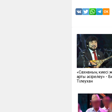
«Сахнаның киесі жо
артық әсірелеу» - 
Тілеухан