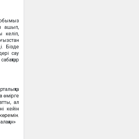
 тобымыз
ы ашып,
 келіп,
рғызстан
і. Бізде
дері сау
сабақтар
рталықта
а өмірге
атты, ал
ні кейін
көремін.
 алақан»