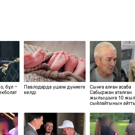
қ, бұл –
Павлодарда үшем дүниеге
Сынға қалған асаба
Бекболат
келді
Сабыржан ақталған
жылқышыға 10 жыл
сыйлайтынын айтт