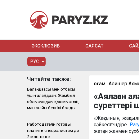
ЭКСКЛЮЗИВ
САЯСАТ
САЙ
Читайте также:
Қоғам
Алишер Ахм
Бала-шағасы мен отбасы
«Аялаған а
үшін алаңдаған: Жамбыл
облысындағы қылмыстың
суреттері 
мән-жайы белгілі болды
«Жақсының жақсыл
Работодатели готовы
сәйкестендіре
Par
платить специалистам до
жатқан жанмен сұхбб
2 млн тенге