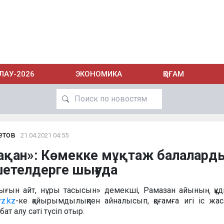
ЛАУ-2026
ЭКОНОМИКА
ҚОҒАМ
етов
21.04.2021 04:55
лақан»: Көмекке мұқтаж балалард
шетелдерге шығуда
ығын айт, нұры тасысын» демекші, Рамазан айының құді
yz.kz
-ке қайырымдылықпен айналысып, қоғамға игі іс жа
ат алу сәті түсіп отыр.