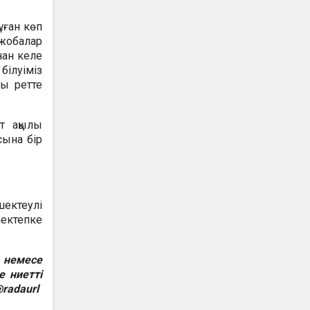
ұған көп
жобалар
нан келе
білуіміз
сы ретте
т ақылы
сына бір
шектеулі
мектепке
 немесе
е ниетті
radaurl