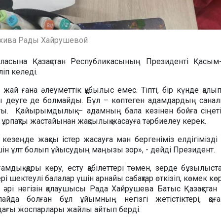
рхива Рады Хайрушевой
ласына Қазақстан Республикасының Президенті Қасым
ліп келеді.
 жай ғана әлеуметтік құбылыс емес. Тіпті, бір күнде қалы
ы деуге де болмайды. Бұл – көптеген адамдардың санал
ты. Қайырымдылық – адамның бала кезінен бойға сіңетін
 ұрпақты жастайынан жақсылық жасауға тәрбиелеу керек.
 кезеңде жақсы істер жасауға мән бергеніміз елдігімізді
 үшін ұлт болып ұйысудың маңызы зор», - дейді Президент.
оғамдық қоры көру, есту қабілеттері төмен, зерде бұзылыст
і шектеулі балалар үшін арнайы сабақтар өткізіп, көмек кө
 әрі негізін қалаушысы Рада Хайрушева Батыс Қазақста
айда болған бұл ұйымның негізгі жетістіктері, қоғ
ағы жоспарлары жайлы айтып берді.