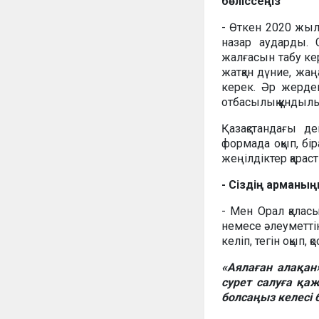
бөліссеңіз
- Өткен 2020 жыл
назар аударды. 
жалғасын табу кер
жатқан дүние, жаң
керек. Әр жерде
отбасылық құндыл
Қазақстандағы д
формада оқып, бі
жеңілдіктер қарас
- Сіздің арманы
- Мен Орал қалас
немесе әлеуметті
келіп, тегін оқып,
«Аялаған алақан
сурет салуға қаж
болсаңыз келесі 