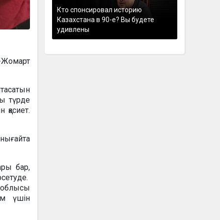
Кто спонсировал историю
Казахстана в 90-е? Вы будете
удивлены
-Жомарт
птасатын
ы түрде
 қасиет.
 нығайта
ары бар,
рсетуде.
н облысы
ам үшін