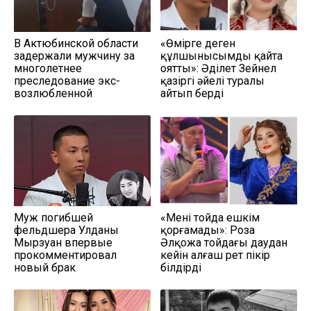
В Актюбинской области
«Өмірге деген
задержали мужчину за
құлшынысымды қайта
многолетнее
оятты»: Әділет Зейнел
преследование экс-
қазіргі әйелі туралы
возлюбленной
айтып берді
Муж погибшей
«Мені тойда ешкім
фельдшера Улданы
қорғамады»: Роза
Мырзуан впервые
Әлқожа тойдағы даудан
прокомментировал
кейін алғаш рет пікір
новый брак
білдірді