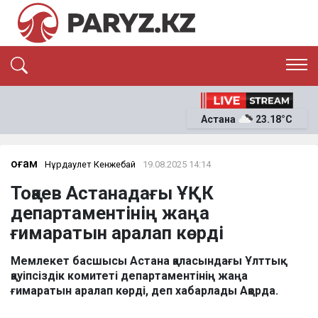
ЭКСКЛЮЗИВ
САЯСАТ
Астана
23.18°C
САЙЛАУ-2026
ЭКОНОМИКА
ҚОҒАМ
ОҚИҒА
Қоғам
Нұрдаулет Кенжебай
19.08.2025 14:14
СҰХБАТ
Тоқаев Астанадағы ҰҚК
News
департаментінің жаңа
ғимаратын аралап көрді
Мемлекет басшысы Астана қаласындағы Ұлттық
қауіпсіздік комитеті департаментінің жаңа
ғимаратын аралап көрді, деп хабарлады Ақорда.