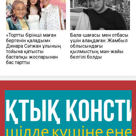
«Тортты бірінші маған
Бала-шағасы мен отбасы
бергенін қаладым»:
үшін алаңдаған: Жамбыл
Динара Сәтжан ұлының
облысындағы
тойына қатысты
қылмыстың мән-жайы
бастапқы жоспарынан
белгілі болды
бас тартты