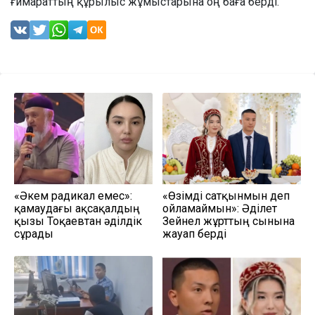
ғимараттың құрылыс жұмыстарына оң баға берді.
«Әкем радикал емес»:
«Өзімді сатқынмын деп
қамаудағы ақсақалдың
ойламаймын»: Әділет
қызы Тоқаевтан әділдік
Зейнел жұрттың сынына
сұрады
жауап берді