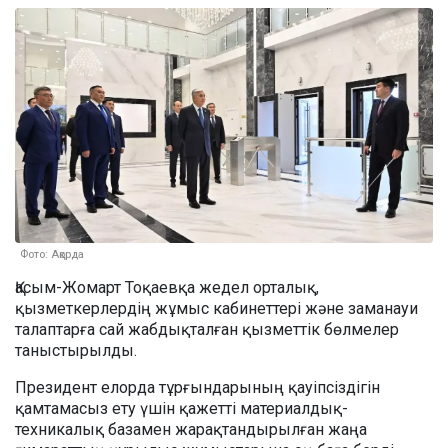
Фото: Ақорда
Қасым-Жомарт Тоқаевқа жедел орталық,
қызметкерлердің жұмыс кабинеттері және заманауи
талаптарға сай жабдықталған қызметтік бөлмелер
таныстырылды.
Президент елорда тұрғындарының қауіпсіздігін
қамтамасыз ету үшін қажетті материалдық-
техникалық базамен жарақтандырылған жаңа