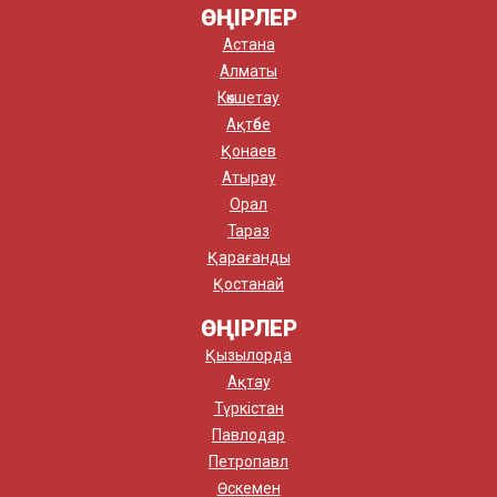
ӨҢІРЛЕР
Астана
Алматы
Көкшетау
Ақтөбе
Қонаев
Атырау
Орал
Тараз
Қарағанды
Қостанай
ӨҢІРЛЕР
Қызылорда
Ақтау
Түркістан
Павлодар
Петропавл
Өскемен