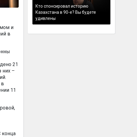
Кто спонсировал историю
Казахстана в 90-е? Вы будете
удивлены
змом и
ий в
тонны
ждено 21
 них –
ий.
 в
ении 11
ровой,
С конца