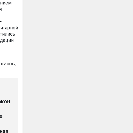
ением
я
-
нитарной
атились
ндации
рганов,
акон
ю
ная