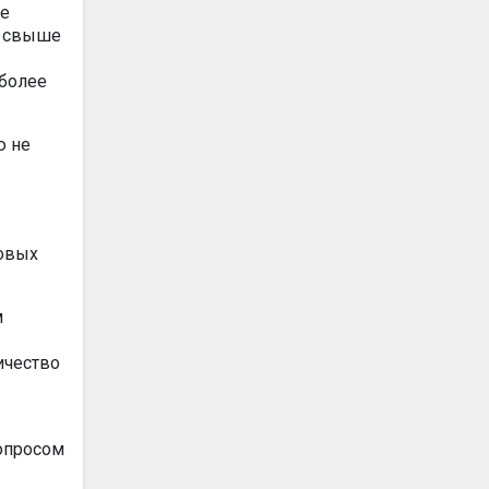
ие
т свыше
 более
ю не
товых
м
ичество
опросом