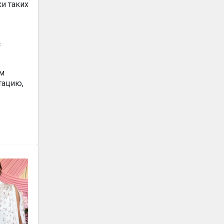
и таких
с
ым
тацию,