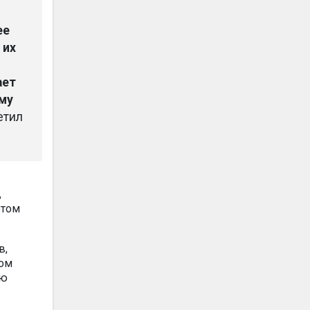
ее
 их
ает
му
етил
,
отом
в,
том
ию