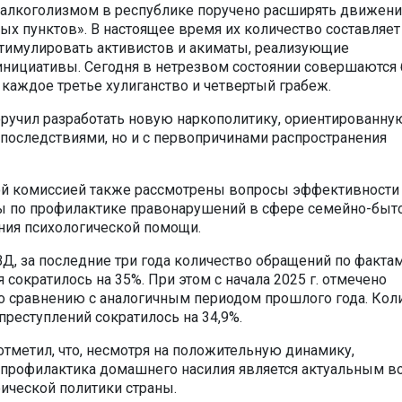
 алкоголизмом в республике поручено расширять движен
ых пунктов». В настоящее время их количество составляе
тимулировать активистов и акиматы, реализующие
нициативы. Сегодня в нетрезвом состоянии совершаются
 каждое третье хулиганство и четвертый грабеж.
ручил разработать новую наркополитику, ориентированну
с последствиями, но и с первопричинами распространения
 комиссией также рассмотрены вопросы эффективности
ы по профилактике правонарушений в сфере семейно-бы
ния психологической помощи.
, за последние три года количество обращений по факта
сократилось на 35%. При этом с начала 2025 г. отмечено
о сравнению с аналогичным периодом прошлого года. Кол
реступлений сократилось на 34,9%.
тметил, что, несмотря на положительную динамику,
 профилактика домашнего насилия является актуальным в
ической политики страны.