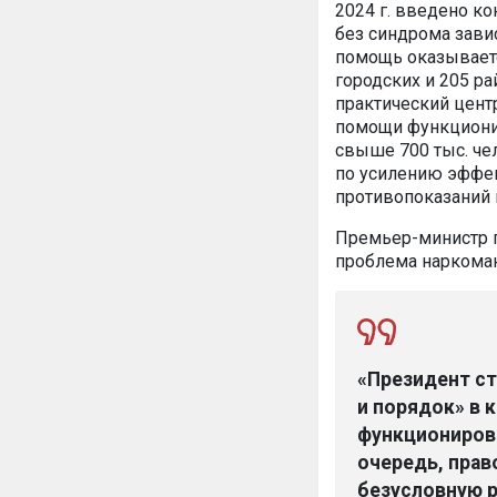
2024 г. введено к
без синдрома завис
помощь оказываетс
городских и 205 ра
практический цент
помощи функционир
свыше 700 тыс. че
по усилению эффек
противопоказаний 
Премьер-министр п
проблема наркоман
«Президент с
и порядок» в 
функционирова
очередь, прав
безусловную р