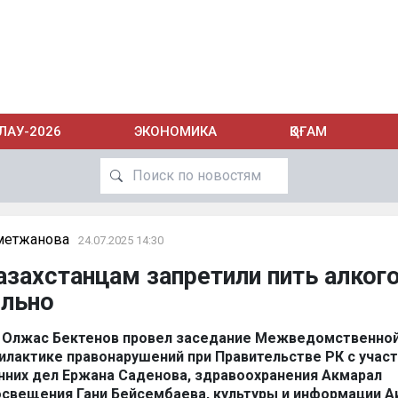
ЛАУ-2026
ЭКОНОМИКА
ҚОҒАМ
метжанова
24.07.2025 14:30
азахстанцам запретили пить алког
ельно
 Олжас Бектенов провел заседание Межведомственно
илактике правонарушений при Правительстве РК с учас
нних дел Ержана Саденова, здравоохранения Акмарал
освещения Гани Бейсембаева, культуры и информации 