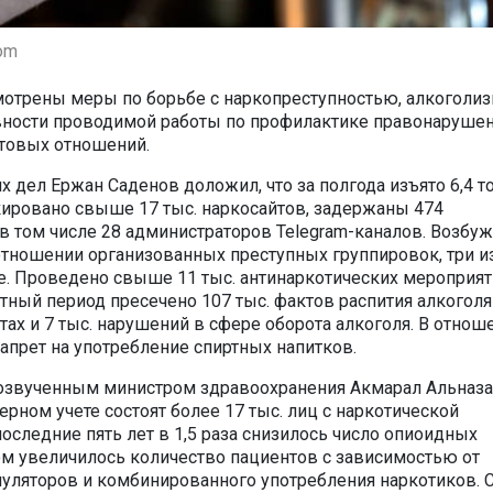
com
мотрены меры по борьбе с наркопреступностью, алкоголи
ности проводимой работы по профилактике правонарушен
товых отношений.
х дел Ержан Саденов доложил, что за полгода изъято 6,4 
кировано свыше 17 тыс. наркосайтов, задержаны 474
 в том числе 28 администраторов Telegram-каналов. Возбу
отношении организованных преступных группировок, три из
. Проведено свыше 11 тыс. антинаркотических мероприят
етный период пресечено 107 тыс. фактов распития алкоголя
ах и 7 тыс. нарушений в сфере оборота алкоголя. В отнош
апрет на употребление спиртных напитков.
озвученным министром здравоохранения Акмарал Альназа
ерном учете состоят более 17 тыс. лиц с наркотической
оследние пять лет в 1,5 раза снизилось число опиоидных
ом увеличилось количество пациентов с зависимостью от
муляторов и комбинированного употребления наркотиков. 