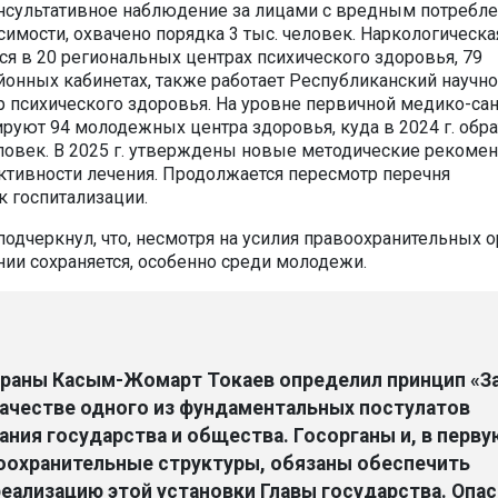
онсультативное наблюдение за лицами с вредным потребл
имости, охвачено порядка 3 тыс. человек. Наркологическа
я в 20 региональных центрах психического здоровья, 79
йонных кабинетах, также работает Республиканский научно
р психического здоровья. На уровне первичной медико-са
уют 94 молодежных центра здоровья, куда в 2024 г. обр
ловек. В 2025 г. утверждены новые методические рекоме
тивности лечения. Продолжается пересмотр перечня
к госпитализации.
одчеркнул, что, несмотря на усилия правоохранительных о
ии сохраняется, особенно среди молодежи.
траны Касым-Жомарт Токаев определил принцип «З
качестве одного из фундаментальных постулатов
ния государства и общества. Госорганы и, в перву
оохранительные структуры, обязаны обеспечить
еализацию этой установки Главы государства. Опас