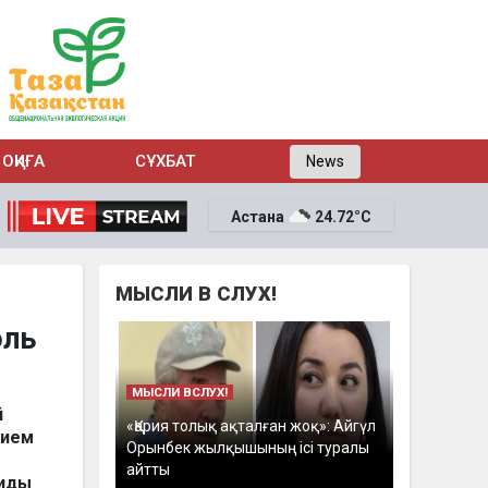
ОҚИҒА
СҰХБАТ
News
Астана
24.72°C
МЫСЛИ В СЛУХ!
оль
МЫСЛИ ВСЛУХ!
й
«Қария толық ақталған жоқ»: Айгүл
тием
Орынбек жылқышының ісі туралы
айтты
Аиды