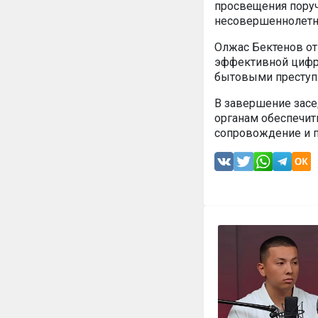
просвещения поруч
несовершеннолетн
Олжас Бектенов от
эффективной цифро
бытовыми преступ
В завершение зас
органам обеспечит
сопровождение и п