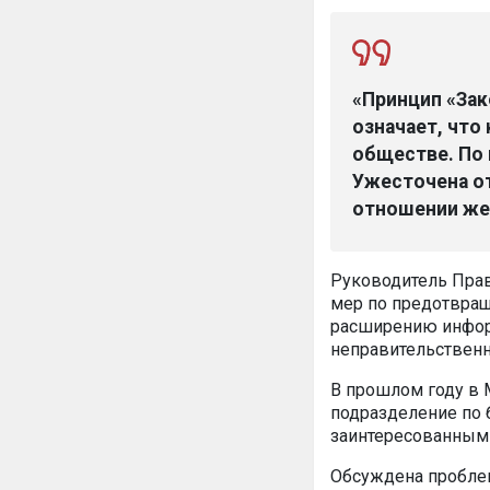
«Принцип «Зак
означает, что
обществе. По 
Ужесточена от
отношении же
Руководитель Прав
мер по предотвра
расширению инфор
неправительствен
В прошлом году в 
подразделение по 
заинтересованными
Обсуждена проблем