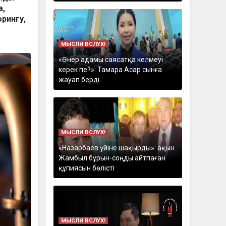
а,
рингу,
МЫСЛИ ВСЛУХ!
«Өнер адамы саясатқа келмеуі
керек пе?»: Тамара Асар сынға
жауап берді
МЫСЛИ ВСЛУХ!
«Назарбаев үйіне шақырды»: ақын
Жамбыл бұрын-соңды айтпаған
құпиясын бөлісті
МЫСЛИ ВСЛУХ!