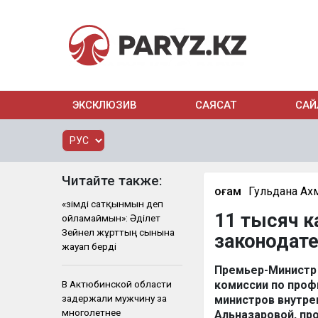
ЭКСКЛЮЗИВ
САЯСАТ
САЙ
Читайте также:
Қоғам
Гульдана Ах
«Өзімді сатқынмын деп
11 тысяч к
ойламаймын»: Әділет
Зейнел жұрттың сынына
законодат
жауап берді
Премьер-Министр
В Актюбинской области
комиссии по проф
задержали мужчину за
министров внутре
многолетнее
Альназаровой, пр