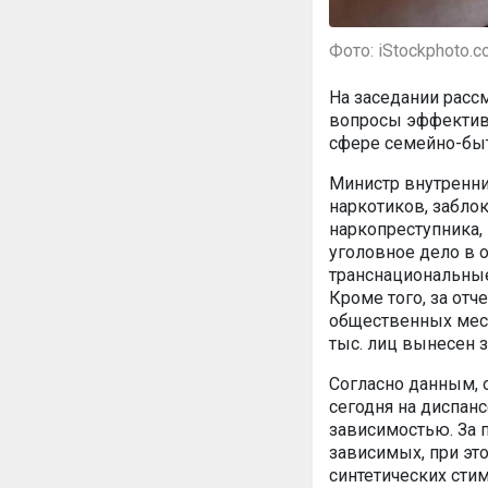
Фото: iStockphoto.
На заседании расс
вопросы эффектив
сфере семейно-бы
Министр внутренни
наркотиков, забло
наркопреступника,
уголовное дело в 
транснациональные
Кроме того, за отч
общественных мест
тыс. лиц вынесен з
Согласно данным, 
сегодня на диспанс
зависимостью. За п
зависимых, при эт
синтетических сти