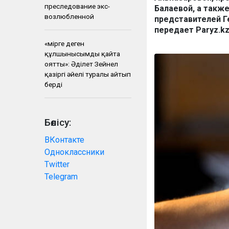
преследование экс-
Балаевой, а такж
возлюбленной
представителей Г
передает Paryz.k
«Өмірге деген
құлшынысымды қайта
оятты»: Әділет Зейнел
қазіргі әйелі туралы айтып
берді
Бөлісу:
ВКонтакте
Одноклассники
Twitter
Telegram