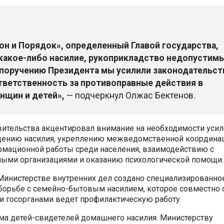
он и Порядок», определенный Главой государства,
 какое-либо насилие, рукоприкладство недопустимы
поручению Президента мы усилили законодательст
ветственность за противоправные действия в
нщин и детей»,
— подчеркнул Олжас Бектенов.
ительства акцентировал внимание на необходимости уси
щению насилия, укреплению межведомственной координац
мационной работы среди населения, взаимодействию с
ными организациями и оказанию психологической помощи.
Министерстве внутренних дел создано специализированно
борьбе с семейно-бытовым насилием, которое совместно 
 госорганами ведет профилактическую работу.
а детей-свидетелей домашнего насилия. Министерству