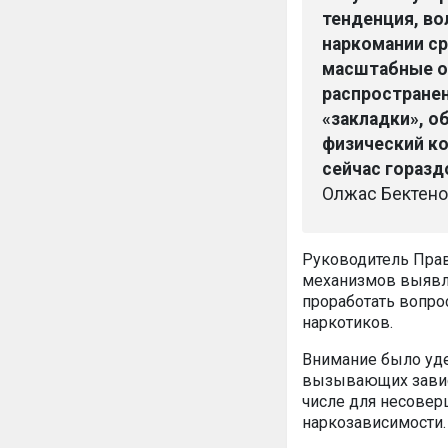
тенденция, во
наркомании ср
масштабные о
распространен
«закладки», о
физический к
сейчас горазд
Олжас Бектено
Руководитель Пра
механизмов выявле
проработать вопро
наркотиков.
Внимание было уде
вызывающих завис
числе для несовер
наркозависимости.