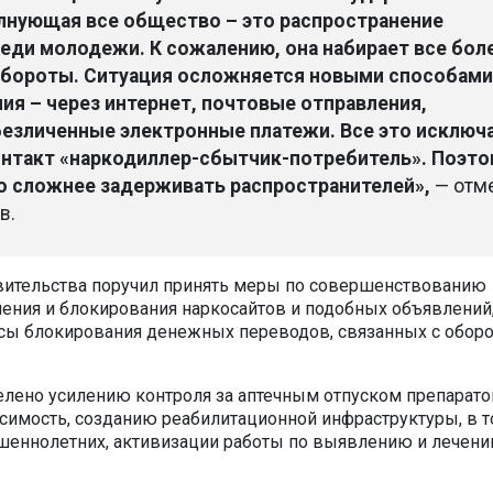
лнующая все общество – это распространение
еди молодежи. К сожалению, она набирает все бол
бороты. Ситуация осложняется новыми способами
ия – через интернет, почтовые отправления,
безличенные электронные платежи. Все это исключ
онтакт «наркодиллер-сбытчик-потребитель». Поэто
о сложнее задерживать распространителей»,
— отм
в.
вительства поручил принять меры по совершенствованию
ния и блокирования наркосайтов и подобных объявлений
сы блокирования денежных переводов, связанных с обор
лено усилению контроля за аптечным отпуском препарато
имость, созданию реабилитационной инфраструктуры, в 
шеннолетних, активизации работы по выявлению и лечен