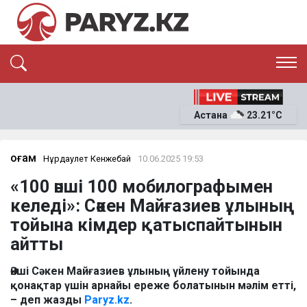
ЭКСКЛЮЗИВ
САЯСАТ
Астана
23.21°C
САЙЛАУ-2026
ЭКОНОМИКА
ҚОҒАМ
ОҚИҒА
Қоғам
Нұрдаулет Кенжебай
10.06.2025 19:53
СҰХБАТ
«100 әнші 100 мобилографымен
News
келеді»: Сәкен Майғазиев ұлының
тойына кімдер қатыспайтынын
айтты
Әнші Сәкен Майғазиев ұлының үйлену тойында
қонақтар үшін арнайы ереже болатынын мәлім етті,
– деп жазды
Paryz.kz
.