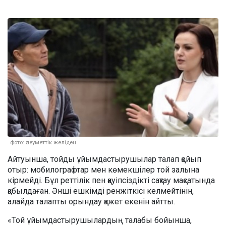
фото: әлеуметтік желіден
Айтуынша, тойды ұйымдастырушылар талап қойып
отыр: мобилографтар мен көмекшілер той залына
кірмейді. Бұл реттілік пен қауіпсіздікті сақтау мақсатында
қабылдаған. Әнші ешкімді ренжіткісі келмейтінін,
алайда талапты орындау қажет екенін айтты.
«Той ұйымдастырушылардың талабы бойынша,