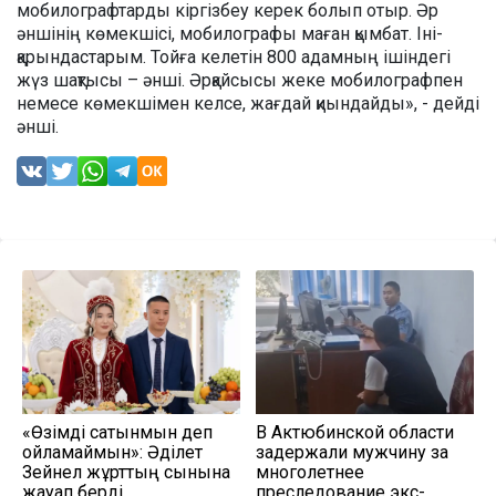
мобилографтарды кіргізбеу керек болып отыр. Әр
әншінің көмекшісі, мобилографы маған қымбат. Іні-
қарындастарым. Тойға келетін 800 адамның ішіндегі
жүз шақтысы – әнші. Әрқайсысы жеке мобилографпен
немесе көмекшімен келсе, жағдай қиындайды», - дейді
әнші.
«Өзімді сатқынмын деп
В Актюбинской области
ойламаймын»: Әділет
задержали мужчину за
Зейнел жұрттың сынына
многолетнее
жауап берді
преследование экс-