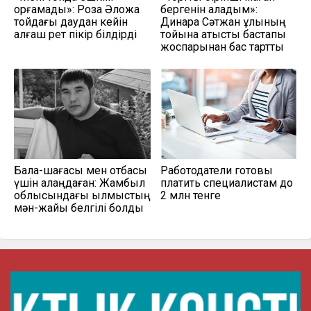
қорғамады»: Роза Әлқожа
бергенін қаладым»:
тойдағы даудан кейін
Динара Сәтжан ұлының
алғаш рет пікір білдірді
тойына қатысты бастапқы
жоспарынан бас тартты
Бала-шағасы мен отбасы
Работодатели готовы
үшін алаңдаған: Жамбыл
платить специалистам до
облысындағы қылмыстың
2 млн тенге
мән-жайы белгілі болды