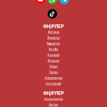
ӨҢІРЛЕР
Астана
Алматы
Көкшетау
Ақтөбе
Қонаев
Атырау
Орал
Тараз
Қарағанды
Қостанай
ӨҢІРЛЕР
Қызылорда
Ақтау