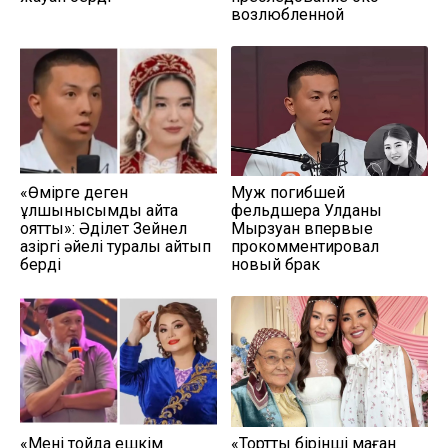
возлюбленной
«Өмірге деген
Муж погибшей
құлшынысымды қайта
фельдшера Улданы
оятты»: Әділет Зейнел
Мырзуан впервые
қазіргі әйелі туралы айтып
прокомментировал
берді
новый брак
«Мені тойда ешкім
«Тортты бірінші маған