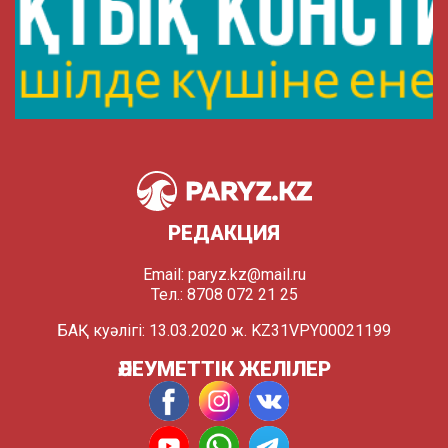
РЕДАКЦИЯ
Email:
paryz.kz@mail.ru
Тел.: 8708 072 21 25
БАҚ куәлігі: 13.03.2020 ж. KZ31VPY00021199
ӘЛЕУМЕТТІК ЖЕЛІЛЕР