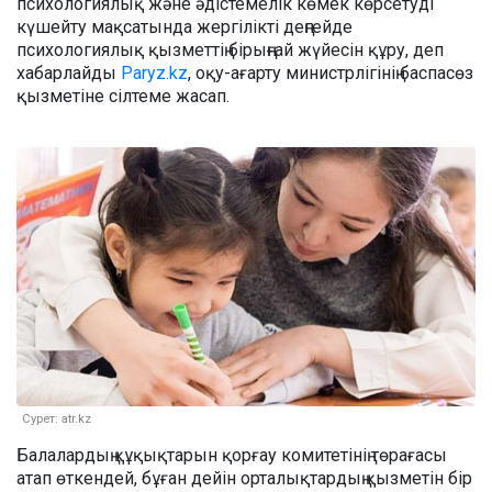
психологиялық және әдістемелік көмек көрсетуді
күшейту мақсатында жергілікті деңгейде
психологиялық қызметтің бірыңғай жүйесін құру, деп
хабарлайды
Paryz.kz
, оқу-ағарту министрлігінің баспасөз
қызметіне сілтеме жасап.
Сурет: atr.kz
Балалардың құқықтарын қорғау комитетінің төрағасы
атап өткендей, бұған дейін орталықтардың қызметін бір