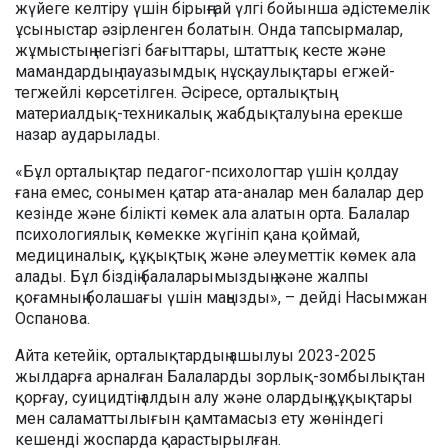
жүйеге келтіру үшін бірыңғай үлгі бойынша әдістемелік
ұсыныстар әзірленген болатын. Онда тапсырмалар,
жұмыстың негізгі бағыттары, штаттық кесте және
мамандардың лауазымдық нұсқаулықтары егжей-
тегжейлі көрсетілген. Әсіресе, орталықтың
материалдық-техникалық жабдықталуына ерекше
назар аударылады.
«Бұл орталықтар педагог-психологтар үшін қолдау
ғана емес, сонымен қатар ата-аналар мен балалар дер
кезінде және білікті көмек ала алатын орта. Балалар
психологиялық көмекке жүгініп қана қоймай,
медициналық, құқықтық және әлеуметтік көмек ала
алады. Бұл біздің балаларымыздың және жалпы
қоғамның болашағы үшін маңызды», – дейді Насымжан
Оспанова.
Айта кетейік, орталықтардың ашылуы 2023-2025
жылдарға арналған Балаларды зорлық-зомбылықтан
қорғау, суицидтің алдын алу және олардың құқықтары
мен саламаттылығын қамтамасыз ету жөніндегі
кешенді жоспарда қарастырылған.