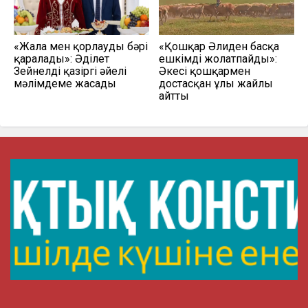
«Жала мен қорлаудың бәрі
«Қошқар Әлиден басқа
қаралады»: Әділет
ешкімді жолатпайды»:
Зейнелдің қазіргі әйелі
Әкесі қошқармен
мәлімдеме жасады
достасқан ұлы жайлы
айтты