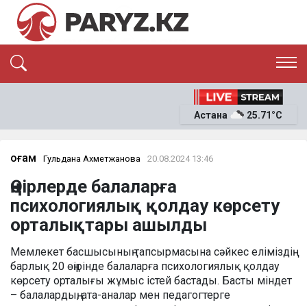
ЭКСКЛЮЗИВ
САЯСАТ
Астана
25.71°C
САЙЛАУ-2026
ЭКОНОМИКА
ҚОҒАМ
ОҚИҒА
Қоғам
Гульдана Ахметжанова
20.08.2024 13:46
СҰХБАТ
Өңірлерде балаларға
News
психологиялық қолдау көрсету
орталықтары ашылды
Мемлекет басшысының тапсырмасына сәйкес еліміздің
барлық 20 өңірінде балаларға психологиялық қолдау
көрсету орталығы жұмыс істей бастады. Басты міндет
– балалардың, ата-аналар мен педагогтерге