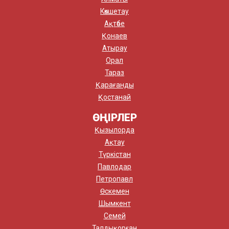
Көкшетау
Ақтөбе
Қонаев
Атырау
Орал
Тараз
Қарағанды
Қостанай
ӨҢІРЛЕР
Қызылорда
Ақтау
Түркістан
Павлодар
Петропавл
Өскемен
Шымкент
Семей
Талдықорған