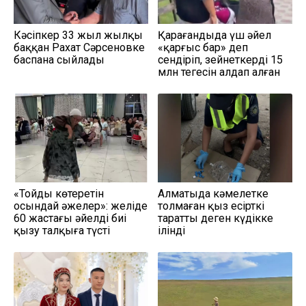
Кәсіпкер 33 жыл жылқы
Қарағандыда үш әйел
баққан Рахат Сәрсеновке
«қарғыс бар» деп
баспана сыйлады
сендіріп, зейнеткердің 15
млн теңгесін алдап алған
«Тойды көтеретін
Алматыда кәмелетке
осындай әжелер»: желіде
толмаған қыз есірткі
60 жастағы әйелдің биі
таратты деген күдікке
қызу талқыға түсті
ілінді