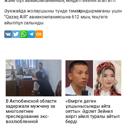
және бұл авиакомпанияның міндеті екенін атап өтті.
Әуежайда жолаушыны түнде тамақтандырмағаны үшін
"Qazaq AIR" авиакомпаниясына 612 мың теңгеге
айыппұл салынды.
В Актюбинской области
«Өмірге деген
задержали мужчину за
құлшынысымды қайта
многолетнее
оятты»: Әділет Зейнел
преследование экс-
қазіргі әйелі туралы айтып
возлюбленной
берді