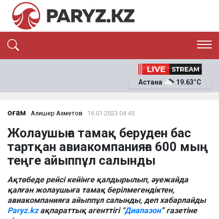
ЭКСКЛЮЗИВ
САЯСАТ
Астана
19.63°C
САЙЛАУ-2026
ЭКОНОМИКА
ҚОҒАМ
ОҚИҒА
Қоғам
Алишер Ахметов
16.01.2023 04:45
СҰХБАТ
Жолаушыға тамақ беруден бас
News
тартқан авиакомпанияға 600 мың
теңге айыппұл салынды
Ақтөбеде рейсі кейінге қалдырылып, әуежайда
қалған жолаушыға тамақ берілмегендіктен,
авиакомпанияға айыппұл салынды, деп хабарлайды
Paryz.kz
ақпараттық агенттігі “
Диапазон
” газетіне