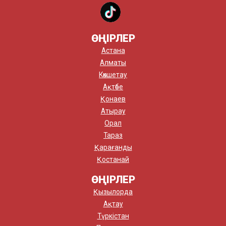
ӨҢІРЛЕР
Астана
Алматы
Көкшетау
Ақтөбе
Қонаев
Атырау
Орал
Тараз
Қарағанды
Қостанай
ӨҢІРЛЕР
Қызылорда
Ақтау
Түркістан