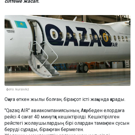
сілтеме жасап.
фото: kursiv.kz
Оқиға өткен жылы болған, бірақ сот істі жақында қарады.
"Qazaq AIR" авиакомпаниясының Ақтөбеден елордаға
рейсі 4 сағат 40 минутқа кешіктірілді. Кешіктірілген
рейстегі жолаушылардың бірі олардан тамақ пен сусын
беруді сұрады, бірақ оған бермеген.