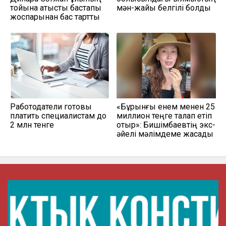
тойына қатысты бастапқы
мән-жайы белгілі болды
жоспарынан бас тартты
Работодатели готовы
«Бұрынғы енем менен 25
платить специалистам до
миллион теңге талап етіп
2 млн тенге
отыр»: Бишімбаевтің экс-
әйелі мәлімдеме жасады