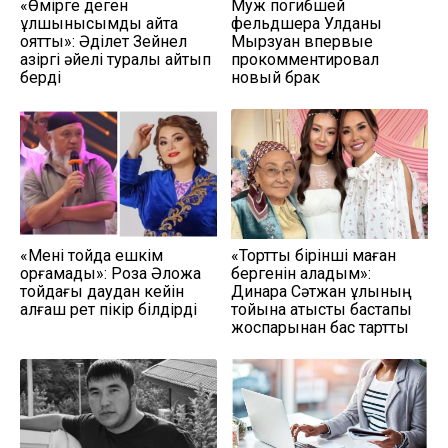
«Өмірге деген
Муж погибшей
құлшынысымды қайта
фельдшера Улданы
оятты»: Әділет Зейнел
Мырзуан впервые
қазіргі әйелі туралы айтып
прокомментировал
берді
новый брак
«Мені тойда ешкім
«Тортты бірінші маған
қорғамады»: Роза Әлқожа
бергенін қаладым»:
тойдағы даудан кейін
Динара Сәтжан ұлының
алғаш рет пікір білдірді
тойына қатысты бастапқы
жоспарынан бас тартты