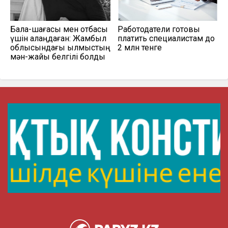
Бала-шағасы мен отбасы
Работодатели готовы
үшін алаңдаған: Жамбыл
платить специалистам до
облысындағы қылмыстың
2 млн тенге
мән-жайы белгілі болды