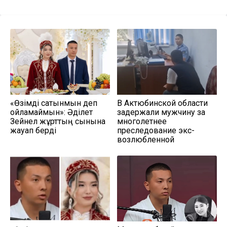
«Өзімді сатқынмын деп
В Актюбинской области
ойламаймын»: Әділет
задержали мужчину за
Зейнел жұрттың сынына
многолетнее
жауап берді
преследование экс-
возлюбленной