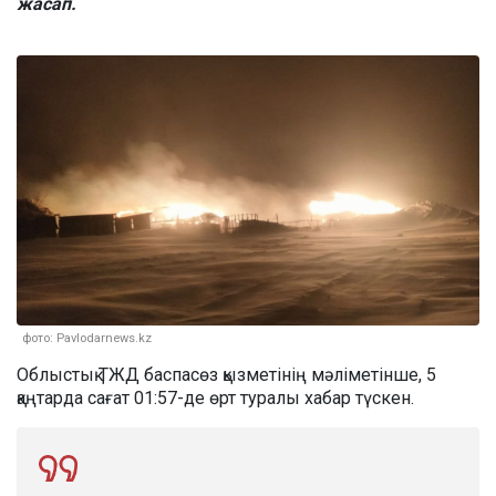
жасап.
фото: Pavlodarnews.kz
Облыстық ТЖД баспасөз қызметінің мәліметінше, 5
қаңтарда сағат 01:57-де өрт туралы хабар түскен.