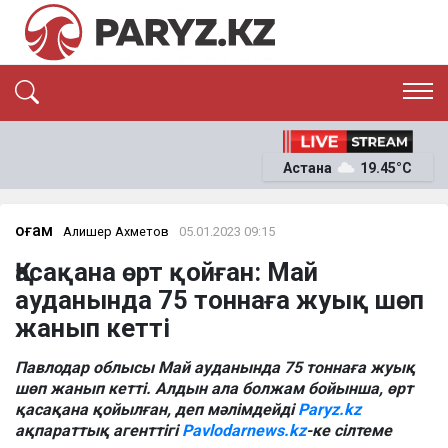
ЭКСКЛЮЗИВ
САЯСАТ
Астана
19.45°C
САЙЛАУ-2026
ЭКОНОМИКА
ҚОҒАМ
ОҚИҒА
Қоғам
Алишер Ахметов
05.01.2023 09:15
СҰХБАТ
Қасақана өрт қойған: Май
News
ауданында 75 тоннаға жуық шөп
жанып кетті
Павлодар облысы Май ауданында 75 тоннаға жуық
шөп жанып кетті. Алдын ала болжам бойынша, өрт
қасақана қойылған, деп мәлімдейді
Paryz.kz
ақпараттық агенттігі
Pavlodarnews.kz
-ке сілтеме