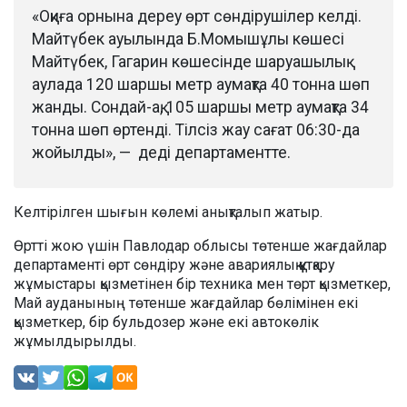
«Оқиға орнына дереу өрт сөндірушілер келді.
Майтүбек ауылында Б.Момышұлы көшесі
Майтүбек, Гагарин көшесінде шаруашылық
аулада 120 шаршы метр аумақта 40 тонна шөп
жанды. Сондай-ақ, 105 шаршы метр аумақта 34
тонна шөп өртенді. Тілсіз жау сағат 06:30-да
жойылды», — деді департаментте.
Келтірілген шығын көлемі анықталып жатыр.
Өртті жою үшін Павлодар облысы төтенше жағдайлар
департаменті өрт сөндіру және авариялық құтқару
жұмыстары қызметінен бір техника мен төрт қызметкер,
Май ауданының төтенше жағдайлар бөлімінен екі
қызметкер, бір бульдозер және екі автокөлік
жұмылдырылды.