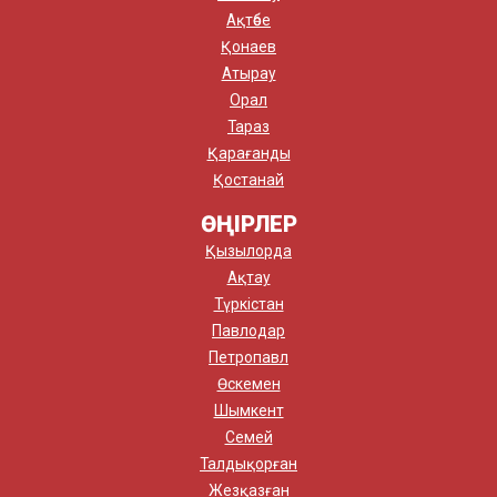
Ақтөбе
Қонаев
Атырау
Орал
Тараз
Қарағанды
Қостанай
ӨҢІРЛЕР
Қызылорда
Ақтау
Түркістан
Павлодар
Петропавл
Өскемен
Шымкент
Семей
Талдықорған
Жезқазған