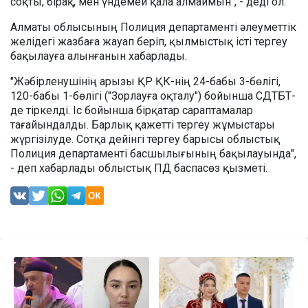
соқты, бірақ, мен үндемей қала алмаймын", - деді ол.
Алматы облысының Полиция департаменті әлеуметтік
желідегі жазбаға жауап беріп, қылмыстық істі тергеу
бақылауға алынғанын хабарлады.
"Жәбірленушінің арызы ҚР ҚК-нің 24-бабы 3-бөлігі,
120-бабы 1-бөлігі ("Зорлауға оқталу") бойынша СДТБТ-
де тіркелді. Іс бойынша бірқатар сараптамалар
тағайындалды. Барлық қажетті тергеу жұмыстары
жүргізілуде. Сотқа дейінгі тергеу барысы облыстық
Полиция департаменті басшылығының бақылауында",
- деп хабарлады облыстық ПД баспасөз қызметі.