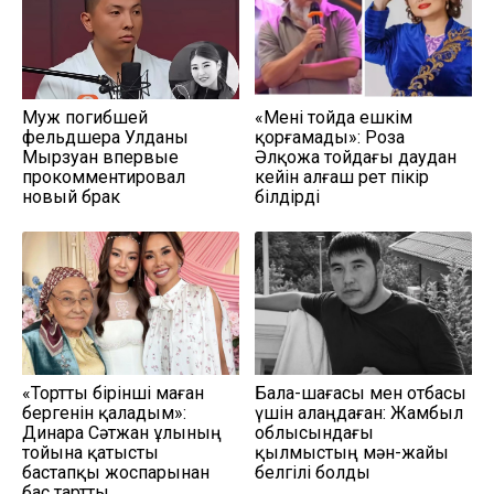
Муж погибшей
«Мені тойда ешкім
фельдшера Улданы
қорғамады»: Роза
Мырзуан впервые
Әлқожа тойдағы даудан
прокомментировал
кейін алғаш рет пікір
новый брак
білдірді
«Тортты бірінші маған
Бала-шағасы мен отбасы
бергенін қаладым»:
үшін алаңдаған: Жамбыл
Динара Сәтжан ұлының
облысындағы
тойына қатысты
қылмыстың мән-жайы
бастапқы жоспарынан
белгілі болды
бас тартты