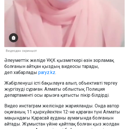
Видеодан скриншот
Әлеуметтік желіде ҰҚК қызметкері өзін зорламақ
болғанын айтқан қыздың видеосы тарады,
деп хабарлады
paryz.kz
.
Жәбірленуші істі бақылауға алып, объективті тергеу
жүргізуді сұраған. Алматы облыстық Полиция
департаменті осы арызға қатысты пікір білдірді.
Видео инстаграм желісінде жарияланды. Онда автор
оқиғаның 11 қыркүйектен 12-не қараған түні Алматы
маңындағы Қарасай ауданы аумағында болғанын
айтады. Жұмыстан үйіне қайтпақ болған қыз жолдан