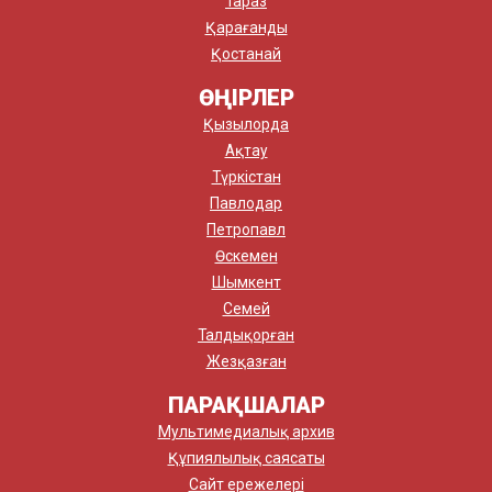
Тараз
Қарағанды
Қостанай
ӨҢІРЛЕР
Қызылорда
Ақтау
Түркістан
Павлодар
Петропавл
Өскемен
Шымкент
Семей
Талдықорған
Жезқазған
ПАРАҚШАЛАР
Мультимедиалық архив
Құпиялылық саясаты
Сайт ережелері