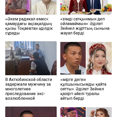
«Әкем радикал емес»:
«Өзімді сатқынмын деп
қамаудағы ақсақалдың
ойламаймын»: Әділет
қызы Тоқаевтан әділдік
Зейнел жұрттың сынына
сұрады
жауап берді
В Актюбинской области
«Өмірге деген
задержали мужчину за
құлшынысымды қайта
многолетнее
оятты»: Әділет Зейнел
преследование экс-
қазіргі әйелі туралы
возлюбленной
айтып берді