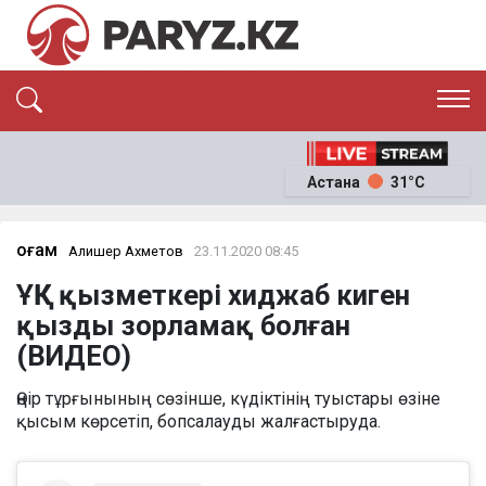
ЭКСКЛЮЗИВ
САЯСАТ
Астана
31°C
САЙЛАУ-2026
ЭКОНОМИКА
ҚОҒАМ
ОҚИҒА
Қоғам
Алишер Ахметов
23.11.2020 08:45
СҰХБАТ
ҰҚК қызметкері хиджаб киген
News
қызды зорламақ болған
(ВИДЕО)
Өңір тұрғынының сөзінше, күдіктінің туыстары өзіне
қысым көрсетіп, бопсалауды жалғастыруда.