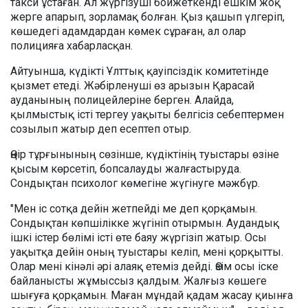
такси ұстаған. Ал жүргізуші бойжеткенді ешкім жоқ
жерге апарып, зорламақ болған. Қыз қашып үлгеріп,
көшедегі адамдардан көмек сұраған, ал олар
полицияға хабарласқан.
Айтуынша, күдікті Ұлттық қауіпсіздік комитетінде
қызмет етеді. Жәбірленуші өз арызын Қарасай
ауданының полицейлеріне берген. Алайда,
қылмыстық істі тергеу уақыты белгісіз себептермен
созылып жатыр деп есептеп отыр.
Өңір тұрғынының сөзінше, күдіктінің туыстары өзіне
қысым көрсетіп, бопсалауды жалғастыруда.
Сондықтан психолог көмегіне жүгінуге мәжбүр.
"Мен іс сотқа дейін жетпейді ме деп қорқамын.
Сондықтан көпшілікке жүгініп отырмын. Аудандық
ішкі істер бөлімі істі өте баяу жүргізіп жатыр. Осы
уақытқа дейін оның туыстары келіп, мені қорқытты.
Олар мені кінәлі әрі алаяқ етеміз дейді. Өзім осы іске
байланысты жұмыссыз қалдым. Жалғыз көшеге
шығуға қорқамын. Маған мұндай қадам жасау қиынға