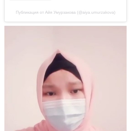
Публикация от Айя Умурзакова (@aiya.umurzakova)