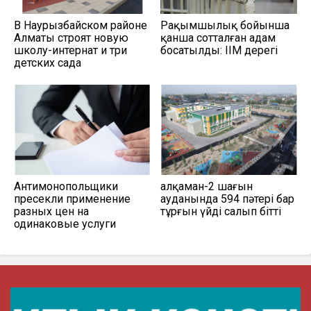
В Наурызбайском районе
Рақымшылық бойынша
Алматы строят новую
қанша сотталған адам
школу-интернат и три
босатылды: ІІМ дерегі
детских сада
Антимонопольщики
Қалқаман-2 шағын
пресекли применение
ауданында 594 пәтері бар
разных цен на
тұрғын үйді салып бітті
одинаковые услуги