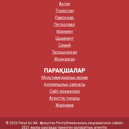
Ақтау
Түркістан
Павлодар
Петропавл
Өскемен
Шымкент
Семей
Талдықорған
Жезқазған
ПАРАҚШАЛАР
Мультимедиалық архив
Құпиялылық саясаты
Сайт ережелері
Агенттік туралы
Жарнама
© 2026 Paryz.kz АА - Қазақстан Республикасының заңнамасына сәйкес
2021 жылы қаңтарда тіркелген ақпараттық агенттік.