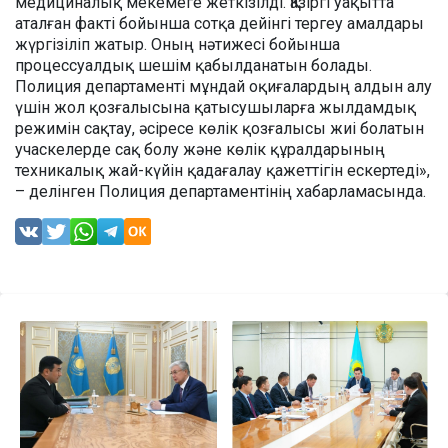
медициналық мекемеге жеткізілді. Қазіргі уақытта
аталған факті бойынша сотқа дейінгі тергеу амалдары
жүргізіліп жатыр. Оның нәтижесі бойынша
процессуалдық шешім қабылданатын болады.
Полиция департаменті мұндай оқиғалардың алдын алу
үшін жол қозғалысына қатысушыларға жылдамдық
режимін сақтау, әсіресе көлік қозғалысы жиі болатын
учаскелерде сақ болу және көлік құралдарының
техникалық жай-күйін қадағалау қажеттігін ескертеді»,
– делінген Полиция департаментінің хабарламасында.