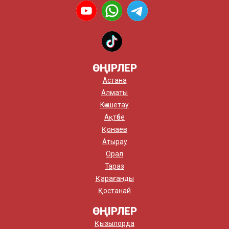
ӨҢІРЛЕР
Астана
Алматы
Көкшетау
Ақтөбе
Қонаев
Атырау
Орал
Тараз
Қарағанды
Қостанай
ӨҢІРЛЕР
Қызылорда