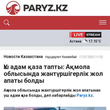
ЭКСКЛЮЗИВ
САЯСАТ
Астана
17.15°C
САЙЛАУ-2026
ЭКОНОМИКА
ҚОҒАМ
ОҚИҒА
Новости Казахстана
Нұрдаулет Кенжебай
17.07.2025 11:55
СҰХБАТ
Үш адам қаза тапты: Ақмола
News
облысында жантүршігерлік жол
апаты болды
Ақмола облысында жантүршігерлік жол апатынан
үш адам қаза болды, деп хабарлайды
Paryz.kz
.