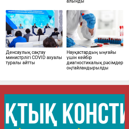
алынды
Денсаулық сақтау
Науқастардың ыңғайы
министрлігі COVID ахуалы
үшін кейбір
туралы айтты
диагностикалық рәсімдер
оңтайландырылды