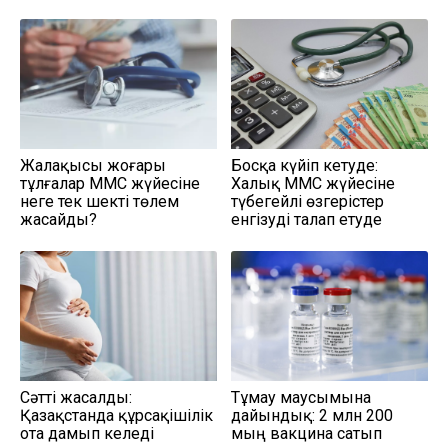
Жалақысы жоғары
Босқа күйіп кетуде:
тұлғалар МӘМС жүйесіне
Халық МӘМС жүйесіне
неге тек шекті төлем
түбегейлі өзгерістер
жасайды?
енгізуді талап етуде
Сәтті жасалды:
Тұмау маусымына
Қазақстанда құрсақішілік
дайындық: 2 млн 200
ота дамып келеді
мың вакцина сатып