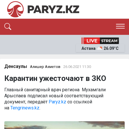
ЭКСКЛЮЗИВ
САЯСАТ
Астана
26.09°C
САЙЛАУ-2026
ЭКОНОМИКА
ҚОҒАМ
ОҚИҒА
Денсаулық
Алишер Ахметов
26.06.2021 11:30
СҰХБАТ
Карантин ужесточают в ЗКО
News
Главный санитарный врач региона Мухамгали
Арыспаев подписал новый соответствующий
документ, передаёт
Рaryz.kz
со ссылкой
на
Tengrinews.kz
.