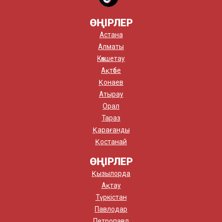
ӨҢІРЛЕР
Астана
Алматы
Көкшетау
Ақтөбе
Қонаев
Атырау
Орал
Тараз
Қарағанды
Қостанай
ӨҢІРЛЕР
Қызылорда
Ақтау
Түркістан
Павлодар
Петропавл