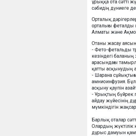
ұрыққа ота сәтті жү
сәбидің дүниеге де
Орталық дәрігерле
орталығы феталды 
Алматы және Ақмол
Отаны жасау аясы
- Фето-фетальды т
кезіндегі баланың
арасындағы тамырла
қатты асқынудың а
- Шарана сұйықтығ
амниоинфузия. Бұл
асқыну қаупін аза
- Ұрықтың бүйрек 
айдау жүйесінің д
мүмкіндігін жақса
Барлық оталар сәтт
Олардың жүктілік 
дұрыс дамуын қам