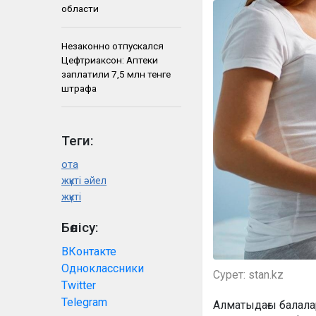
области
Незаконно отпускался
Цефтриаксон: Аптеки
заплатили 7,5 млн тенге
штрафа
Теги:
ота
жүкті әйел
жүкті
Бөлісу:
ВКонтакте
Одноклассники
Сурет: stan.kz
Twitter
Telegram
Алматыдағы балала