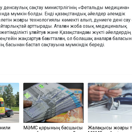
у денсаулық сақтау министрлігінің «Фетальды медицина»
да мүмкін болды. Енді қазақстандық әйелдер әлемдік
келетін жоғары технологиялы көмекті алып, дүниеге дені сау
 айтарлықтай арттырады. Аталған жоба озық медициналық
лжетімділікті ұлғайтуға және Қазақстандағы жүкті әйелдердің
ңгейін жақсартуға бағытталған, ол болашақ аналарға баласы
ің басынан бастап сақтауына мүмкіндік береді.
енили
МӘМС қорының басшысы
Жалақысы жоғары т