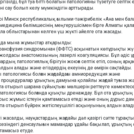
ргізілді, бұл туа бітті болатын патологияны түзетуге септік е
ні сау болып келу мүмкіндігін арттырады.
рі Минск республикалық ғылыми-тәжірибелік «Ана мен бал
медицина бөлімшесінің меңгерушісімен бірге Алматы қала
а облыстарынан келген үш жүкті әйелге ота жасады.
нда мына жұмыстар атқарылды:
рансфузия синдромынан (ФФТС) асқынатын көпұрықты жүк
 жолдасы анастомозының лазерлі коагуляциясы. Бұл әдіс 
рдың патологиялық бірігуін жоюға септік етіп, соның арқ
лдын алады және егіздердің екеуінің де өмірін сақтайды.
ы патологиясы болған жағдайдағы амниоредукция және
 процедуралар ұрықтың дамуына қолайлы жағдай туғыза ж
йта отырып шарана сұйықтығы мөлшерін реттеуге көмектесе
патологиясы болғанда қуықты дренаждау. Бұл ота ұрықтың
ұрыс жұмыс істеуін қамтамасыз етеді және оның дұрыс да
рта отырып бүйрек жетіспеушілігі асқынуының алдын ала
і жасалды, науқастардың жағдайы дәл қазіргі сәтте тұрақты
кезіндегі денсаулығын мамандар ұдайы бақылап, ұрықтың о
тамасыз етуде.