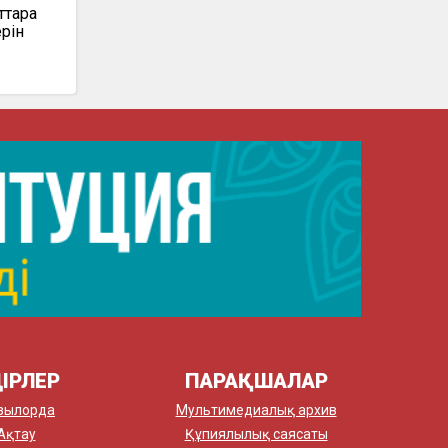
тарға
ерін
ІРЛЕР
ПАРАҚШАЛАР
зылорда
Мультимедиалық архив
Ақтау
Құпиялылық саясаты