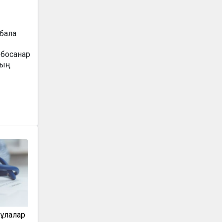
 бала
 босанар
ның
ұлғалар