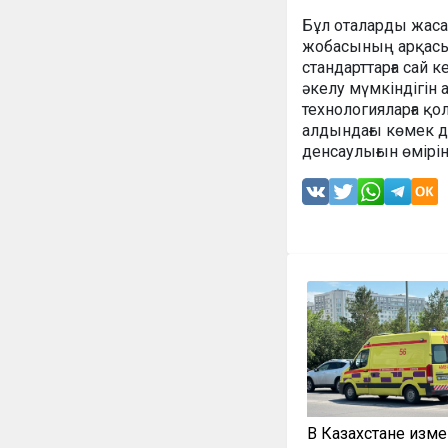
Бұл оталарды жаса
жобасының арқасын
стандарттарға сай 
әкелу мүмкіндігін
технологияларға қо
алдындағы көмек де
денсаулығын өмірін
В Казахстане изм