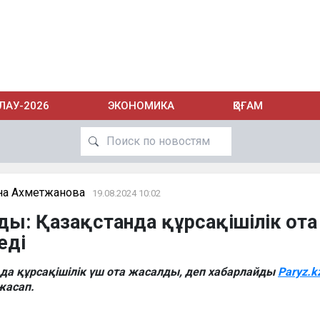
ЛАУ-2026
ЭКОНОМИКА
ҚОҒАМ
на Ахметжанова
19.08.2024 10:02
лды: Қазақстанда құрсақішілік ота
еді
да құрсақішілік үш ота жасалды, деп хабарлайды
Paryz.k
 жасап.