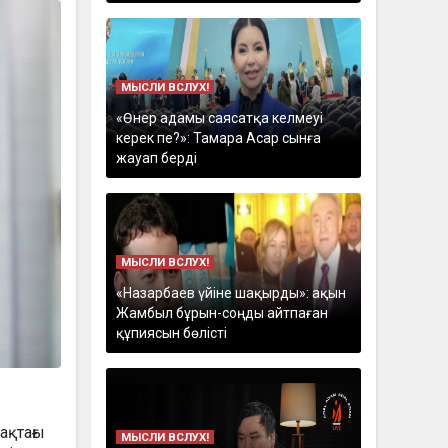
МЫСЛИ ВСЛУХ!
«Өнер адамы саясатқа келмеуі
керек пе?»: Тамара Асар сынға
жауап берді
МЫСЛИ ВСЛУХ!
«Назарбаев үйіне шақырды»: ақын
Жамбыл бұрын-соңды айтпаған
құпиясын бөлісті
ақтағы
МЫСЛИ ВСЛУХ!