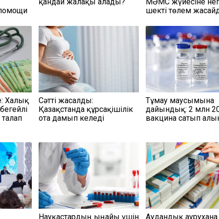
қандай жалақы алады?
МӘМС жүйесіне нег
 помощи
шекті төлем жасай
е: Халық
Сәтті жасалды:
Тұмау маусымына
бегейлі
Қазақстанда құрсақішілік
дайындық: 2 млн 2
і талап
ота дамып келеді
вакцина сатып ал
Науқастардың ыңғайы үшін
Аудандық аурухана