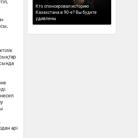
тіп,
Кто спонсировал историю
Казахстана в 90-е? Вы будете
удивлены
а»
сы,
тілік
ұрықтар
асында
әне
ді.
 несеп
му
ды.
.
дан әрі