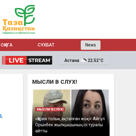
ОҚИҒА
СҰХБАТ
News
Астана
22.52°C
МЫСЛИ В СЛУХ!
МЫСЛИ ВСЛУХ!
z
,
«Қария толық ақталған жоқ»: Айгүл
Орынбек жылқышының ісі туралы
айтты