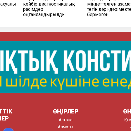
 ахуалы
кейбір диагностикалық
міндеттелген азамат
рәсімдер
тегін дәрі-дәрімект
оңтайландырылды
бермеген
ТТІК
ӨҢІРЛЕР
ӨҢ
ЛЕР
Астана
Қы
Алматы