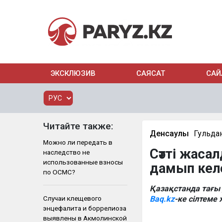
ЭКСКЛЮЗИВ
САЯСАТ
САЙ
Читайте также:
Денсаулық
Гульда
Можно ли передать в
Сәтті жаса
наследство не
использованные взносы
дамып кел
по ОСМС?
Қазақстанда тағы 
Случаи клещевого
Baq.kz
-ке сілтеме
энцефалита и боррелиоза
выявлены в Акмолинской