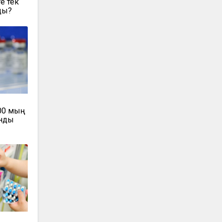
е тек
ды?
00 мың
ынды