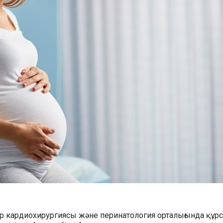
р кардиохирургиясы және перинатология орталығында құрс