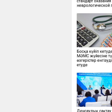
стандарт оказания
неврологической
Босқа күйіп кетуд
МӘМС жүйесіне тү
өзгерістер енгізуд
етуде
Денсаулық сақтау