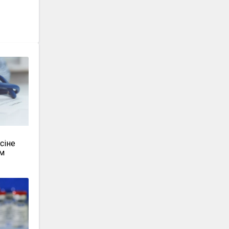
сіне
ем