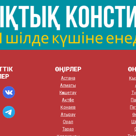
ТТІК
ӨҢІРЛЕР
ӨҢ
ЛЕР
Астана
Қы
Алматы
Көкшетау
Тү
Ақтөбе
Па
Қонаев
Пе
Атырау
Ө
Орал
Ш
Тараз