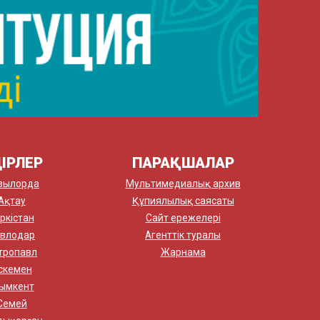
ІРЛЕР
ПАРАҚШАЛАР
зылорда
Мультимедиалық архив
Ақтау
Құпиялылық саясаты
ркістан
Сайт ережелері
влодар
Агенттік туралы
тропавл
Жарнама
скемен
ымкент
Семей