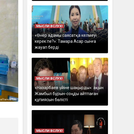
МЫСЛИ ВСЛУХ!
«Өнер адамы саясатқа келмеуі
керек пе?»: Тамара Асар сынға
жауап берді
МЫСЛИ ВСЛУХ!
«Назарбаев үйіне шақырды»: ақын
Жамбыл бұрын-соңды айтпаған
құпиясын бөлісті
МЫСЛИ ВСЛУХ!