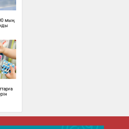
00 мың
ынды
ттарға
ерін