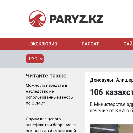
ЭКСКЛЮЗИВ
САЯСАТ
САЙ
Читайте также:
Денсаулық
Алишер
Можно ли передать в
106 казах
наследство не
использованные взносы
по ОСМС?
В Министерстве зд
лечение от КВИ в 
Случаи клещевого
энцефалита и боррелиоза
выявлены в Акмолинской