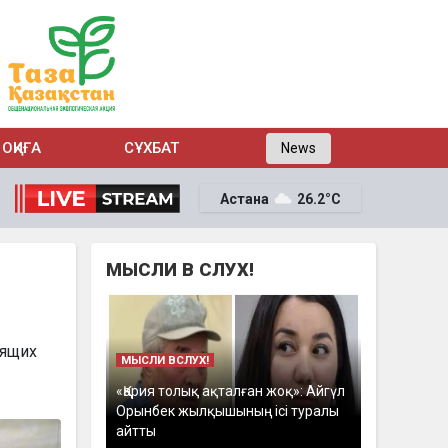
ОҚИҒА
СҰХБАТ
News
Астана
26.2°C
МЫСЛИ В СЛУХ!
дящих
МЫСЛИ ВСЛУХ!
«Қария толық ақталған жоқ»: Айгүл
Орынбек жылқышының ісі туралы
айтты