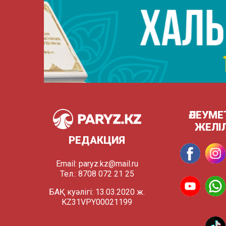
ӘЛЕУМЕ
ЖЕЛІ
РЕДАКЦИЯ
Email:
paryz.kz@mail.ru
Тел.: 8708 072 21 25
БАҚ куәлігі: 13.03.2020 ж.
KZ31VPY00021199