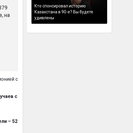
Кто спонсировал историю
379
Казахстана в 90-е? Вы будете
, на
удивлены
монией с
учаев с
ели – 52