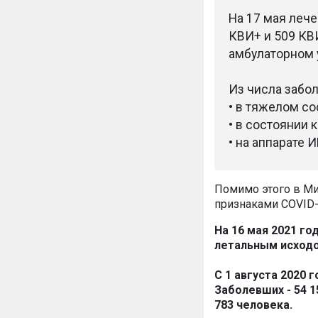
На 17 мая лече
КВИ+ и 509 КВИ
амбулаторном у
Из числа забо
• в тяжелом со
• в состоянии 
• на аппарате 
Помимо этого в Ми
признаками COVID-
На 16 мая 2021 го
летальным исходо
С 1 августа 2020 
Заболевших - 54 1
783 человека.