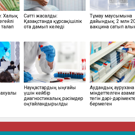
е: Халық
Сәтті жасалды:
Тұмау маусымына
егейлі
Қазақстанда құрсақішілік
дайындық: 2 млн 2
і талап
ота дамып келеді
вакцина сатып ал
Науқастардың ыңғайы
Аудандық аурухана
 ахуалы
үшін кейбір
міндеттелген азама
диагностикалық рәсімдер
тегін дәрі-дәрімект
оңтайландырылды
бермеген