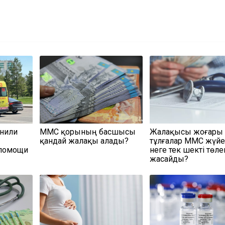
енили
МӘМС қорының басшысы
Жалақысы жоғары
қандай жалақы алады?
тұлғалар МӘМС жүйе
 помощи
неге тек шекті төл
жасайды?