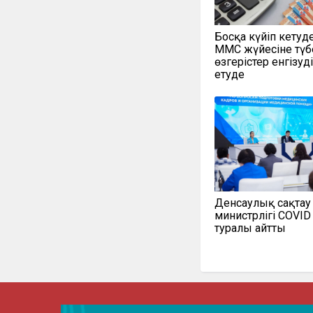
Босқа күйіп кетуд
МӘМС жүйесіне түб
өзгерістер енгізуд
етуде
Денсаулық сақтау
министрлігі COVID
туралы айтты