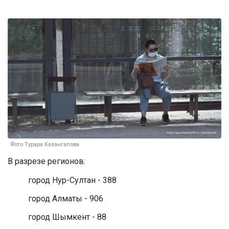
Фото Турара Казангапова
В разрезе регионов:
город Нур-Султан - 388
город Алматы - 906
город Шымкент - 88