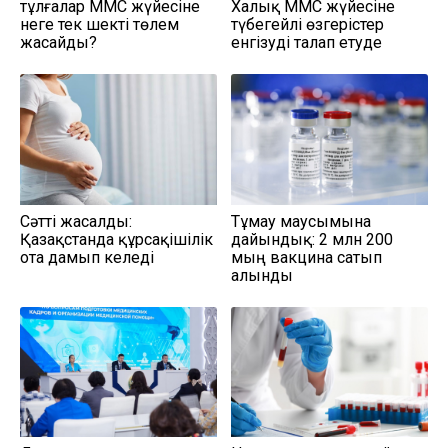
тұлғалар МӘМС жүйесіне
Халық МӘМС жүйесіне
неге тек шекті төлем
түбегейлі өзгерістер
жасайды?
енгізуді талап етуде
Сәтті жасалды:
Тұмау маусымына
Қазақстанда құрсақішілік
дайындық: 2 млн 200
ота дамып келеді
мың вакцина сатып
алынды