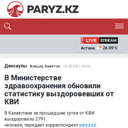
ЭКСКЛЮЗИВ
САЯСАТ
Астана
26.09°C
САЙЛАУ-2026
ЭКОНОМИКА
ҚОҒАМ
ОҚИҒА
Денсаулық
Алишер Ахметов
13.05.2021 04:36
СҰХБАТ
В Министерстве
News
здравоохранения обновили
статистику выздоровевших от
КВИ
В Казахстане за прошедшие сутки от КВИ
выздоровело 2791
человек, передает корреспондент
paryz.kz
.