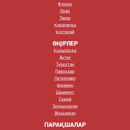
Атырау
Орал
Тараз
Қарағанды
Қостанай
ӨҢІРЛЕР
Қызылорда
Ақтау
Түркістан
Павлодар
Петропавл
Өскемен
Шымкент
Семей
Талдықорған
Жезқазған
ПАРАҚШАЛАР