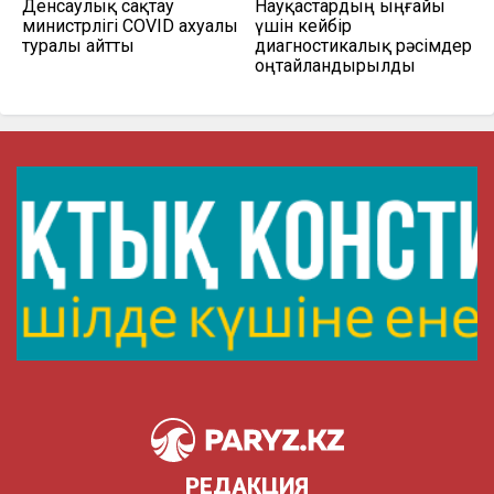
Денсаулық сақтау
Науқастардың ыңғайы
министрлігі COVID ахуалы
үшін кейбір
туралы айтты
диагностикалық рәсімдер
оңтайландырылды
РЕДАКЦИЯ