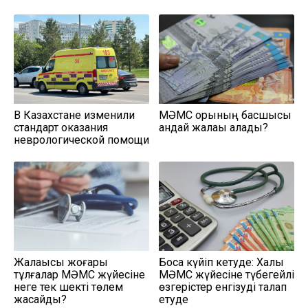
В Казахстане изменили
МӘМС қорының басшысы
стандарт оказания
қандай жалақы алады?
неврологической помощи
Жалақысы жоғары
Босқа күйіп кетуде: Халық
тұлғалар МӘМС жүйесіне
МӘМС жүйесіне түбегейлі
неге тек шекті төлем
өзгерістер енгізуді талап
жасайды?
етуде