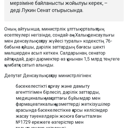
мерзіміне байланысты жойылуы керек, –
деді Лукин Сенат отырысында.
Оның айтуынша, министрлік ұлттық орталықтың
есептеулері негізінде, сондай-ақ «Халық денсаулығы
мен денсаулық сақтау жүйесі туралы» кодекстің 76-
бабына қайшы, дәрілік заттардың бағасы шекті
мөлшерден асып кеткен. Салдарынан, сенатор
айтқандай, дәрі-дәрмектер өз құнынан 1,5 млрд теңгеге
қымбатқа сатып алынды.
Депутат Денсаулық сақтау министрлігінен:
бәсекелестікті қорғау және дамыту
агенттігімен бірлесіп, дәрілік заттарды,
медициналық мақсаттағы бұйымдар мен
фармацевтикалық қызметтерді жеткізушілер
арасында бәсекелестікке қарсы келісімдер
жасау тәуекелдерін жоюға бағытталған
№1729 ережеге өзгерістер мен