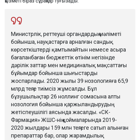
қызметі біраз сұрақтар туғызады.
Министрлік, реттеуші органдардың мәліметі
бойынша, науқастарға арналған сандық
көрсеткіштерді қамтымайтын немесе асыра
бағаланбаған бюджеттік өтінім негізінде
дәрілік заттар мен медициналық мақсаттағы
бұйымдар бойынша шығыстарды
жоспарлады. 2020 жылы 39 нозологияға 65,9
млрд теңге тиімсіз жұмсалды. Бұл
бұзушылықтар 26 ноллинг сомасына алты
нозология бойынша қаржыландырудың
жетіспеушілігі аясында жасалды. «СК-
Фармация» ЖШС-нің қоймаларында 2019-
2020 жылдары 159 млн теңгеге сатып алынған
препараттар бар, олар жарамдылық