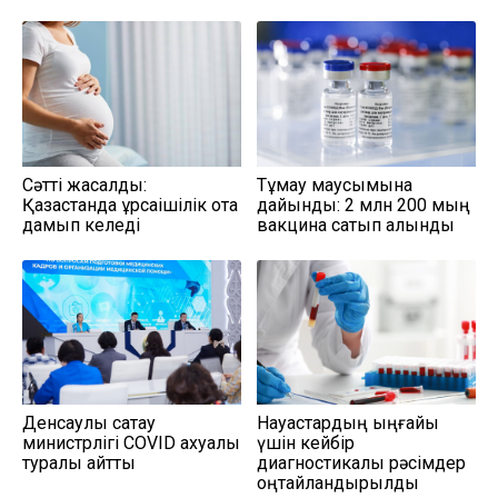
Сәтті жасалды:
Тұмау маусымына
Қазақстанда құрсақішілік ота
дайындық: 2 млн 200 мың
дамып келеді
вакцина сатып алынды
Денсаулық сақтау
Науқастардың ыңғайы
министрлігі COVID ахуалы
үшін кейбір
туралы айтты
диагностикалық рәсімдер
оңтайландырылды