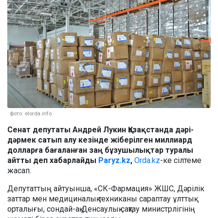
фото: elorda.info
Сенат депутаты Андрей Лукин Қазақстанда дәрі-
дәрмек сатып алу кезінде жіберілген миллиард
долларға бағаланған заң бұзушылықтар туралы
айтты деп хабарлайды
Paryz.kz
,
Orda.kz
-ке сілтеме
жасап.
Депутаттың айтуынша, «СК-Фармация» ЖШС, Дәрілік
заттар мен медициналық техниканы сараптау ұлттық
орталығы, сондай-ақ Денсаулық сақтау министрлігінің