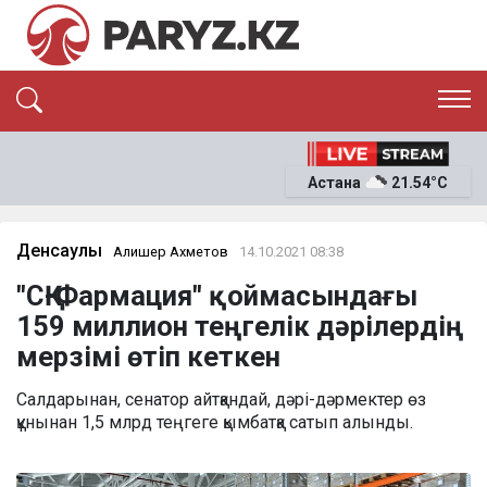
ЭКСКЛЮЗИВ
САЯСАТ
Астана
21.54°C
САЙЛАУ-2026
ЭКОНОМИКА
ҚОҒАМ
ОҚИҒА
Денсаулық
Алишер Ахметов
14.10.2021 08:38
СҰХБАТ
"СҚ-Фармация" қоймасындағы
News
159 миллион теңгелік дәрілердің
мерзімі өтіп кеткен
Салдарынан, сенатор айтқандай, дәрі-дәрмектер өз
құнынан 1,5 млрд теңгеге қымбатқа сатып алынды.