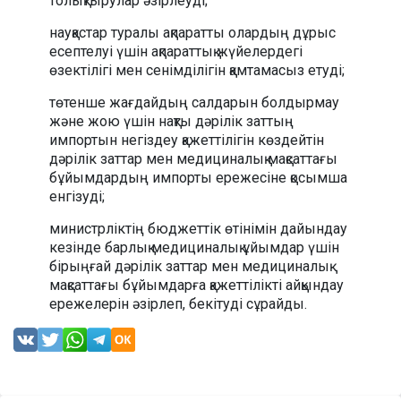
толықтырулар әзірлеуді;
науқастар туралы ақпаратты олардың дұрыс
есептелуі үшін ақпараттық жүйелердегі
өзектілігі мен сенімділігін қамтамасыз етуді;
төтенше жағдайдың салдарын болдырмау
және жою үшін нақты дәрілік заттың
импортын негіздеу қажеттілігін көздейтін
дәрілік заттар мен медициналық мақсаттағы
бұйымдардың импорты ережесіне қосымша
енгізуді;
министрліктің бюджеттік өтінімін дайындау
кезінде барлық медициналық ұйымдар үшін
бірыңғай дәрілік заттар мен медициналық
мақсаттағы бұйымдарға қажеттілікті айқындау
ережелерін әзірлеп, бекітуді сұрайды.