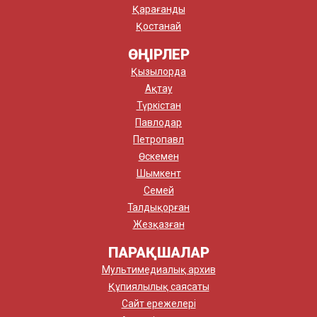
Қарағанды
Қостанай
ӨҢІРЛЕР
Қызылорда
Ақтау
Түркістан
Павлодар
Петропавл
Өскемен
Шымкент
Семей
Талдықорған
Жезқазған
ПАРАҚШАЛАР
Мультимедиалық архив
Құпиялылық саясаты
Сайт ережелері