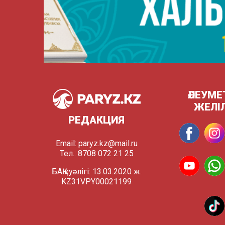
ӘЛЕУМЕ
ЖЕЛІ
РЕДАКЦИЯ
Email:
paryz.kz@mail.ru
Тел.: 8708 072 21 25
БАҚ куәлігі: 13.03.2020 ж.
KZ31VPY00021199