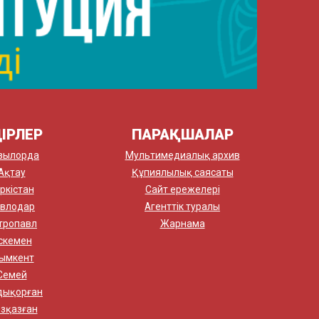
ІРЛЕР
ПАРАҚШАЛАР
зылорда
Мультимедиалық архив
Ақтау
Құпиялылық саясаты
ркістан
Сайт ережелері
влодар
Агенттік туралы
тропавл
Жарнама
скемен
ымкент
Семей
дықорған
зқазған