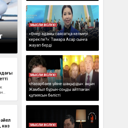
МЫСЛИ ВСЛУХ!
«Өнер адамы саясатқа келмеуі
т
керек пе?»: Тамара Асар сынға
жауап берді
андағы
МЫСЛИ ВСЛУХ!
тті
«Назарбаев үйіне шақырды»: ақын
ік
Жамбыл бұрын-соңды айтпаған
...
құпиясын бөлісті
 әйел
МЫСЛИ ВСЛУХ!
, көз