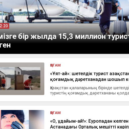
12:20
мізге бір жылда 15,3 миллион турис
ген
ҚОҒАМ
«Ұят-ай»: шетелдік турист Қазақст
қоғамдық дәретханадан шошып ке
Қазақстан қалаларының бірінде шетелд
туристің қоғамдық дәретхананы қолдан
ҚОҒАМ
«О, Құдайым-ай!»: Еуропадан келген
Астанадағы Орталық мешітті көріп