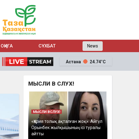
ОҚИҒА
СҰХБАТ
News
Астана
24.74°C
МЫСЛИ В СЛУХ!
МЫСЛИ ВСЛУХ!
«Қария толық ақталған жоқ»: Айгүл
Орынбек жылқышының ісі туралы
айтты