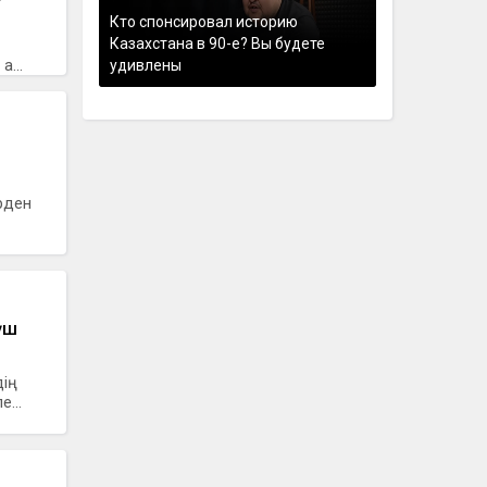
Кто спонсировал историю
Казахстана в 90-е? Вы будете
а...
удивлены
рден
үш
дің
...