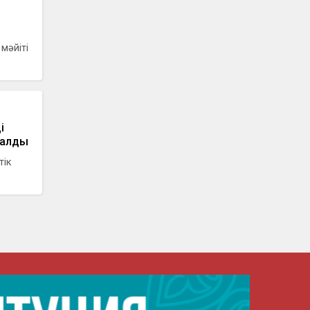
мәйіті
і
 қалды
тік