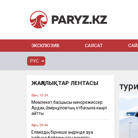
ЭКСКЛЮЗИВ
САЯСАТ
САЙ
ЖАҢАЛЫҚТАР ЛЕНТАСЫ
тур
бүгін, 10:24
Мемлекет басшысы кинорежиссер
Ардақ Әмірқұловтың отбасына көңіл
айтты
бүгін, 09:44
Еліміздің бірнеше өңірінде ауа
райына байланысты ескерту