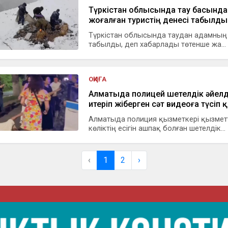
Түркістан облысында тау басында
жоғалған туристің денесі табылды
Түркістан облысында таудан адамның 
табылды, деп хабарлады төтенше жа...
ОҚИҒА
Алматыда полицей шетелдік әйелд
итеріп жіберген сәт видеоға түсіп
Алматыда полиция қызметкері қызмет
көліктің есігін ашпақ болған шетелдік...
‹
1
2
›