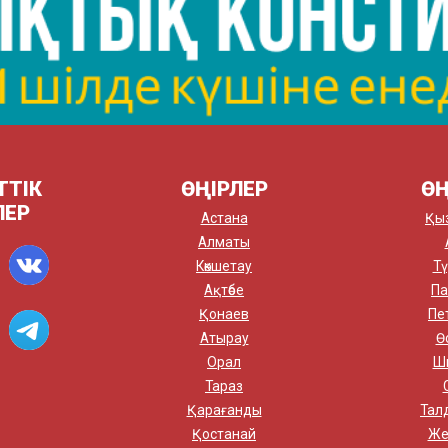
ТТІК
ӨҢІРЛЕР
ӨҢ
ЛЕР
Астана
Қы
Алматы
Көкшетау
Тү
Ақтөбе
Па
Қонаев
Пе
Атырау
Ө
Орал
Ш
Тараз
Қарағанды
Тал
Қостанай
Же