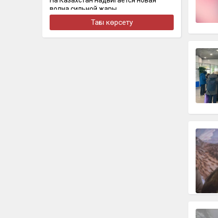
На Казахстан надвигается новая
волна сильной жары
Тағы көрсету
бүгін, 17:28
Алматыда құрылысшыларды кәсіби
мерекесімен құттықтады
бүгін, 17:24
Организатора продажи поддельных
госномеров задержали в Алматы
бүгін, 16:48
Алматыда жеңіл көлік тоқтап тұрған
жүк көлігімен соқтығысты