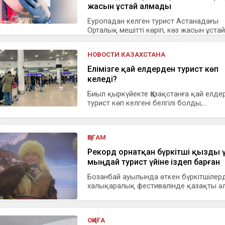
жасын ұстай алмады
Еуропадан келген турист Астанадағы
Орталық мешітті көріп, көз жасын ұстай 
НОВОСТИ КАЗАХСТАНА
Елімізге қай елдерден турист көп
келеді?
Биыл қыркүйекте Қазақстанға қай елде
турист көп келгені белгілі болды,...
ҚОҒАМ
Рекорд орнатқан бүркітші қызды 
мыңдай турист үйіне іздеп барған
Бозанбай ауылында өткен бүркітшілер
халықаралық фестивалінде қазақты әле
ОҚИҒА