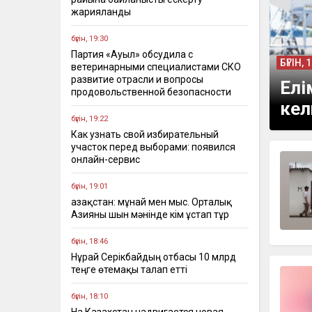
жарияланды
бүгін, 19:30
Партия «Ауыл» обсудила с
БҮГІН, 
ветеринарными специалистами СКО
развитие отрасли и вопросы
Елі
продовольственной безопасности
кел
бүгін, 19:22
Как узнать свой избирательный
участок перед выборами: появился
онлайн-сервис
бүгін, 19:01
Қазақстан: мұнай мен мыс. Орталық
Азияны шын мәнінде кім ұстап тұр
бүгін, 18:46
Нұрай Серікбайдың отбасы 10 млрд
теңге өтемақы талап етті
бүгін, 18:10