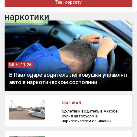
Тағы көрсету
«Төсегімді елге айтпай-ақ қояйық»: Бекболат Тілеухан жеке
өмірі туралы ашық айтты
наркотики
бүгін, 13:29
Оралда құрамында еті бар жартылай фабрикаттарға жалған
сертификат берілген
БҮГІН, 11:26
В Павлодаре водитель легковушки управлял
авто в наркотическом состоянии
ЖАНЖАЛ
52-летний водитель в Актобе
рулил автобусом в
наркотическом опьянении