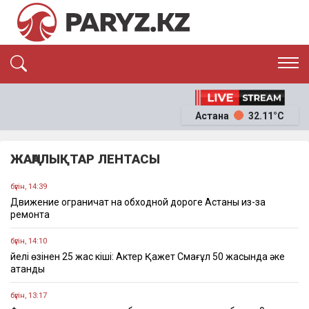
ЭКСКЛЮЗИВ
САЯСАТ
Астана
32.11°C
САЙЛАУ-2026
ЭКОНОМИКА
ҚОҒАМ
ОҚИҒА
ЖАҢАЛЫҚТАР ЛЕНТАСЫ
СҰХБАТ
News
бүгін, 14:39
Движение ограничат на обходной дороге Астаны из-за
ремонта
бүгін, 14:10
Әйелі өзінен 25 жас кіші: Актер Қажет Смағұл 50 жасында әке
атанды
бүгін, 13:17