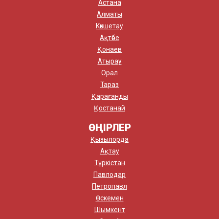
Астана
Алматы
Көкшетау
Ақтөбе
Қонаев
Атырау
Орал
Тараз
Қарағанды
Қостанай
ӨҢІРЛЕР
Қызылорда
Ақтау
Түркістан
Павлодар
Петропавл
Өскемен
Шымкент