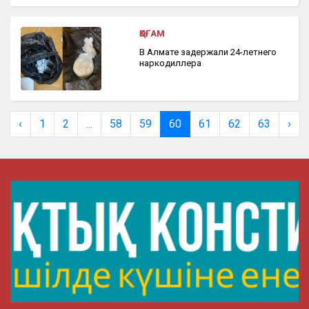
ҚОҒАМ
В Алмате задержали 24-летнего
наркодиллера
‹
1
2
...
58
59
60
61
62
63
›