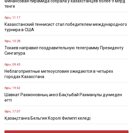
Финансовая пирамида собрала у казахстанцев более 9 млрд
тенге
бүгін, 11:17
Казахстанский теннисист стал победителем международного
турнира в США
бүгін, 10:28
Токаев направил поздравительную телеграмму Президенту
Сингапура
бүгін, 09:43
Неблагоприятные метеоусловия ожидаются в четырех
городах Казахстана
бүгін, 19:42
Шавкат Рахмоновның әкесі Бақтыбай Рахманұлы дүниеден
өтті
бүгін, 17:07
Қазақстанға Бельгия Королі Филипп келеді
бүгін, 14:46