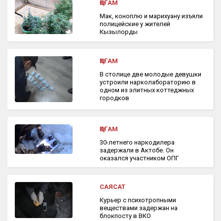
ҚОҒАМ
Мак, коноплю и марихуану изъяли
полицейские у жителей
Кызылорды
ҚОҒАМ
В столице две молодые девушки
устроили нарколабораторию в
одном из элитных коттеджных
городков
ҚОҒАМ
30-летнего наркодилера
задержали в Актобе. Он
оказался участником ОПГ
САЯСАТ
Курьер с психотропными
веществами задержан на
блокпосту в ВКО