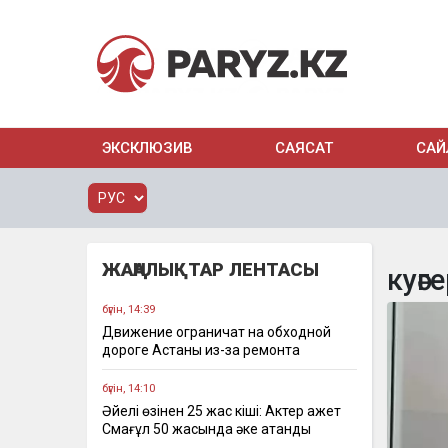
ЭКСКЛЮЗИВ
САЯСАТ
САЙ
ЖАҢАЛЫҚТАР ЛЕНТАСЫ
куәг
бүгін, 14:39
Движение ограничат на обходной
дороге Астаны из-за ремонта
бүгін, 14:10
Әйелі өзінен 25 жас кіші: Актер Қажет
Смағұл 50 жасында әке атанды