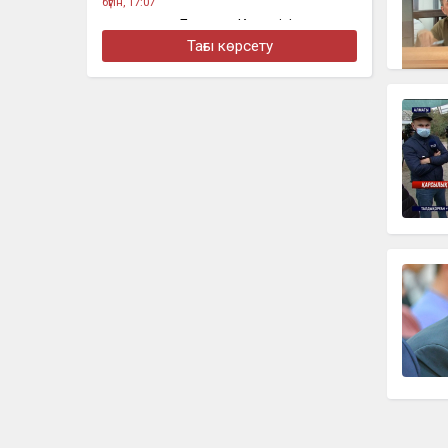
бүгін, 17:07
Қазақстанға Бельгия Королі Филипп
келеді
Тағы көрсету
бүгін, 14:46
«Төсегімді елге айтпай-ақ қояйық»:
Бекболат Тілеухан жеке өмірі туралы
ашық айтты
бүгін, 13:29
Оралда құрамында еті бар жартылай
фабрикаттарға жалған сертификат
берілген