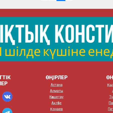
ТТІК
ӨҢІРЛЕР
ӨҢ
ЛЕР
Астана
Қы
Алматы
Көкшетау
Тү
Ақтөбе
Па
Қонаев
Пе