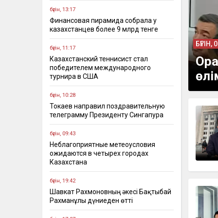
бүгін, 13:17
Финансовая пирамида собрала у
казахстанцев более 9 млрд тенге
БҮГІН, 
бүгін, 11:17
Ора
Казахстанский теннисист стал
победителем международного
өлі
турнира в США
бүгін, 10:28
Токаев направил поздравительную
телеграмму Президенту Сингапура
бүгін, 09:43
Неблагоприятные метеоусловия
ожидаются в четырех городах
Казахстана
бүгін, 19:42
Шавкат Рахмоновның әкесі Бақтыбай
Рахманұлы дүниеден өтті