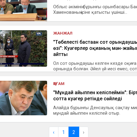
Облыс әкімінің бұрынғы орынбасары Ба
Хаменованың ісіне қатысты үшінші...
ЖАНЖАЛ
"Төбелесті бастаған сот орындау
өзі": Куәгерлер оқиғаның мән-жайы
айтты
Ол сот орындаушы келген кезде оқиға
орнында болған. Әйел үй иесі емес, сот.
ҚОҒАМ
"Мұндай айыппен келіспеймін": Бір
сотта куәгер ретінде сөйледі
Алайда бұрынғы Денсаулық сақтау ми
мұндай айыппен келіспей отыр.
‹
1
2
›