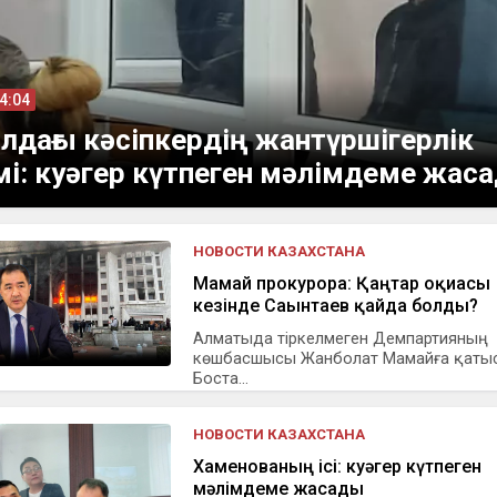
04:04
лдағы кәсіпкердің жантүршігерлік
мі: куәгер күтпеген мәлімдеме жас
НОВОСТИ КАЗАХСТАНА
Мамай прокурорға: Қаңтар оқиғасы
кезінде Сағынтаев қайда болды?
Алматыда тіркелмеген Демпартияның
көшбасшысы Жанболат Мамайға қаты
Боста...
НОВОСТИ КАЗАХСТАНА
Хаменованың ісі: куәгер күтпеген
мәлімдеме жасады