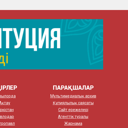
ІРЛЕР
ПАРАҚШАЛАР
зылорда
Мультимедиалық архив
Ақтау
Құпиялылық саясаты
ркістан
Сайт ережелері
влодар
Агенттік туралы
тропавл
Жарнама