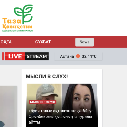
ОҚИҒА
СҰХБАТ
News
Астана
32.11°C
МЫСЛИ В СЛУХ!
МЫСЛИ ВСЛУХ!
«Қария толық ақталған жоқ»: Айгүл
Орынбек жылқышының ісі туралы
айтты