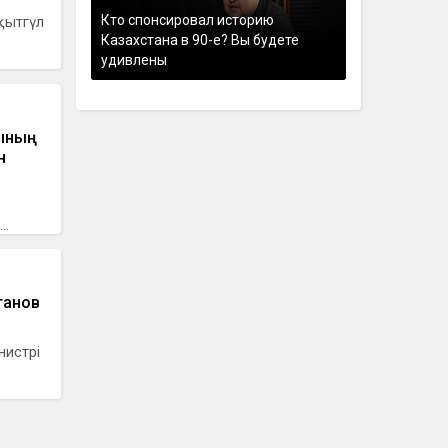
Кто спонсировал историю
қытгүл
Казахстана в 90-е? Вы будете
удивлены
шының
н
..
танов
нистрі