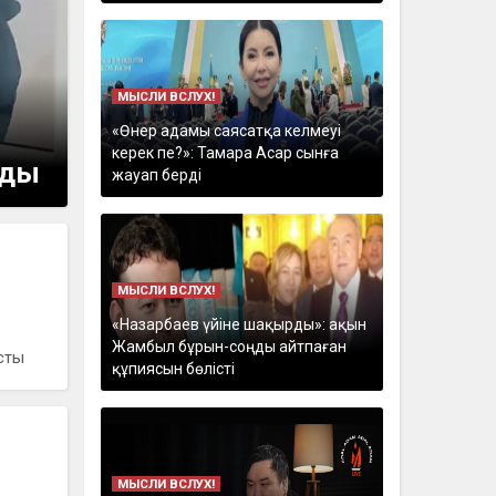
МЫСЛИ ВСЛУХ!
«Өнер адамы саясатқа келмеуі
керек пе?»: Тамара Асар сынға
ады
жауап берді
МЫСЛИ ВСЛУХ!
«Назарбаев үйіне шақырды»: ақын
Жамбыл бұрын-соңды айтпаған
сты
құпиясын бөлісті
МЫСЛИ ВСЛУХ!