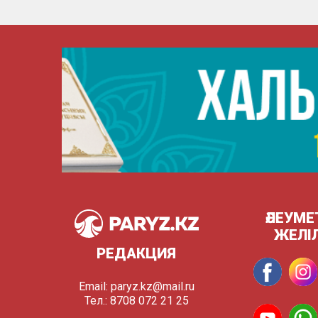
ӘЛЕУМЕ
ЖЕЛІ
РЕДАКЦИЯ
Email:
paryz.kz@mail.ru
Тел.: 8708 072 21 25