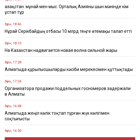
Қазақстан: мұнай мен мыс. Орталық Азияны шын мәнінде кім
ұстап тұр
бүгін, 18:46
Нұрай Серікбайдың отбасы 10 млрд теңге өтемақы талап етті
бүгін, 18:10
На Казахстан надвигается новая волна сильной жары
бүгін, 17:28
Алматыда құрылысшыларды кәсіби мерекесімен құттықтады
бүгін, 17:24
Организатора продажи поддельных госномеров задержали
в Алматы
бүгін, 16:48
Алматыда жеңіл көлік тоқтап тұрған жүк көлігімен
соқтығысты
бүгін, 16:30
Четыре бронзовые медали завоевали казахстанцы на