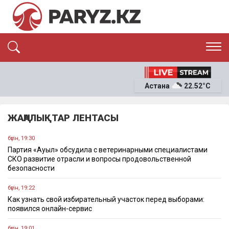
ЭКСКЛЮЗИВ
САЯСАТ
Астана
22.52°C
САЙЛАУ-2026
ЭКОНОМИКА
ҚОҒАМ
ОҚИҒА
ЖАҢАЛЫҚТАР ЛЕНТАСЫ
СҰХБАТ
News
бүгін, 19:30
Партия «Ауыл» обсудила с ветеринарными специалистами
СКО развитие отрасли и вопросы продовольственной
безопасности
бүгін, 19:22
Как узнать свой избирательный участок перед выборами:
появился онлайн-сервис
бүгін, 19:01