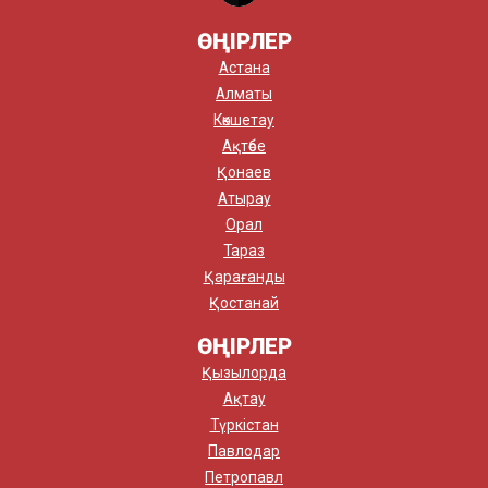
ӨҢІРЛЕР
Астана
Алматы
Көкшетау
Ақтөбе
Қонаев
Атырау
Орал
Тараз
Қарағанды
Қостанай
ӨҢІРЛЕР
Қызылорда
Ақтау
Түркістан
Павлодар
Петропавл