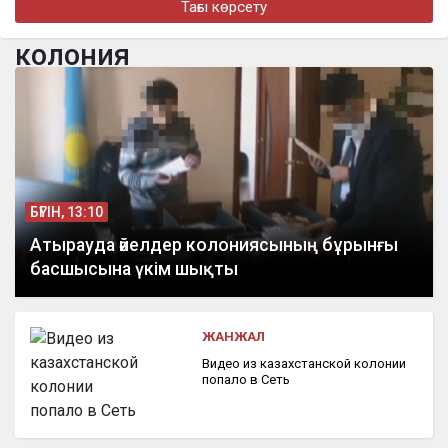
Тағы көрсету
турнире в Джакарте
колония
бүгін, 16:11
«Әкем радикал емес»: қамаудағы ақсақалдың қызы
Тоқаевтан әділдік сұрады
БҮГІН, 13:10
Атырауда әйелдер колониясының бұрынғы
басшысына үкім шықты
ЖАНЖАЛ
Видео из казахстанской колонии
попало в Сеть