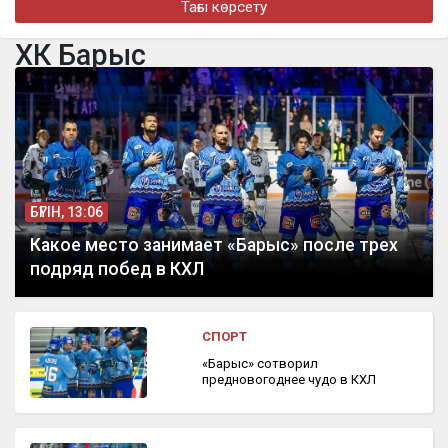
Тағы көрсету
турнире в Джакарте
ХК Барыс
бүгін, 16:11
«Әкем радикал емес»: қамаудағы ақсақалдың қызы
Тоқаевтан әділдік сұрады
БҮГІН, 13:06
Какое место занимает «Барыс» после трех
подряд побед в КХЛ
СПОРТ
«Барыс» сотворил
предновогоднее чудо в КХЛ