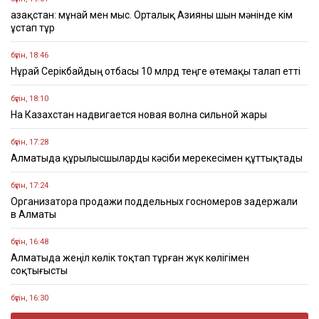
Қазақстан: мұнай мен мыс. Орталық Азияны шын мәнінде кім
ұстап тұр
бүгін, 18:46
Нұрай Серікбайдың отбасы 10 млрд теңге өтемақы талап етті
бүгін, 18:10
На Казахстан надвигается новая волна сильной жары
бүгін, 17:28
Алматыда құрылысшыларды кәсіби мерекесімен құттықтады
бүгін, 17:24
Организатора продажи поддельных госномеров задержали
в Алматы
бүгін, 16:48
Алматыда жеңіл көлік тоқтап тұрған жүк көлігімен
соқтығысты
бүгін, 16:30
Четыре бронзовые медали завоевали казахстанцы на