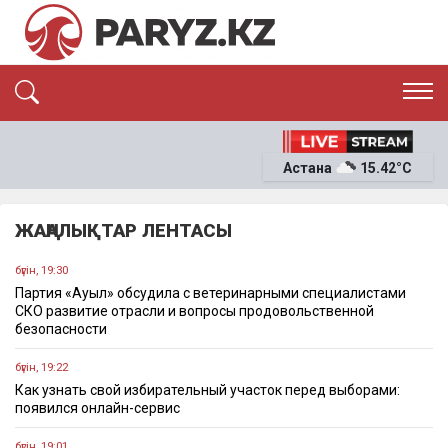
ЭКСКЛЮЗИВ
САЯСАТ
Астана
15.42°C
САЙЛАУ-2026
ЭКОНОМИКА
ҚОҒАМ
ОҚИҒА
ЖАҢАЛЫҚТАР ЛЕНТАСЫ
СҰХБАТ
News
бүгін, 19:30
Партия «Ауыл» обсудила с ветеринарными специалистами
СКО развитие отрасли и вопросы продовольственной
безопасности
бүгін, 19:22
Как узнать свой избирательный участок перед выборами:
появился онлайн-сервис
бүгін, 19:01