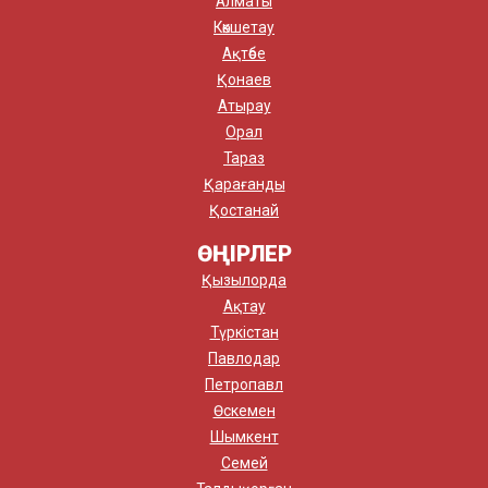
Алматы
Көкшетау
Ақтөбе
Қонаев
Атырау
Орал
Тараз
Қарағанды
Қостанай
ӨҢІРЛЕР
Қызылорда
Ақтау
Түркістан
Павлодар
Петропавл
Өскемен
Шымкент
Семей