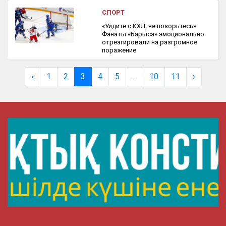
СПОРТ
«Уйдите с КХЛ, не позорьтесь».
Фанаты «Барыса» эмоционально
отреагировали на разгромное
поражение
‹
1
2
3
4
5
...
10
11
›