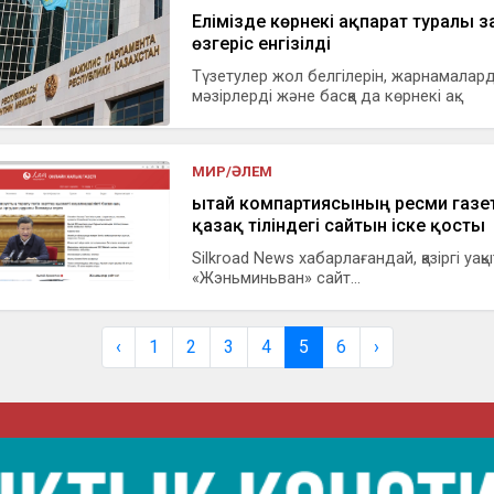
Елімізде көрнекі ақпарат туралы з
өзгеріс енгізілді
Түзетулер жол белгілерін, жарнамалар
мәзірлерді және басқа да көрнекі ақ...
МИР/ӘЛЕМ
Қытай компартиясының ресми газет
қазақ тіліндегі сайтын іске қосты
Silkroad News хабарлағандай, қазіргі уақ
«Жэньминьван» сайт...
‹
1
2
3
4
5
6
›