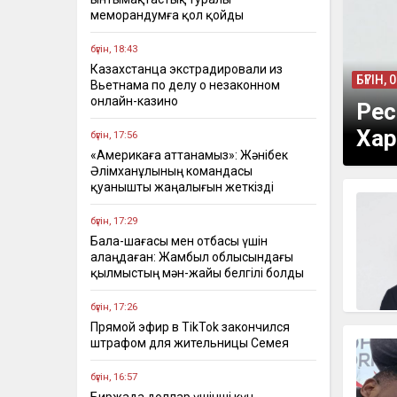
меморандумға қол қойды
бүгін, 18:43
Казахстанца экстрадировали из
БҮГІН, 
Вьетнама по делу о незаконном
онлайн-казино
Рес
Хар
бүгін, 17:56
«Америкаға аттанамыз»: Жәнібек
Әлімханұлының командасы
қуанышты жаңалығын жеткізді
бүгін, 17:29
Бала-шағасы мен отбасы үшін
алаңдаған: Жамбыл облысындағы
қылмыстың мән-жайы белгілі болды
бүгін, 17:26
Прямой эфир в TikTok закончился
штрафом для жительницы Семея
бүгін, 16:57