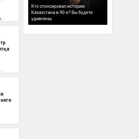
Кто спонсировал историю
Казахстана в 90-е? Вы будете
..
удивлены
стр
ртқа
..
ша
 неге