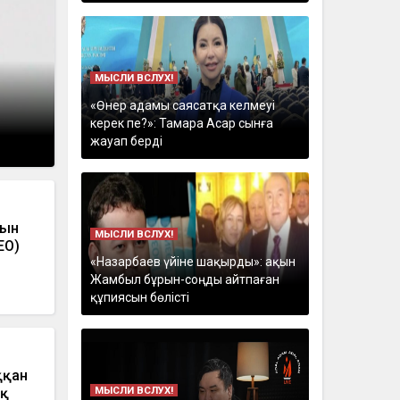
МЫСЛИ ВСЛУХ!
«Өнер адамы саясатқа келмеуі
керек пе?»: Тамара Асар сынға
жауап берді
сын
МЫСЛИ ВСЛУХ!
ЕО)
«Назарбаев үйіне шақырды»: ақын
Жамбыл бұрын-соңды айтпаған
құпиясын бөлісті
ққан
МЫСЛИ ВСЛУХ!
ақ