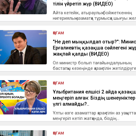
тілін үйретіп жүр (ВИДЕО)
Айта кетейік, атыраулық бойжеткеннің
нигериялық азаматқа тұрмысқа шығуы жел.
ҚОҒАМ
"Не деп мыңқылдап отыр?": Мини
Ерғалиевтің қазақша сөйлегені жұ
жақпай қалды (ВИДЕО)
Ол министр болып тағайындалуының
бастапқы кезеңінде қазақ тілін жетілдіруге.
ҚОҒАМ
Ұлыбритания елшісі 2 айда қазақ
меңгеріп алған: Біздің шенеуніктер
үлгі алмайды?..
Ұлты өзге азаматтар қазақ тілін аз уақытта
меңгеріп кетіп жатқанда, біздің...
ҚОҒАМ