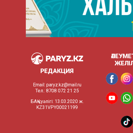
ӘЛЕУМЕ
ЖЕЛІ
РЕДАКЦИЯ
Email:
paryz.kz@mail.ru
Тел.: 8708 072 21 25
БАҚ куәлігі: 13.03.2020 ж.
KZ31VPY00021199