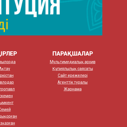
ІРЛЕР
ПАРАҚШАЛАР
зылорда
Мультимедиалық архив
Ақтау
Құпиялылық саясаты
ркістан
Сайт ережелері
влодар
Агенттік туралы
тропавл
Жарнама
скемен
ымкент
Семей
дықорған
зқазған