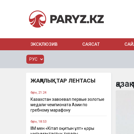
ЭКСКЛЮЗИВ
САЯСАТ
САЙ
ЖАҢАЛЫҚТАР ЛЕНТАСЫ
қазақ 
бүгін, 21:24
Казахстан завоевал первые золотые
медали чемпионата Азии по
гребному марафону
бүгін, 18:53
ІІМ мен «Кітап оқитын ұлт» қоры
ынтымақтастық туралы