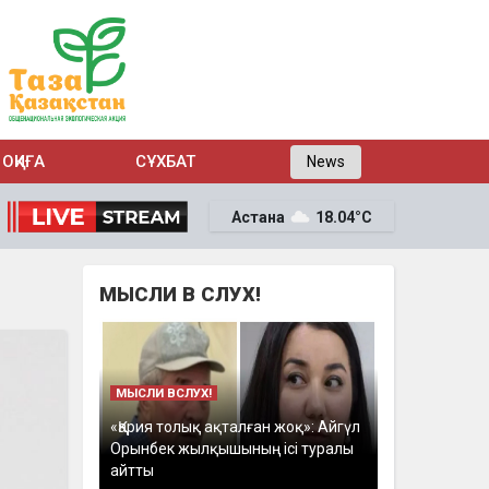
ОҚИҒА
СҰХБАТ
News
Астана
18.04°C
МЫСЛИ В СЛУХ!
МЫСЛИ ВСЛУХ!
«Қария толық ақталған жоқ»: Айгүл
Орынбек жылқышының ісі туралы
айтты