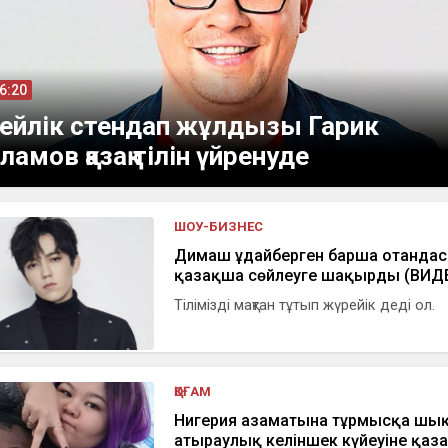
06:20
ейлік стендап жұлдызы Гарик
ламов қазақ тілін үйренуде
ШОУ-БИЗНЕС
Димаш Құдайберген барша отанда
қазақша сөйлеуге шақырды (ВИД
Тілімізді мақтан тұтып жүрейік деді ол.
ҚОҒАМ
Нигерия азаматына тұрмысқа шы
атыраулық келіншек күйеуіне қаз