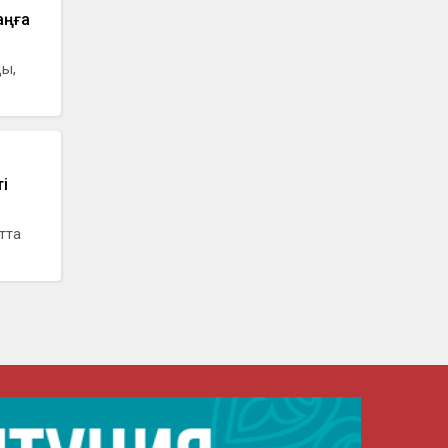
аңға
ды,
і
ытта