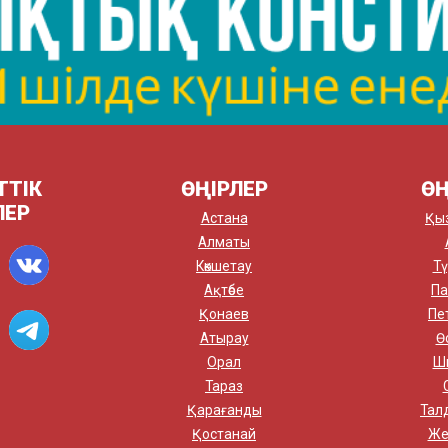
ТТІК
ӨҢІРЛЕР
ӨҢ
ЛЕР
Астана
Қы
Алматы
Көкшетау
Тү
Ақтөбе
Па
Қонаев
Пе
Атырау
Ө
Орал
Ш
Тараз
Қарағанды
Тал
Қостанай
Же