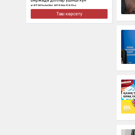
Биржада доллар үшінші күн
қатарынан арзандады
Тағы көрсету
бүгін, 16:30
Стал известен состав сборной
Казахстана на чемпионат Азии по
скалолазанию
бүгін, 16:22
Алматыда наурызда жол апатынан
қаза тапқан қыздың әкесі қайтадан
100 млн теңге талап етті
бүгін, 16:00
Доллар еще на 2 тенге снизился