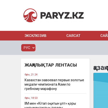
ЭКСКЛЮЗИВ
САЯСАТ
САЙ
ЖАҢАЛЫҚТАР ЛЕНТАСЫ
қазақ 
бүгін, 21:24
Казахстан завоевал первые золотые
медали чемпионата Азии по
гребному марафону
бүгін, 18:53
ІІМ мен «Кітап оқитын ұлт» қоры
ынтымақтастық туралы