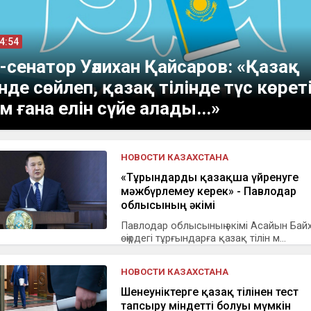
04:54
-сенатор Уәлихан Қайсаров: «Қазақ
інде сөйлеп, қазақ тілінде түс көрет
м ғана елін сүйе алады...»
НОВОСТИ КАЗАХСТАНА
«Тұрғындарды қазақша үйренуге
мәжбүрлемеу керек» - Павлодар
облысының әкімі
Павлодар облысының әкімі Асайын Бай
өңірдегі тұрғындарға қазақ тілін м...
НОВОСТИ КАЗАХСТАНА
Шенеуніктерге қазақ тілінен тест
тапсыру міндетті болуы мүмкін