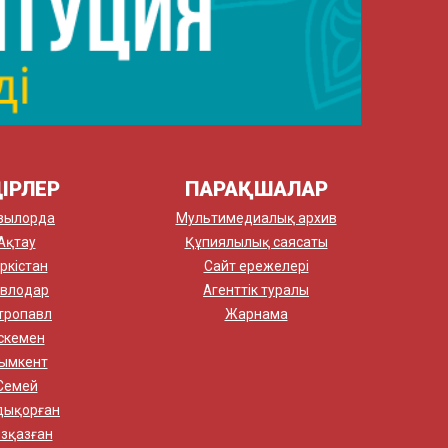
ІРЛЕР
ПАРАҚШАЛАР
зылорда
Мультимедиалық архив
Ақтау
Құпиялылық саясаты
ркістан
Сайт ережелері
влодар
Агенттік туралы
тропавл
Жарнама
скемен
ымкент
Семей
дықорған
зқазған