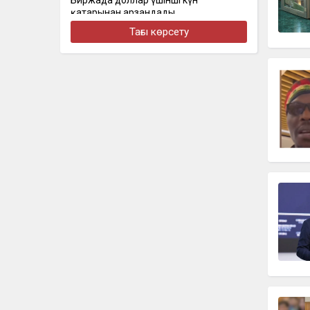
Биржада доллар үшінші күн
қатарынан арзандады
Тағы көрсету
бүгін, 16:30
Стал известен состав сборной
Казахстана на чемпионат Азии по
скалолазанию
бүгін, 16:22
Алматыда наурызда жол апатынан
қаза тапқан қыздың әкесі қайтадан
100 млн теңге талап етті
бүгін, 16:00
Доллар еще на 2 тенге снизился