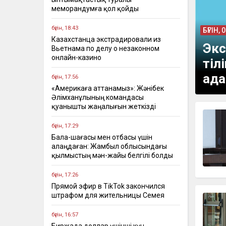
меморандумға қол қойды
бүгін, 18:43
БҮГІН, 
Казахстанца экстрадировали из
Экс
Вьетнама по делу о незаконном
онлайн-казино
тіл
ада
бүгін, 17:56
«Америкаға аттанамыз»: Жәнібек
Әлімханұлының командасы
қуанышты жаңалығын жеткізді
бүгін, 17:29
Бала-шағасы мен отбасы үшін
алаңдаған: Жамбыл облысындағы
қылмыстың мән-жайы белгілі болды
бүгін, 17:26
Прямой эфир в TikTok закончился
штрафом для жительницы Семея
бүгін, 16:57