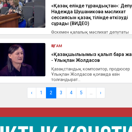
«Қазақ елінде тұрғандықтан»: Деп
Надежда Шушаникова мәслихат
сессиясын қазақ тілінде өткізуді
сұрады (ВИДЕО)
Өскемен қалалық мәслихат депутаты
Надежда Шушаникова мәслихат сесси
мем...
ҚОҒАМ
«Қазақшылығымыз қалып бара жа
- Ұлықпан Жолдасов
Қазақстандық композитор, продюсер
Ұлықпан Жолдасов қоғамда өзін
толғандырат...
‹
1
2
3
4
5
...
›