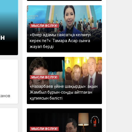
МЫСЛИ ВСЛУХ!
«Өнер адамы саясатқа келмеуі
ін
керек пе?»: Тамара Асар сынға
жауап берді
МЫСЛИ ВСЛУХ!
«Назарбаев үйіне шақырды»: ақын
Жамбыл бұрын-соңды айтпаған
ханов
құпиясын бөлісті
МЫСЛИ ВСЛУХ!