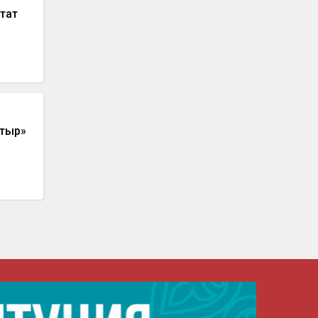
утат
ясын
тыр»