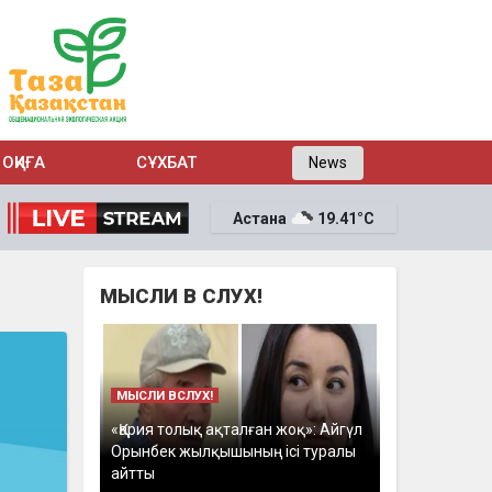
ОҚИҒА
СҰХБАТ
News
Астана
19.41°C
МЫСЛИ В СЛУХ!
МЫСЛИ ВСЛУХ!
«Қария толық ақталған жоқ»: Айгүл
Орынбек жылқышының ісі туралы
айтты