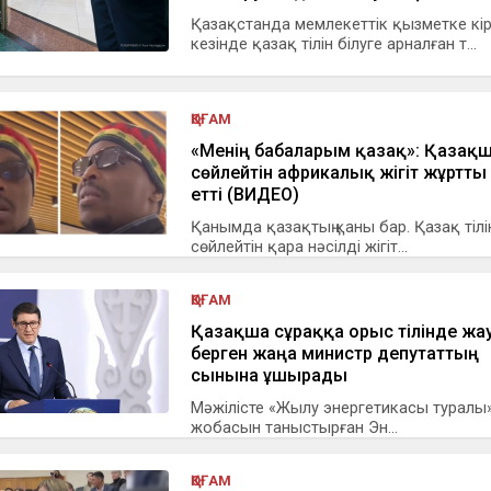
Қазақстанда мемлекеттік қызметке кі
кезінде қазақ тілін білуге арналған т...
ҚОҒАМ
«Менің бабаларым қазақ»: Қазақ
сөйлейтін африкалық жігіт жұртты 
етті (ВИДЕО)
Қанымда қазақтың қаны бар. Қазақ тіл
сөйлейтін қара нәсілді жігіт...
ҚОҒАМ
Қазақша сұраққа орыс тілінде жа
берген жаңа министр депутаттың
сынына ұшырады
Мәжілісте «Жылу энергетикасы туралы» 
жобасын таныстырған Эн...
ҚОҒАМ