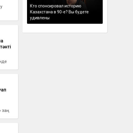
Кто спонсировал историю
ру
Казахстана в 90-е? Вы будете
удивлены
ша
тәнті
інде
уап
заң