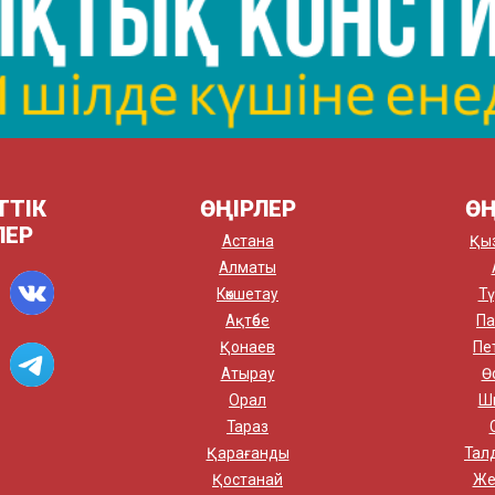
ТТІК
ӨҢІРЛЕР
ӨҢ
ЛЕР
Астана
Қы
Алматы
Көкшетау
Тү
Ақтөбе
Па
Қонаев
Пе
Атырау
Ө
Орал
Ш
Тараз
Қарағанды
Тал
Қостанай
Же