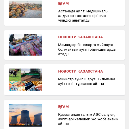
ҚОҒАМ
Астанада қауіпті медициналық
қалдықтар тасталған ірі қоқыс
үйіндісі анықталды
НОВОСТИ КАЗАХСТАНА
Мамандар балаларға сыйлауға
болмайтын қауіпті ойыншықтарды
атады
НОВОСТИ КАЗАХСТАНА
Министр ауыл шаруашылығына
қауіп төніп тұрғанын айтты
ҚОҒАМ
Қазақстандық ғалым АЭС салу ең
қауіпті әрі келешегі жоқ жоба екенін
айтты