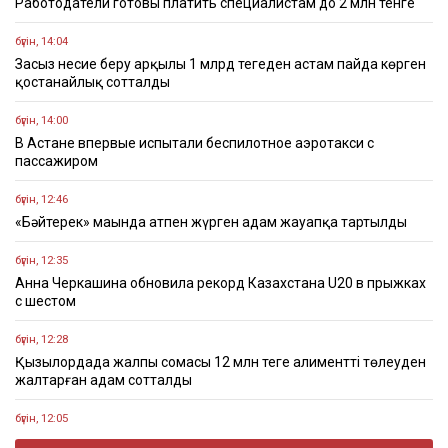
Работодатели готовы платить специалистам до 2 млн тенге
бүгін, 14:04
Заңсыз несие беру арқылы 1 млрд теңгеден астам пайда көрген
қостанайлық сотталды
бүгін, 14:00
В Астане впервые испытали беспилотное аэротакси с
пассажиром
бүгін, 12:46
«Бәйтерек» маңында атпен жүрген адам жауапқа тартылды
бүгін, 12:35
Анна Черкашина обновила рекорд Казахстана U20 в прыжках
с шестом
бүгін, 12:28
Қызылордада жалпы сомасы 12 млн теңге алиментті төлеуден
жалтарған адам сотталды
бүгін, 12:05
На бизнес-форуме обсудили развитие торговли между