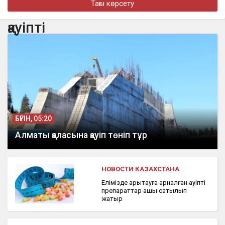
Тағы көрсету
Казахстаном и Узбекистаном
қауіпті
бүгін, 11:56
«Бұрынғы енем менен 25 миллион теңге талап етіп отыр»:
Бишімбаевтің экс-әйелі мәлімдеме жасады
БҮГІН, 05:20
Алматы қаласына қауіп төніп тұр
НОВОСТИ КАЗАХСТАНА
Елімізде арықтауға арналған қауіпті
препараттар ашық сатылып
жатыр