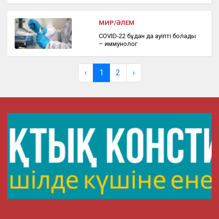
МИР/ӘЛЕМ
COVID-22 бұдан да қауіпті болады
– иммунолог
‹
1
2
›