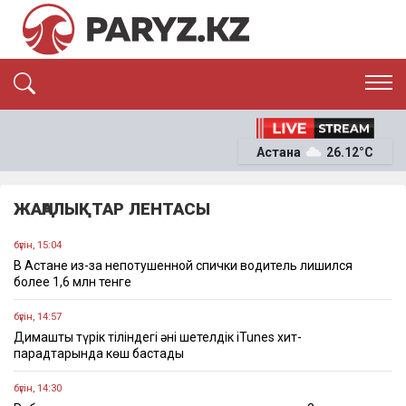
ЭКСКЛЮЗИВ
САЯСАТ
Астана
26.12°C
САЙЛАУ-2026
ЭКОНОМИКА
ҚОҒАМ
ОҚИҒА
ЖАҢАЛЫҚТАР ЛЕНТАСЫ
СҰХБАТ
News
бүгін, 15:04
В Астане из-за непотушенной спички водитель лишился
более 1,6 млн тенге
бүгін, 14:57
Димаштың түрік тіліндегі әні шетелдік iTunes хит-
парадтарында көш бастады
бүгін, 14:30