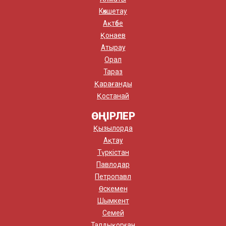
Көкшетау
Ақтөбе
Қонаев
Атырау
Орал
Тараз
Қарағанды
Қостанай
ӨҢІРЛЕР
Қызылорда
Ақтау
Түркістан
Павлодар
Петропавл
Өскемен
Шымкент
Семей
Талдықорған