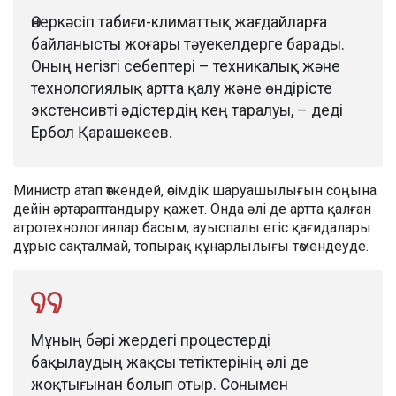
Өнеркәсіп табиғи-климаттық жағдайларға
байланысты жоғары тәуекелдерге барады.
Оның негізгі себептері – техникалық және
технологиялық артта қалу және өндірісте
экстенсивті әдістердің кең таралуы, – деді
Ербол Қарашөкеев.
Министр атап өткендей, өсімдік шаруашылығын соңына
дейін әртараптандыру қажет. Онда әлі де артта қалған
агротехнологиялар басым, ауыспалы егіс қағидалары
дұрыс сақталмай, топырақ құнарлылығы төмендеуде.
Мұның бәрі жердегі процестерді
бақылаудың жақсы тетіктерінің әлі де
жоқтығынан болып отыр. Сонымен