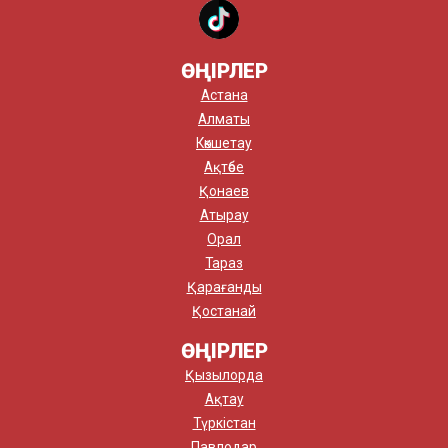
ӨҢІРЛЕР
Астана
Алматы
Көкшетау
Ақтөбе
Қонаев
Атырау
Орал
Тараз
Қарағанды
Қостанай
ӨҢІРЛЕР
Қызылорда
Ақтау
Түркістан
Павлодар