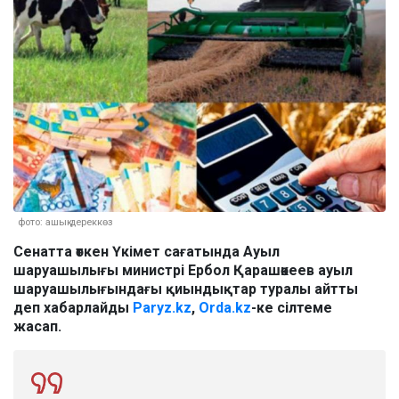
фото: ашық дереккөз
Сенатта өткен Үкімет сағатында Ауыл
шаруашылығы министрі Ербол Қарашөкеев ауыл
шаруашылығындағы қиындықтар туралы айтты
деп хабарлайды
Paryz.kz
,
Orda.kz
-ке сілтеме
жасап.