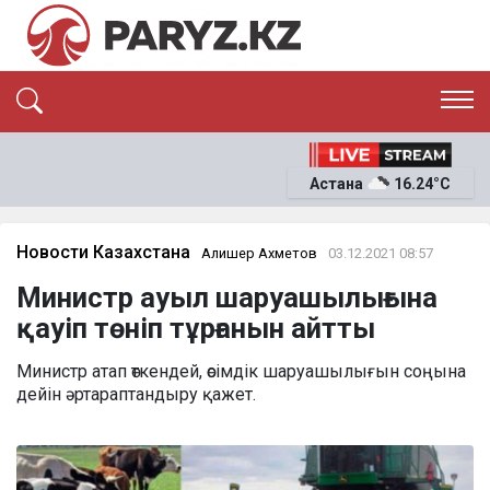
ЭКСКЛЮЗИВ
САЯСАТ
Астана
16.24°C
САЙЛАУ-2026
ЭКОНОМИКА
ҚОҒАМ
ОҚИҒА
Новости Казахстана
Алишер Ахметов
03.12.2021 08:57
СҰХБАТ
Министр ауыл шаруашылығына
News
қауіп төніп тұрғанын айтты
Министр атап өткендей, өсімдік шаруашылығын соңына
дейін әртараптандыру қажет.