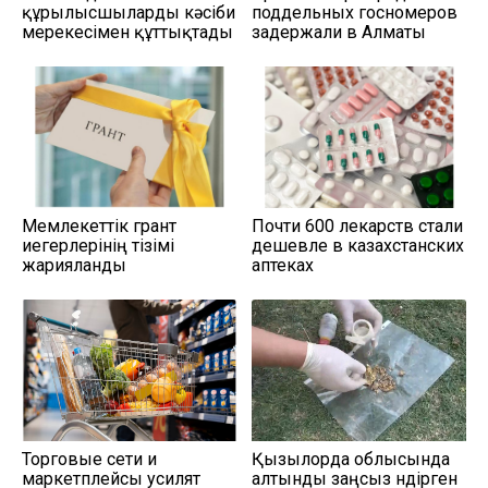
құрылысшыларды кәсіби
поддельных госномеров
мерекесімен құттықтады
задержали в Алматы
Мемлекеттік грант
Почти 600 лекарств стали
иегерлерінің тізімі
дешевле в казахстанских
жарияланды
аптеках
Торговые сети и
Қызылорда облысында
маркетплейсы усилят
алтынды заңсыз өндірген