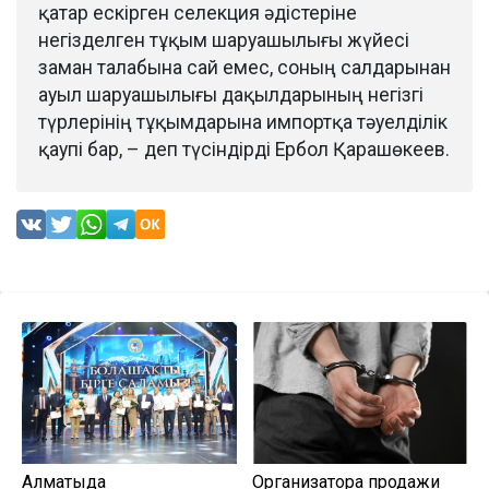
қатар ескірген селекция әдістеріне
негізделген тұқым шаруашылығы жүйесі
заман талабына сай емес, соның салдарынан
ауыл шаруашылығы дақылдарының негізгі
түрлерінің тұқымдарына импортқа тәуелділік
қаупі бар, – деп түсіндірді Ербол Қарашөкеев.
Алматыда
Организатора продажи