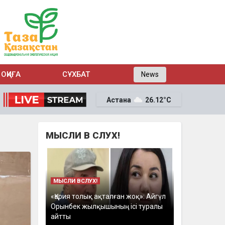
ОҚИҒА
СҰХБАТ
News
Астана
26.12°C
МЫСЛИ В СЛУХ!
МЫСЛИ ВСЛУХ!
«Қария толық ақталған жоқ»: Айгүл
Орынбек жылқышының ісі туралы
айтты