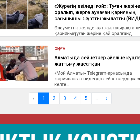
«Жүрегің езіледі ғой»: Туған жеріне
оралып, жерге аунаған қарияның
сағынышы жұртты жылатты (ВИД
Әлеуметтік желіде көп жыл жырақта ж
қарияның туған жеріне қай оралғанд...
ОҚИҒА
Алматыда зейнеткер әйеліне күшт
жаттығу жасатқан
«Мой Алматы» Telegram-арнасында
жарияланған видеода зейнеткердің жа
келге...
‹
1
2
3
4
5
...
›