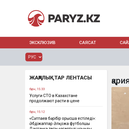
ЭКСКЛЮЗИВ
САЯСАТ
САЙ
ЖАҢАЛЫҚТАР ЛЕНТАСЫ
қари
бүгін, 15:33
Услуги СТО в Казахстане
продолжают расти в цене
бүгін, 15:12
«Сәтпаев бәрібір орысша естіледі»:
Әбдіжаппар Әлқожа футболшы
Дастанға тегін өзгертуді ұсынды