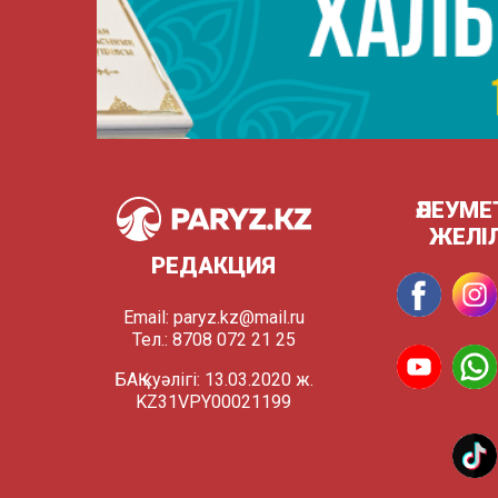
ӘЛЕУМЕ
ЖЕЛІ
РЕДАКЦИЯ
Email:
paryz.kz@mail.ru
Тел.: 8708 072 21 25
БАҚ куәлігі: 13.03.2020 ж.
KZ31VPY00021199