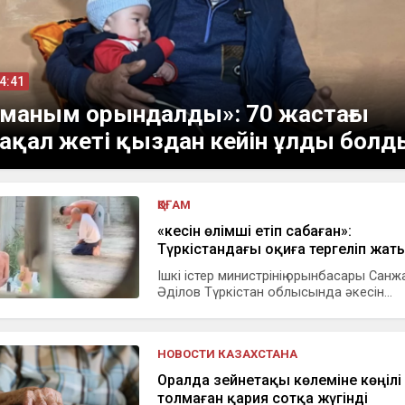
14:41
маным орындалды»: 70 жастағы
ақал жеті қыздан кейін ұлды болд
ҚОҒАМ
«Әкесін өлімші етіп сабаған»:
Түркістандағы оқиға тергеліп жат
Ішкі істер министрінің орынбасары Санж
Әділов Түркістан облысында әкесін...
НОВОСТИ КАЗАХСТАНА
Оралда зейнетақы көлеміне көңілі
толмаған қария сотқа жүгінді