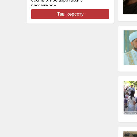
беспилотное аэротакси с
пассажиром
Тағы көрсету
бүгін, 12:46
«Бәйтерек» маңында атпен жүрген
адам жауапқа тартылды
бүгін, 12:35
Анна Черкашина обновила рекорд
Казахстана U20 в прыжках с шестом
бүгін, 12:28
Қызылордада жалпы сомасы 12 млн
теңге алиментті төлеуден жалтарған
адам сотталды