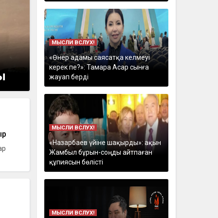
МЫСЛИ ВСЛУХ!
«Өнер адамы саясатқа келмеуі
керек пе?»: Тамара Асар сынға
ы
жауап берді
МЫСЛИ ВСЛУХ!
ыр
«Назарбаев үйіне шақырды»: ақын
ар
Жамбыл бұрын-соңды айтпаған
құпиясын бөлісті
МЫСЛИ ВСЛУХ!