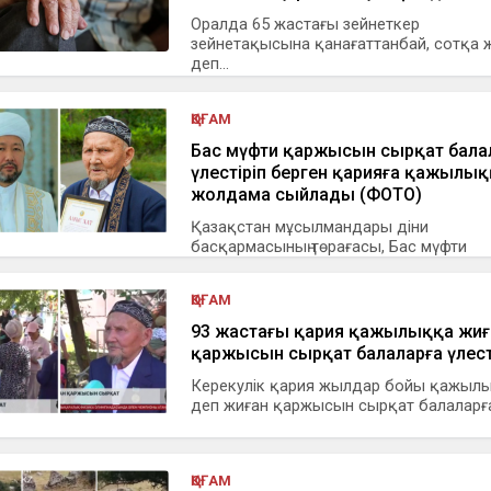
Оралда 65 жастағы зейнеткер
зейнетақысына қанағаттанбай, сотқа жү
деп...
ҚОҒАМ
Бас мүфти қаржысын сырқат бала
үлестіріп берген қарияға қажылық
жолдама сыйлады (ФОТО)
Қазақстан мұсылмандары діни
басқармасының төрағасы, Бас мүфти
Наурызбай қаж...
ҚОҒАМ
93 жастағы қария қажылыққа жиғ
қаржысын сырқат балаларға үлест
Керекулік қария жылдар бойы қажыл
деп жиған қаржысын сырқат балаларға 
ҚОҒАМ