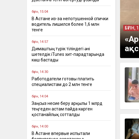
бүгін, 15:04
В Астане из-за непотушенной спички
водитель лишился более 1,6 млн
БҮГІН, 
тенге
«Ар
бүгін, 14:57
ақс
Димаштың түрік тіліндегі әні
шетелдік iTunes хит-парадтарында
көш бастады
бүгін, 14:30
Работодатели готовы платить
специалистам до 2 млн тенге
бүгін, 14:04
Заңсыз несие беру арқылы 1 млрд
теңгеден астам пайда көрген
қостанайлық сотталды
бүгін, 14:00
В Астане впервые испытали