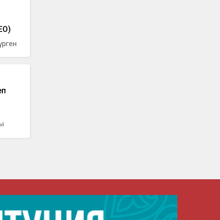
ЕО)
үрген
еп
сы