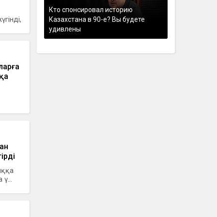
Кто спонсировал историю
гінді,
Казахстана в 90-е? Вы будете
удивлены
ларға
қа
ан
ірді
ыққа
ү...