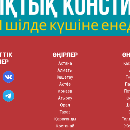
ТТІК
ӨҢІРЛЕР
ӨҢ
ЛЕР
Астана
Қы
Алматы
Көкшетау
Тү
Ақтөбе
Па
Қонаев
Пе
Атырау
Ө
Орал
Ш
Тараз
Қарағанды
Тал
Қостанай
Же