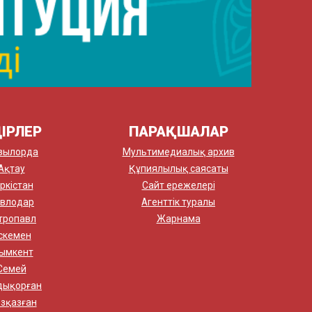
ІРЛЕР
ПАРАҚШАЛАР
зылорда
Мультимедиалық архив
Ақтау
Құпиялылық саясаты
ркістан
Сайт ережелері
влодар
Агенттік туралы
тропавл
Жарнама
скемен
ымкент
Семей
дықорған
зқазған