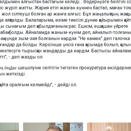
 алдымен алғыстан бастағым келеді… Өздеріңізге белгілі с
с жүріп жатты. Жария етіп жазған күннен бастап, маған тіл
жол сілтеуші болған әр жанға алғыс. Бұл жаңалықтың жақс
де аяқталды. Балаларыма, өзіме тиесілі дүние қайырымен қай
ды сынағым деп қабылдағаным рас. Ешкім, ешқашан үйрете
сабақ болды. Айналамда жаным-күнім деп, айналып-толған
ақ күнде зым-зия болғанын көрдім. "Не көмек" деп галочка
ағандар да болды. Керісінше үнсіз ғана қасымда болып, қолы
өмектесуге тырысқан жандарды да көрдім. Бастысы айнала
ті", - деп жазды ол.
ің оңды шешілуіне септігін тигізген прокуратура өкілдеріне
н жеткізді.
 қайта оралғым келмейді", - дейді ол.