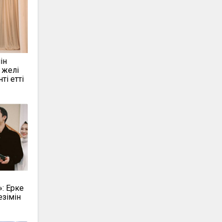
ін
 желі
ті етті
»: Ерке
езімін