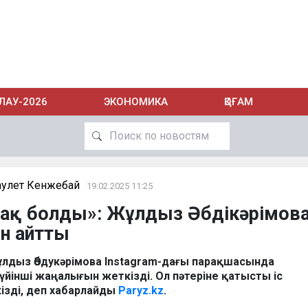
ЛАУ-2026
ЭКОНОМИКА
ҚОҒАМ
аулет Кенжебай
19.02.2025 11:25
абақ болды»: Жұлдыз Әбдікәрімов
ін айтты
Жұлдыз Әбдукәрімова Instagram-дағы парақшасында
йінші жаңалығын жеткізді. Ол пәтеріне қатысты іс
ізді, деп хабарлайды
Paryz.kz
.