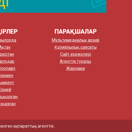
ІРЛЕР
ПАРАҚШАЛАР
зылорда
Мультимедиалық архив
Ақтау
Құпиялылық саясаты
ркістан
Сайт ережелері
влодар
Агенттік туралы
тропавл
Жарнама
скемен
ымкент
Семей
дықорған
зқазған
елген ақпараттық агенттік.