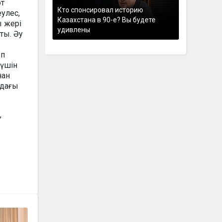
от
Кто спонсировал историю
еулес,
Казахстана в 90-е? Вы будете
ы жері
удивлены
тты. Әу
ып
 үшін
нан
мдағы
,