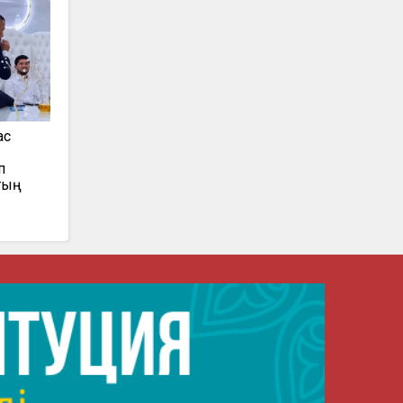
ас
п
тың