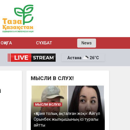
ОҚИҒА
СҰХБАТ
News
Астана
26°C
МЫСЛИ В СЛУХ!
а
МЫСЛИ ВСЛУХ!
«Қария толық ақталған жоқ»: Айгүл
Орынбек жылқышының ісі туралы
айтты