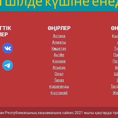
ТТІК
ӨҢІРЛЕР
ӨҢ
ЛЕР
Астана
Қы
Алматы
Көкшетау
Тү
Ақтөбе
Па
Қонаев
Пе
Атырау
Ө
Орал
Ш
Тараз
Қарағанды
Тал
Қостанай
Же
қстан Республикасының заңнамасына сәйкес 2021 жылы қаңтарда тірк