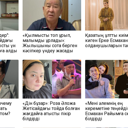
дер":
«Қылмыстық топ құрып,
Қазақтың ұлттық киім
ойдағы
малымды ұрлады»:
киген Ерке Есмахан
ысты үн
Жылқышыны сотқа берген
қолданушыларын тән
ынға алды
кәсіпкер үндеу жасады
очему
«Дін бұзар»: Роза Әлқожа
«Мені әлемнің ең
тать
Жетісайдағы тойда болған
кереметіне теңейді
атом?
жағдайға қатысты пікір
Есмахан Райымға с
білдірді
білдірді