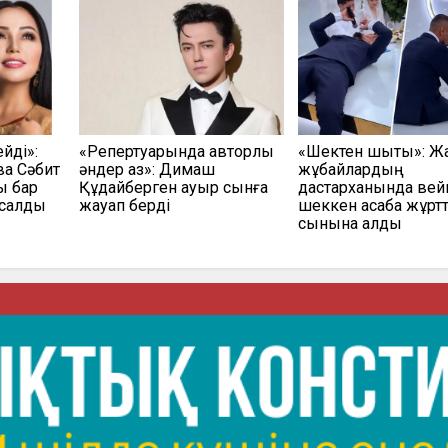
йді»:
«Репертуарында авторлық
«Шектен шықты»: Ж
а Сәбит
әндер аз»: Димаш
жұбайлардың
ы бар
Құдайберген ауыр сынға
дастарханында вей
салды
жауап берді
шеккен асаба жұрт
сынына қалды