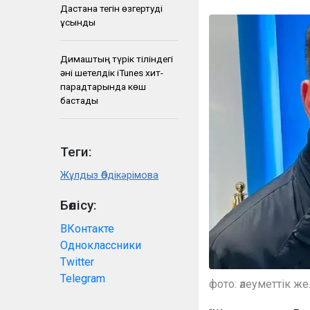
Дастанға тегін өзгертуді
ұсынды
Димаштың түрік тіліндегі
әні шетелдік iTunes хит-
парадтарында көш
бастады
Теги:
Жұлдыз Әбдікәрімова
Бөлісу:
ВКонтакте
Одноклассники
Twitter
Telegram
фото: әлеуметтік ж