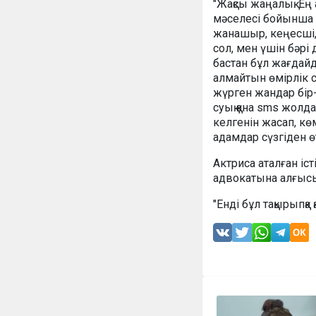
"Жақсы жаңалық. Ең
мәселесі бойынша і
жанашыр, кеңесші, 
сол, мен үшін бәрі 
бастан бұл жағдай
алмайтын өмірлік 
жүрген жандар бір-
суық қана sms жолд
келгенін жасап, к
адамдар сүзгіден өт
Актриса аталған іст
адвокатына алғысы
"Енді бұл тақырыпқа