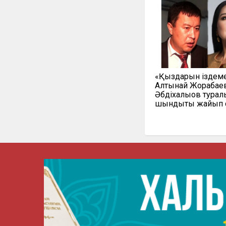
«Қыздарын іздеме
Алтынай Жорабаев
Әбдіхалықов турал
шындықты жайып 