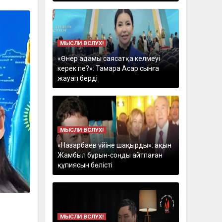
МЫСЛИ ВСЛУХ!
«Өнер адамы саясатқа келмеуі
керек пе?»: Тамара Асар сынға
жауап берді
МЫСЛИ ВСЛУХ!
«Назарбаев үйіне шақырды»: ақын
Жамбыл бұрын-соңды айтпаған
құпиясын бөлісті
МЫСЛИ ВСЛУХ!