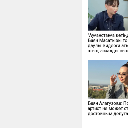
"Ауғанстанға кетің
Баян Мақсатқызы т
даулы видеоға қат
қатып, ақсақалды с
Баян Алагузова: П
артист не может с
достойным депут