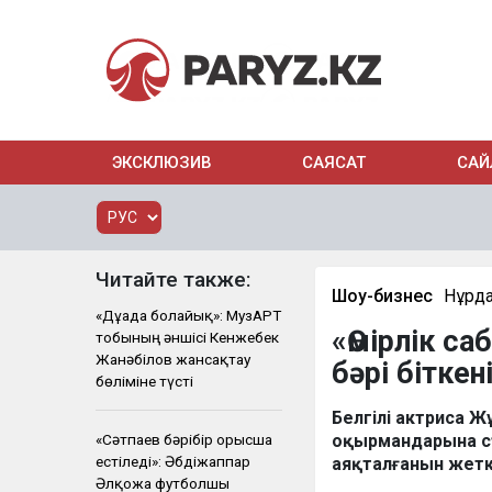
ЭКСКЛЮЗИВ
САЯСАТ
САЙ
Читайте также:
Шоу-бизнес
Нұрд
«Дұғада болайық»: МузАРТ
«Өмірлік с
тобының әншісі Кенжебек
Жанәбілов жансақтау
бәрі біткен
бөліміне түсті
Белгілі актриса 
«Сәтпаев бәрібір орысша
оқырмандарына сү
естіледі»: Әбдіжаппар
аяқталғанын жетк
Әлқожа футболшы