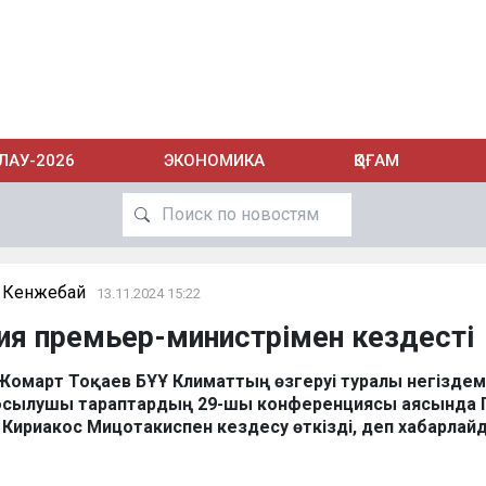
ЛАУ-2026
ЭКОНОМИКА
ҚОҒАМ
 Кенжебай
13.11.2024 15:22
кия премьер-министрімен кездесті
Жомарт Тоқаев БҰҰ Климаттың өзгеруі туралы негіздем
осылушы тараптардың 29-шы конференциясы аясында 
 Кириакос Мицотакиспен кездесу өткізді, деп хабарлай