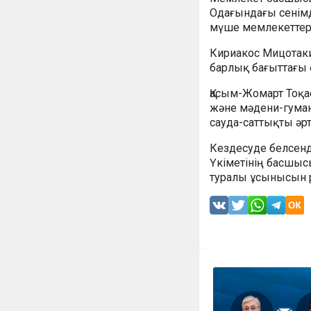
Одағындағы сенімді
мүше мемлекеттер а
Кириакос Мицотаки
барлық бағыттағы 
Қасым-Жомарт Тоқа
және мәдени-гуман
сауда-саттықты ә
Кездесуде белсенд
Үкіметінің басшыс
туралы ұсынысын 