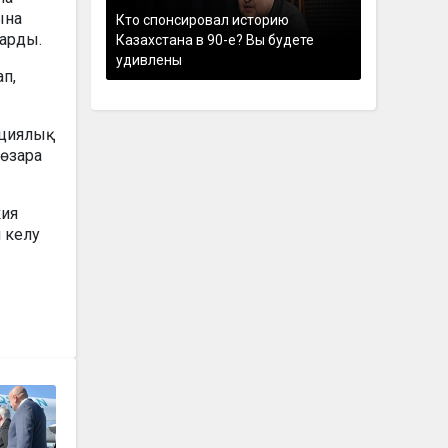
ына
Кто спонсировал историю
дарды.
Казахстана в 90-е? Вы будете
удивлены
п,
ициялық
 өзара
кия
 келу