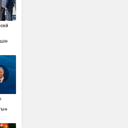
есей
шін
ы
тын