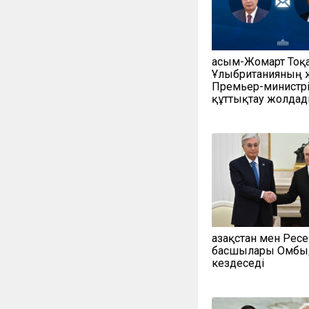
Қасым-Жомарт Тоқ
Ұлыбританияның 
Премьер-министр
құттықтау жолда
Қазақстан мен Рес
басшылары Омбы
кездеседі