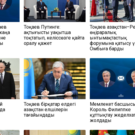
аев
Тоқаев Путинге:
Тоқаев Қазақстан–Р
жаңа
Қақтығысты уақытша
өңіраралық
іне
тоқтатып, келіссөзге қайта
ынтымақтастық
ды
оралу қажет
форумына қатысу ү
Омбыға барды
ей
Тоқаев бірқатар елдегі
Мемлекет басшыс
да
Қазақстан елшілерін
Король Филиппке
тағайындады
құттықтау жеделха
жолдады