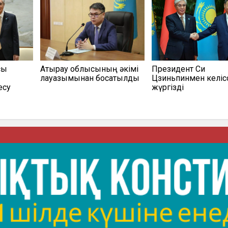
сы
Атырау облысының әкімі
Президент Си
лауазымынан босатылды
Цзиньпинмен келіс
есу
жүргізді