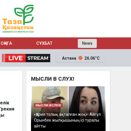
ОҚИҒА
СҰХБАТ
News
Астана
26.06°C
МЫСЛИ В СЛУХ!
елік
МЫСЛИ ВСЛУХ!
Грекия
«Қария толық ақталған жоқ»: Айгүл
ды
Орынбек жылқышының ісі туралы
айтты