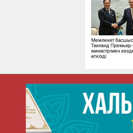
Мемлекет басшы
Таиланд Премьер-
министрімен кезд
өткізді