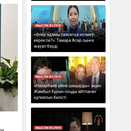
МЫСЛИ ВСЛУХ!
«Өнер адамы саясатқа келмеуі
керек пе?»: Тамара Асар сынға
жауап берді
МЫСЛИ ВСЛУХ!
«Назарбаев үйіне шақырды»: ақын
Жамбыл бұрын-соңды айтпаған
құпиясын бөлісті
МЫСЛИ ВСЛУХ!
па