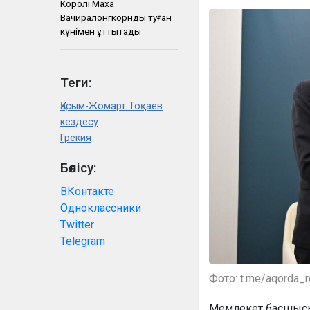
Королі Маха
Вачиралонгкорнды туған
күнімен құттықтады
Теги:
Қасым-Жомарт Тоқаев
кездесу
Грекия
Бөлісу:
ВКонтакте
Одноклассники
Twitter
Telegram
Фото: t.me/aqorda_
Мемлекет басшысы 