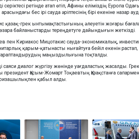
 серіктесі ретінде атап өтіп, Афины еліміздің Еуропа Одағ
расындағы бес ірі сауда әріптесінің бірі екеніне назар ау
с қазақ-грек ынтымақтастығының әлеуетін жоғары бағала
өзара байланыстарды тереңдетуге дайындығын жеткізді.
ев пен Кириакос Мицотакис сауда-экономикалық, инвест
итарлық қарым-қатынасты нығайтуға бейіл екенін растап,
ртараптандырудың маңыздылығына тоқталды.
і саяси диалог жүргізу жөнінде уағдаластық жасалды. Гре
ы президент Қасым-Жомарт Тоқаевтың Қазақстанға сапармен
ризашылықпен қабыл алды.