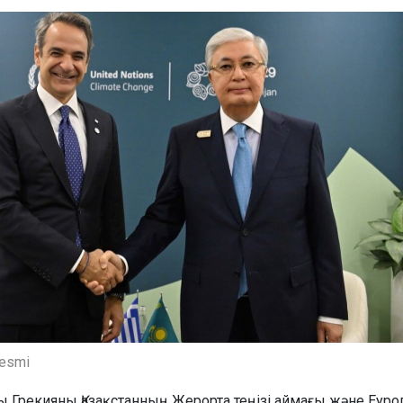
resmi
Грекияны Қазақстанның Жерорта теңізі аймағы және Еуро