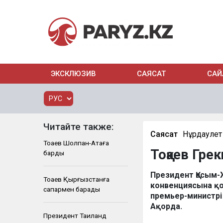
ЭКСКЛЮЗИВ
САЯСАТ
САЙ
Читайте также:
Саясат
Нұрдаулет
Тоқаев Шолпан-Атаға
Тоқаев Гре
барды
Президент Қасым-
Тоқаев Қырғызстанға
конвенциясына қ
сапармен барады
премьер-министрі
Ақорда.
Президент Таиланд