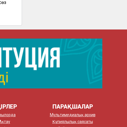
сөз
ІРЛЕР
ПАРАҚШАЛАР
зылорда
Мультимедиалық архив
Ақтау
Құпиялылық саясаты