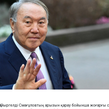
ы Қайыргелді Смағұловтың арызын қарау бойынша жоғарғы с