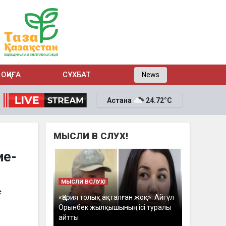
ОҚИҒА
СҰХБАТ
News
Астана
24.72°C
МЫСЛИ В СЛУХ!
ие-
МЫСЛИ ВСЛУХ!
с
«Қария толық ақталған жоқ»: Айгүл
Орынбек жылқышының ісі туралы
айтты