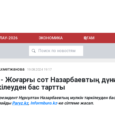
ЛАУ-2026
ЭКОНОМИКА
ҚОҒАМ
Ахметжанова
19.08.2024 19:17
» - Жоғарғы сот Назарбаевтың дүн
кілеуден бас тартты
резидент Нұрсұлтан Назарбаевтың мүлкін тәркілеуден ба
рлайды
Paryz.kz
,
Informburo.kz
-ке сілтеме жасап.