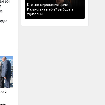
н әрі
Кто спонсировал историю
л
Казахстана в 90-е? Вы будете
на
удивлены
орда
есей
шін