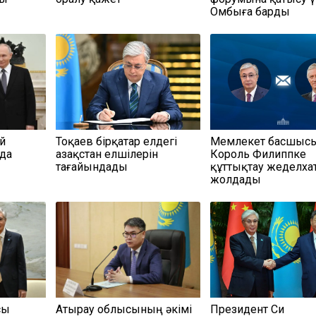
Омбыға барды
ей
Тоқаев бірқатар елдегі
Мемлекет басшыс
да
Қазақстан елшілерін
Король Филиппке
тағайындады
құттықтау жеделха
жолдады
сы
Атырау облысының әкімі
Президент Си