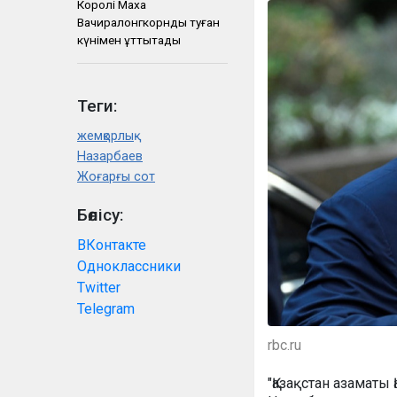
Королі Маха
Вачиралонгкорнды туған
күнімен құттықтады
Теги:
жемқорлық
Назарбаев
Жоғарғы сот
Бөлісу:
ВКонтакте
Одноклассники
Twitter
Telegram
rbc.ru
"Қазақстан азамат