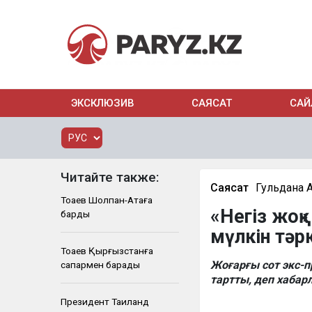
ЭКСКЛЮЗИВ
САЯСАТ
САЙ
Читайте также:
Саясат
Гульдана 
Тоқаев Шолпан-Атаға
«Негіз жоқ
барды
мүлкін тәр
Тоқаев Қырғызстанға
Жоғарғы сот экс-п
сапармен барады
тартты, деп хаба
Президент Таиланд