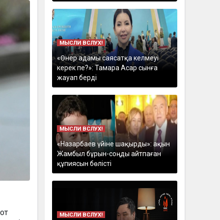
МЫСЛИ ВСЛУХ!
«Өнер адамы саясатқа келмеуі
керек пе?»: Тамара Асар сынға
жауап берді
МЫСЛИ ВСЛУХ!
«Назарбаев үйіне шақырды»: ақын
Жамбыл бұрын-соңды айтпаған
құпиясын бөлісті
от
МЫСЛИ ВСЛУХ!