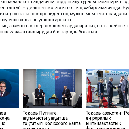
ін мемлекет пайдасына өндіріп алу туралы талаптарын ода
деп тапты", – делінген жоғарғы соттың хабарламасында. Бұ
овтың соттағы экс-президенттің мүлкін мемлекет пайдасы
кізу үшін жасаған үшінші әрекеті.
ның азаматтық істер жөніндегі ауданаралық соты, кейін ел
інішін қанағаттандырудан бас тартқан болатын.
аев
Тоқаев Путинге:
Тоқаев Қазақстан–Р
жаңа
Қақтығысты уақытша
өңіраралық
іне
тоқтатып, келіссөзге қайта
ынтымақтастық
ды
оралу қажет
форумына қатысу ү