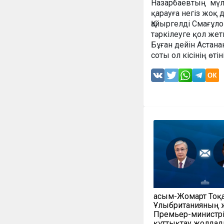
Назарбаевтың мүлк
қарауға негіз жоқ 
Қайыргелді Смағұл
тәркілеуге қол жет
Бұған дейін Астана
соты ол кісінің өт
Қасым-Жомарт Тоқ
Ұлыбританияның 
Премьер-министр
құттықтау жолда