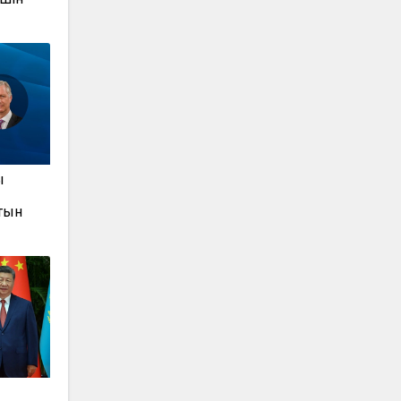
ы
тын