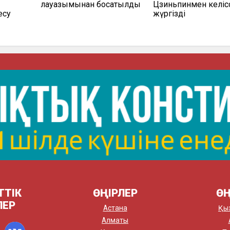
лауазымынан босатылды
Цзиньпинмен келіс
есу
жүргізді
ТТІК
ӨҢІРЛЕР
ӨҢ
ЛЕР
Астана
Қы
Алматы