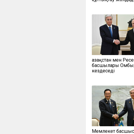
Қазақстан мен Рес
басшылары Омбы
кездеседі
Мемлекет басшы