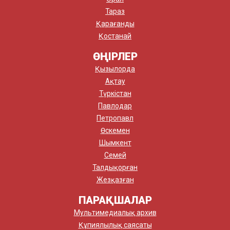
Тараз
Қарағанды
Қостанай
ӨҢІРЛЕР
Қызылорда
Ақтау
Түркістан
Павлодар
Петропавл
Өскемен
Шымкент
Семей
Талдықорған
Жезқазған
ПАРАҚШАЛАР
Мультимедиалық архив
Құпиялылық саясаты