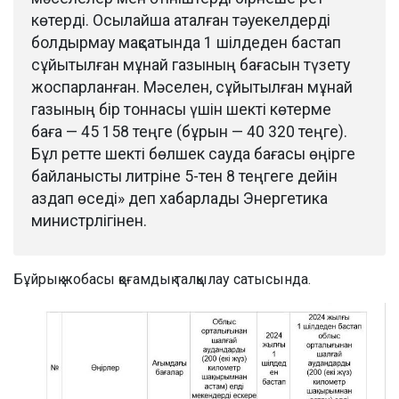
көтерді. Осылайша аталған тәуекелдерді
болдырмау мақсатында 1 шілдеден бастап
сұйытылған мұнай газының бағасын түзету
жоспарланған. Мәселен, сұйытылған мұнай
газының бір тоннасы үшін шекті көтерме
баға — 45 158 теңге (бұрын — 40 320 теңге).
Бұл ретте шекті бөлшек сауда бағасы өңірге
байланысты литріне 5-тен 8 теңгеге дейін
аздап өседі» деп хабарлады Энергетика
министрлігінен.
Бұйрық жобасы қоғамдық талқылау сатысында.