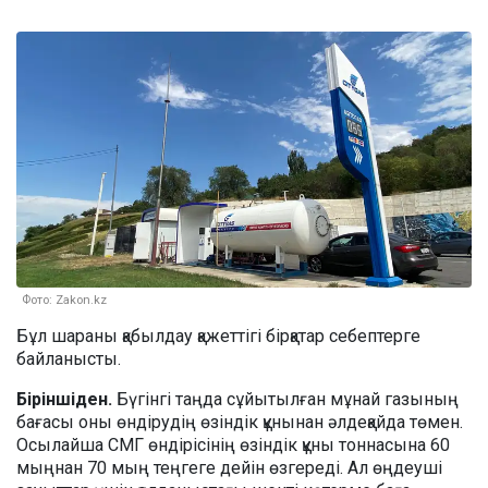
Фото: Zakon.kz
Бұл шараны қабылдау қажеттігі бірқатар себептерге
байланысты.
Біріншіден.
Бүгінгі таңда сұйытылған мұнай газының
бағасы оны өндірудің өзіндік құнынан әлдеқайда төмен.
Осылайша СМГ өндірісінің өзіндік құны тоннасына 60
мыңнан 70 мың теңгеге дейін өзгереді. Ал өңдеуші