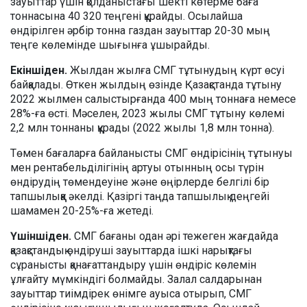
зауыттар үшін қолданыстағы шекті көтерме баға
тоннасына 40 320 теңгені құрайды. Осылайша
өндірілген әрбір тонна газдан зауыттар 20-30 мың
теңге көлемінде шығынға ұшырайды.
Екіншіден.
Жылдан жылға СМГ тұтынудың күрт өсуі
байқалады. Өткен жылдың өзінде Қазақстанда тұтыну
2022 жылмен салыстырғанда 400 мың тоннаға немесе
28%-ға өсті. Мәселен, 2023 жылы СМГ тұтыну көлемі
2,2 млн тоннаны құрады (2022 жылы 1,8 млн тонна).
Төмен бағаларға байланысты СМГ өндірісінің тұтынуы
мен рентабельділігінің артуы отынның осы түрін
өндірудің төмендеуіне және өңірлерде белгілі бір
тапшылыққа әкелді. Қазіргі таңда тапшылық деңгейі
шамамен 20-25%-ға жетеді.
Үшіншіден.
СМГ бағаны одан әрі тежеген жағдайда
қазақстандық өндіруші зауыттарда ішкі нарықтағы
сұранысты қанағаттандыру үшін өндіріс көлемін
ұлғайту мүмкіндігі болмайды. Залал салдарынан
зауыттар тиімдірек өнімге ауыса отырып, СМГ