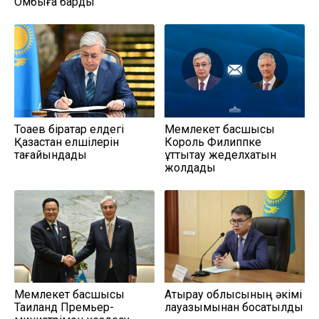
Омбыға барды
Тоқаев бірқатар елдегі
Мемлекет басшысы
Қазақстан елшілерін
Король Филиппке
тағайындады
құттықтау жеделхатын
жолдады
Мемлекет басшысы
Атырау облысының әкімі
Таиланд Премьер-
лауазымынан босатылды