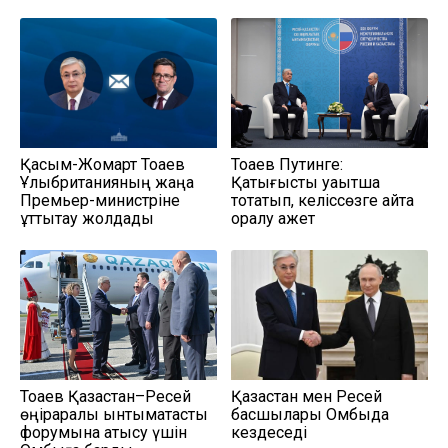
Қасым-Жомарт Тоқаев
Тоқаев Путинге:
Ұлыбританияның жаңа
Қақтығысты уақытша
Премьер-министріне
тоқтатып, келіссөзге қайта
құттықтау жолдады
оралу қажет
Тоқаев Қазақстан–Ресей
Қазақстан мен Ресей
өңіраралық ынтымақтастық
басшылары Омбыда
форумына қатысу үшін
кездеседі