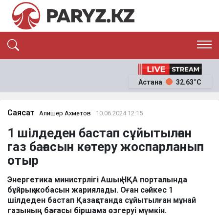
ЭКСКЛЮЗИВ
САЯСАТ
Астана
32.63°C
САЙЛАУ-2026
ЭКОНОМИКА
ҚОҒАМ
ОҚИҒА
Саясат
Алишер Ахметов
10.06.2024 12:15
СҰХБАТ
1 шілдеден бастап сұйытылған
News
газ бағасын көтеру жоспарланып
отыр
Энергетика министрлігі Ашық НҚА порталында
бұйрық жобасын жариялады. Оған сәйкес 1
шілдеден бастап Қазақстанда сұйытылған мұнай
газының бағасы біршама өзгеруі мүмкін.