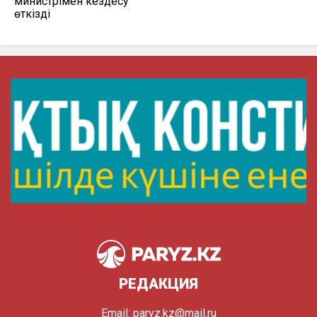
министрімен кездесу
өткізді
РЕДАКЦИЯ
Email:
paryz.kz@mail.ru