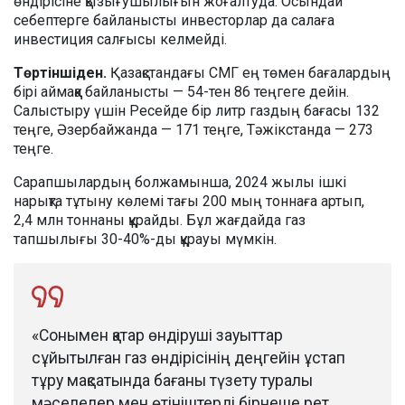
өндірісіне қызығушылығын жоғалтуда. Осындай
себептерге байланысты инвесторлар да салаға
инвестиция салғысы келмейді.
Төртіншіден.
Қазақстандағы СМГ ең төмен бағалардың
бірі аймаққа байланысты — 54-тен 86 теңгеге дейін.
Салыстыру үшін Ресейде бір литр газдың бағасы 132
теңге, Әзербайжанда — 171 теңге, Тәжікстанда — 273
теңге.
Сарапшылардың болжамынша, 2024 жылы ішкі
нарықта тұтыну көлемі тағы 200 мың тоннаға артып,
2,4 млн тоннаны құрайды. Бұл жағдайда газ
тапшылығы 30-40%-ды құрауы мүмкін.
«Сонымен қатар өндіруші зауыттар
сұйытылған газ өндірісінің деңгейін ұстап
тұру мақсатында бағаны түзету туралы
мәселелер мен өтініштерді бірнеше рет