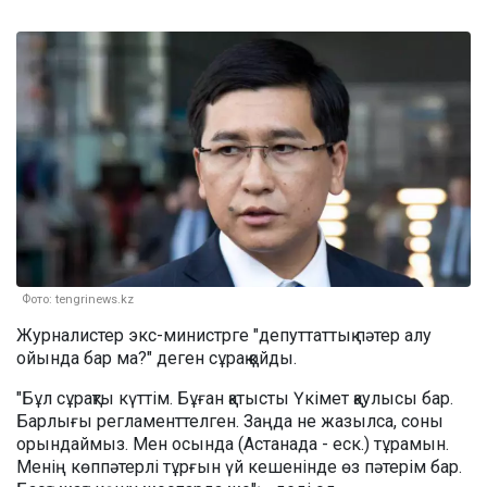
Фото: tengrinews.kz
Журналистер экс-министрге "депуттаттық пәтер алу
ойында бар ма?" деген сұрақ қойды.
"Бұл сұрақты күттім. Бұған қатысты Үкімет қаулысы бар.
Барлығы регламенттелген. Заңда не жазылса, соны
орындаймыз. Мен осында (Астанада - еск.) тұрамын.
Менің көппәтерлі тұрғын үй кешенінде өз пәтерім бар.