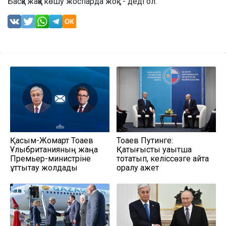
Басқа жаққа көшу жоспарда жоқ", - деді ол.
Қасым-Жомарт Тоқаев
Тоқаев Путинге:
Ұлыбританияның жаңа
Қақтығысты уақытша
Премьер-министріне
тоқтатып, келіссөзге қайта
құттықтау жолдады
оралу қажет