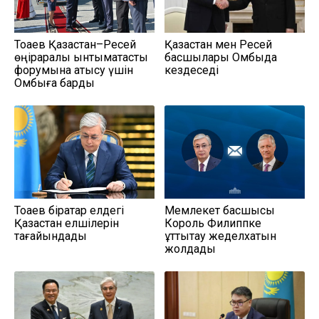
Тоқаев Қазақстан–Ресей
Қазақстан мен Ресей
өңіраралық ынтымақтастық
басшылары Омбыда
форумына қатысу үшін
кездеседі
Омбыға барды
Тоқаев бірқатар елдегі
Мемлекет басшысы
Қазақстан елшілерін
Король Филиппке
тағайындады
құттықтау жеделхатын
жолдады