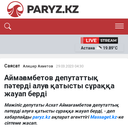
ЭКСКЛЮЗИВ
САЯСАТ
Астана
19.89°C
САЙЛАУ-2026
ЭКОНОМИКА
ҚОҒАМ
ОҚИҒА
Саясат
Алишер Ахметов
29.03.2023 04:30
СҰХБАТ
Аймағамбетов депутаттық
News
пәтерді алуға қатысты сұраққа
жауап берді
Мәжіліс депутаты Асхат Аймағамбетов депутаттық
пәтерді алуға қатысты сұраққа жауап берді, - деп
хабарлайды
paryz.kz
ақпарат агенттігі
Massaget.kz
-ке
сілтеме жасап.