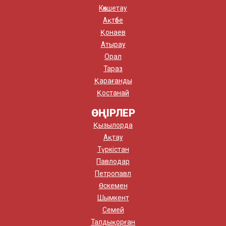
Көкшетау
Ақтөбе
Қонаев
Атырау
Орал
Тараз
Қарағанды
Қостанай
ӨҢІРЛЕР
Қызылорда
Ақтау
Түркістан
Павлодар
Петропавл
Өскемен
Шымкент
Семей
Талдықорған