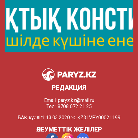
РЕДАКЦИЯ
Email:
paryz.kz@mail.ru
Тел.: 8708 072 21 25
БАҚ куәлігі: 13.03.2020 ж. KZ31VPY00021199
ӘЛЕУМЕТТІК ЖЕЛІЛЕР