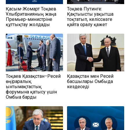
Қасым-Жомарт Тоқаев
Тоқаев Путинге:
Ұлыбританияның жаңа
Қақтығысты уақытша
Премьер-министріне
тоқтатып, келіссөзге
құттықтау жолдады
қайта оралу қажет
Тоқаев Қазақстан–Ресей
Қазақстан мен Ресей
өңіраралық
басшылары Омбыда
ынтымақтастық
кездеседі
форумына қатысу үшін
Омбыға барды