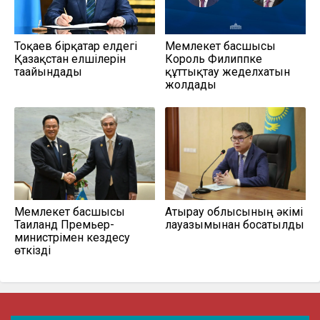
Тоқаев бірқатар елдегі
Мемлекет басшысы
Қазақстан елшілерін
Король Филиппке
тағайындады
құттықтау жеделхатын
жолдады
Мемлекет басшысы
Атырау облысының әкімі
Таиланд Премьер-
лауазымынан босатылды
министрімен кездесу
өткізді