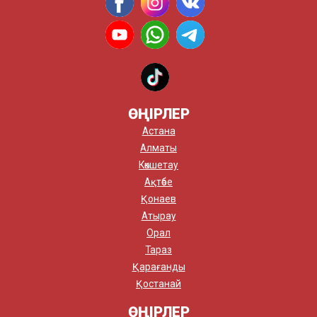
ӨҢІРЛЕР
Астана
Алматы
Көкшетау
Ақтөбе
Қонаев
Атырау
Орал
Тараз
Қарағанды
Қостанай
ӨҢІРЛЕР