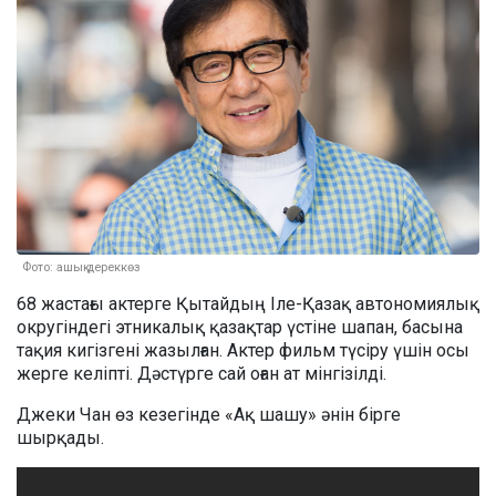
Фото: ашық дереккөз
68 жастағы актерге Қытайдың Іле-Қазақ автономиялық
округіндегі этникалық қазақтар үстіне шапан, басына
тақия кигізгені жазылған. Актер фильм түсіру үшін осы
жерге келіпті. Дәстүрге сай оған ат мінгізілді.
Джеки Чан өз кезегінде «Ақ шашу» әнін бірге
шырқады.