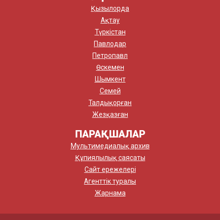
Қызылорда
Ақтау
Түркістан
Павлодар
Петропавл
Өскемен
Шымкент
Семей
Талдықорған
Жезқазған
ПАРАҚШАЛАР
Мультимедиалық архив
Құпиялылық саясаты
Сайт ережелері
Агенттік туралы
Жарнама