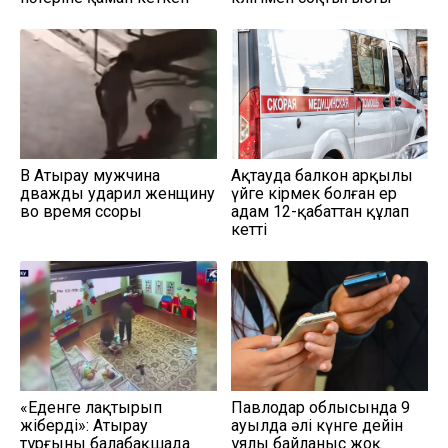
В Атырау мужчина
Ақтауда балкон арқылы
дважды ударил женщину
үйге кірмек болған ер
во время ссоры
адам 12-қабаттан құлап
кетті
«Еденге лақтырып
Павлодар облысында 9
жіберді»: Атырау
ауылда әлі күнге дейін
тұрғыны балабақшада
ұялы байланыс жоқ