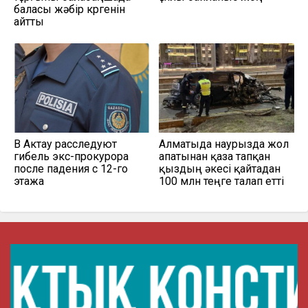
баласы жәбір көргенін
айтты
В Актау расследуют
Алматыда наурызда жол
гибель экс-прокурора
апатынан қаза тапқан
после падения с 12-го
қыздың әкесі қайтадан
этажа
100 млн теңге талап етті