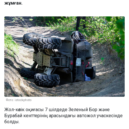
жұмған.
Фото: istockphoto
Жол-көлік оқиғасы 7 шілдеде Зеленый Бор және
Бурабай кенттерінің арасындағы автожол учаскесінде
болды.