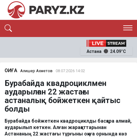
ЭКСКЛЮЗИВ
САЯСАТ
Астана
24.09°C
САЙЛАУ-2026
ЭКОНОМИКА
ҚОҒАМ
ОҚИҒА
ОҚИҒА
Алишер Ахметов
08.07.2026 14:02
СҰХБАТ
Бурабайда квадроциклмен
News
аударылған 22 жастағы
астаналық бойжеткен қайтыс
болды
Бурабайда бойжеткен квадроциклды басқара алмай,
аударылып кеткен. Алған жарақаттарынан
Астананың 22 жастағы тұрғыны оқиға орнында көз