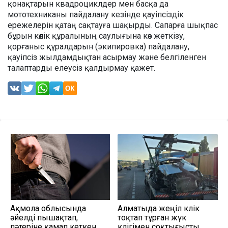
қонақтарын квадроциклдер мен басқа да
мототехниканы пайдалану кезінде қауіпсіздік
ережелерін қатаң сақтауға шақырды. Сапарға шықпас
бұрын көлік құралының саулығына көз жеткізу,
қорғаныс құралдарын (экипировка) пайдалану,
қауіпсіз жылдамдықтан асырмау және белгіленген
талаптарды елеусіз қалдырмау қажет.
Ақмола облысында
Алматыда жеңіл көлік
әйелді пышақтап,
тоқтап тұрған жүк
пәтеріне қамап кеткен
көлігімен соқтығысты