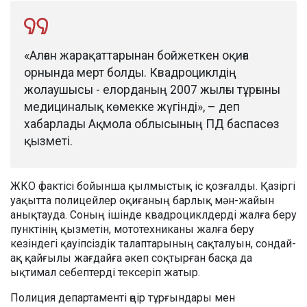
«Алған жарақаттарынан бойжеткен оқиға
орнында мерт болды. Квадроциклдің
жолаушысы - елорданың 2007 жылғы тұрғыны
медициналық көмекке жүгінді», – деп
хабарлады Ақмола облысының ПД баспасөз
қызметі.
ЖКО фактісі бойынша қылмыстық іс қозғалды. Қазіргі
уақытта полицейлер оқиғаның барлық мән-жайын
анықтауда. Соның ішінде квадроциклдерді жалға беру
пунктінің қызметін, мототехниканы жалға беру
кезіндегі қауіпсіздік талаптарының сақталуын, сондай-
ақ қайғылы жағдайға әкеп соқтырған басқа да
ықтимал себептерді тексеріп жатыр.
Полиция департаменті өңір тұрғындары мен