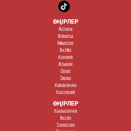
ӨҢІРЛЕР
Астана
Алматы
Көкшетау
Ақтөбе
Қонаев
Атырау
Орал
Тараз
Қарағанды
Қостанай
ӨҢІРЛЕР
Қызылорда
Ақтау
Түркістан