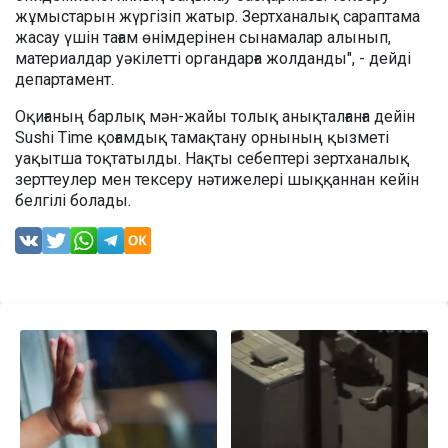
жұмыстарын жүргізіп жатыр. Зертханалық сараптама
жасау үшін тағам өнімдерінен сынамалар алынып,
материалдар уәкілетті органдарға жолданды", - дейді
департамент.
Оқиғаның барлық мән-жайы толық анықталғанға дейін
Sushi Time қоғамдық тамақтану орнының қызметі
уақытша тоқтатылды. Нақты себептері зертханалық
зерттеулер мен тексеру нәтижелері шыққаннан кейін
белгілі болады.