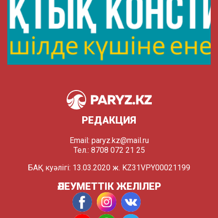
РЕДАКЦИЯ
Email:
paryz.kz@mail.ru
Тел.: 8708 072 21 25
БАҚ куәлігі: 13.03.2020 ж. KZ31VPY00021199
ӘЛЕУМЕТТІК ЖЕЛІЛЕР