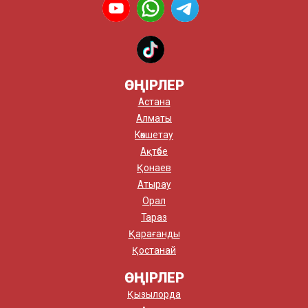
ӨҢІРЛЕР
Астана
Алматы
Көкшетау
Ақтөбе
Қонаев
Атырау
Орал
Тараз
Қарағанды
Қостанай
ӨҢІРЛЕР
Қызылорда