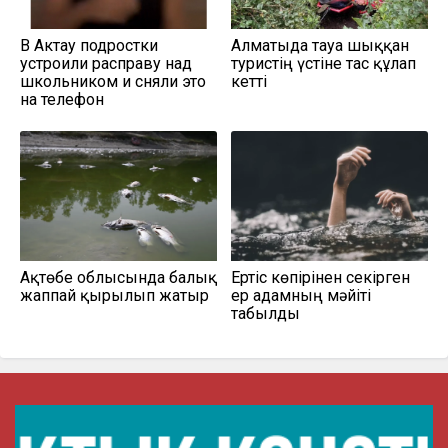
В Актау подростки
Алматыда тауға шыққан
устроили расправу над
туристің үстіне тас құлап
школьником и сняли это
кетті
на телефон
Ақтөбе облысында балық
Ертіс көпірінен секірген
жаппай қырылып жатыр
ер адамның мәйіті
табылды