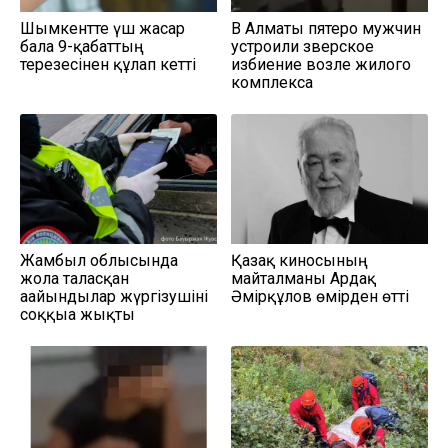
Шымкентте үш жасар
В Алматы пятеро мужчин
бала 9-қабаттың
устроили зверское
терезесінен құлап кетті
избиение возле жилого
комплекса
Жамбыл облысында
Қазақ киносының
жолға таласқан
майталманы Ардақ
ағайындылар жүргізушіні
Әмірқұлов өмірден өтті
соққыға жықты