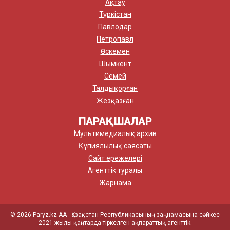
Ақтау
Түркістан
Павлодар
Петропавл
Өскемен
Шымкент
Семей
Талдықорған
Жезқазған
ПАРАҚШАЛАР
Мультимедиалық архив
Құпиялылық саясаты
Сайт ережелері
Агенттік туралы
Жарнама
© 2026 Paryz.kz АА - Қазақстан Республикасының заңнамасына сәйкес
2021 жылы қаңтарда тіркелген ақпараттық агенттік.