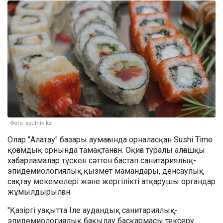
Фото: sputnik.kz
Олар "Алатау" базары аумағында орналасқан Sushi Time
қоғамдық орнында тамақтанған. Оқиға туралы алғашқы
хабарламалар түскен сәттен бастап санитариялық-
эпидемиологиялық қызмет мамандары, денсаулық
сақтау мекемелері және жергілікті атқарушы органдар
жұмылдырылған.
"Қазіргі уақытта Іле аудандық санитариялық-
эпидемиологиялық бақылау басқармасы тексеру