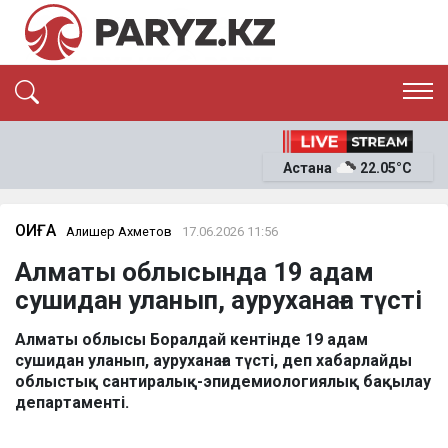
ЭКСКЛЮЗИВ
САЯСАТ
Астана
22.05°C
САЙЛАУ-2026
ЭКОНОМИКА
ҚОҒАМ
ОҚИҒА
ОҚИҒА
Алишер Ахметов
17.06.2026 11:56
СҰХБАТ
Алматы облысында 19 адам
News
сушидан уланып, ауруханаға түсті
Алматы облысы Боралдай кентінде 19 адам
сушидан уланып, ауруханаға түсті, деп хабарлайды
облыстық сантиралық-эпидемиологиялық бақылау
департаменті.