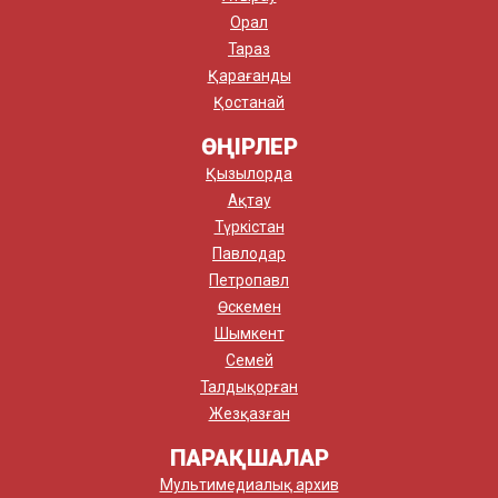
Орал
Тараз
Қарағанды
Қостанай
ӨҢІРЛЕР
Қызылорда
Ақтау
Түркістан
Павлодар
Петропавл
Өскемен
Шымкент
Семей
Талдықорған
Жезқазған
ПАРАҚШАЛАР
Мультимедиалық архив