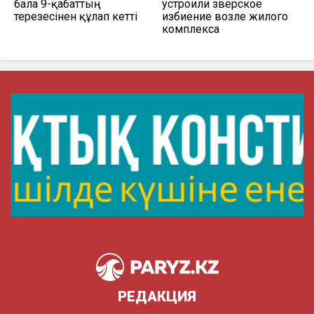
бала 9-қабаттың
устроили зверское
терезесінен құлап кетті
избиение возле жилого
комплекса
РЕДАКЦИЯ