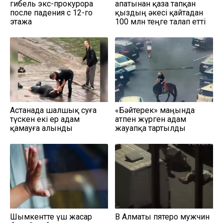
гибель экс-прокурора
апатынан қаза тапқан
после падения с 12-го
қыздың әкесі қайтадан
этажа
100 млн теңге талап етті
Астанада шалшық суға
«Бәйтерек» маңында
түскен екі ер адам
атпен жүрген адам
қамауға алынды
жауапқа тартылды
Шымкентте үш жасар
В Алматы пятеро мужчин