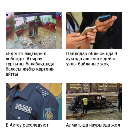
«Еденге лақтырып
Павлодар облысында 9
жіберді»: Атырау
ауылда әлі күнге дейін
тұрғыны балабақшада
ұялы байланыс жоқ
баласы жәбір көргенін
айтты
В Актау расследуют
Алматыда наурызда жол