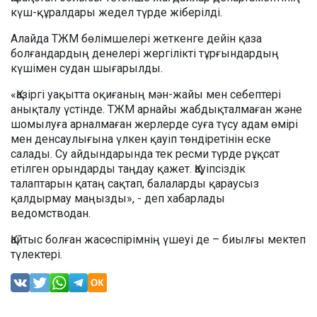
күш-құралдары жедел түрде жіберілді.
Алайда ТЖМ бөлімшелері жеткенге дейін қаза
болғандардың денелері жергілікті тұрғындардың
күшімен судан шығарылды.
«Қазіргі уақытта оқиғаның мән-жайы мен себептері
анықталу үстінде. ТЖМ арнайы жабдықталмаған және
шомылуға арналмаған жерлерде суға түсу адам өмірі
мен денсаулығына үлкен қауіп төндіретінін еске
салады. Су айдындарында тек ресми түрде рұқсат
етілген орындарды таңдау қажет. Қауіпсіздік
талаптарын қатаң сақтап, балаларды қараусыз
қалдырмау маңызды», - деп хабарлады
ведомстводан.
Қайтыс болған жасөспірімнің үшеуі де – биылғы мектеп
түлектері.