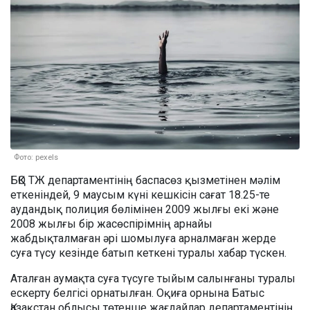
Фото: pexels
БҚО ТЖ департаментінің баспасөз қызметінен мәлім
еткеніндей, 9 маусым күні кешкісін сағат 18.25-те
аудандық полиция бөлімінен 2009 жылғы екі және
2008 жылғы бір жасөспірімнің арнайы
жабдықталмаған әрі шомылуға арналмаған жерде
суға түсу кезінде батып кеткені туралы хабар түскен.
Аталған аумақта суға түсуге тыйым салынғаны туралы
ескерту белгісі орнатылған. Оқиға орнына Батыс
Қазақстан облысы төтенше жағдайлар департаментінің