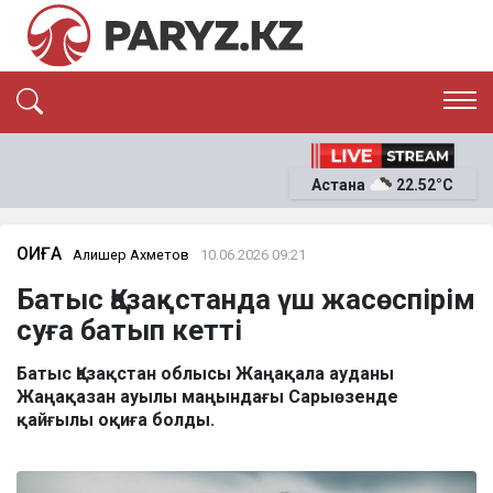
ЭКСКЛЮЗИВ
САЯСАТ
Астана
22.52°C
САЙЛАУ-2026
ЭКОНОМИКА
ҚОҒАМ
ОҚИҒА
ОҚИҒА
Алишер Ахметов
10.06.2026 09:21
СҰХБАТ
Батыс Қазақстанда үш жасөспірім
News
суға батып кетті
Батыс Қазақстан облысы Жаңақала ауданы
Жаңақазан ауылы маңындағы Сарыөзенде
қайғылы оқиға болды.