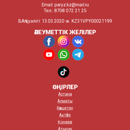
Email:
paryz.kz@mail.ru
Тел.: 8708 072 21 25
БАҚ куәлігі: 13.03.2020 ж. KZ31VPY00021199
ӘЛЕУМЕТТІК ЖЕЛІЛЕР
ӨҢІРЛЕР
Астана
Алматы
Көкшетау
Ақтөбе
Қонаев
Атырау