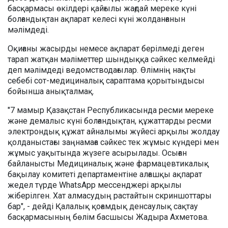
басқармасы өкілдері қайғылы жағдай мереке күні
болғандықтан ақпарат келесі күні жолданғанын
мәлімдеді.
Оқиғаны жасырды немесе ақпарат берілмеді деген
тарап жатқан мәліметтер шындыққа сәйкес келмейді
деп мәлімдеді ведомстводағылар. Өлімнің нақты
себебі сот-медициналық сараптама қорытындысы
бойынша анықталмақ.
"7 мамыр Қазақстан Республикасында ресми мереке
және демалыс күні болғандықтан, құжаттарды ресми
электрондық құжат айналымы жүйесі арқылы жолдау
қолданыстағы заңнамаға сәйкес тек жұмыс күндері мен
жұмыс уақытында жүзеге асырылады. Осыған
байланысты Медициналық және фармацевтикалық
бақылау комитеті департаментіне алғашқы ақпарат
жедел түрде WhatsApp мессенджері арқылы
жіберілген. Хат алмасудың растайтын скриншоттары
бар", - дейді Қалалық қоғамдық денсаулық сақтау
басқармасының бөлім басшысы Жадыра Ахметова.