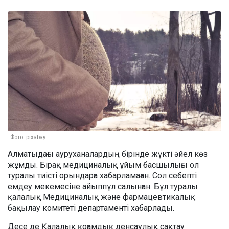
Фото: pixabay
Алматыдағы ауруханалардың бірінде жүкті әйел көз
жұмды. Бірақ медициналық ұйым басшылығы ол
туралы тиісті орындарға хабарламаған. Сол себепті
емдеу мекемесіне айыппұл салынған. Бұл туралы
қалалық Медициналық және фармацевтикалық
бақылау комитеті департаменті хабарлады.
Десе де Қалалық қоғамдық денсаулық сақтау