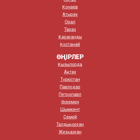
Қонаев
Атырау
Орал
Тараз
Қарағанды
Қостанай
ӨҢІРЛЕР
Қызылорда
Ақтау
Түркістан
Павлодар
Петропавл
Өскемен
Шымкент
Семей
Талдықорған
Жезқазған