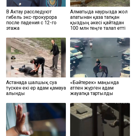
В Актау расследуют
Алматыда наурызда жол
гибель экс-прокурора
апатынан қаза тапқан
после падения с 12-го
қыздың әкесі қайтадан
этажа
100 млн теңге талап етті
Астанада шалшық суға
«Бәйтерек» маңында
түскен екі ер адам қамауға
атпен жүрген адам
алынды
жауапқа тартылды