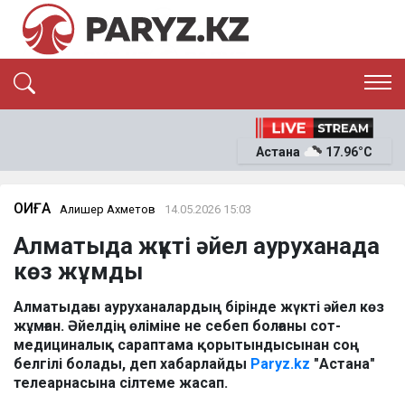
ЭКСКЛЮЗИВ
САЯСАТ
Астана
17.96°C
САЙЛАУ-2026
ЭКОНОМИКА
ҚОҒАМ
ОҚИҒА
ОҚИҒА
Алишер Ахметов
14.05.2026 15:03
СҰХБАТ
Алматыда жүкті әйел ауруханада
News
көз жұмды
Алматыдағы ауруханалардың бірінде жүкті әйел көз
жұмған. Әйелдің өліміне не себеп болғаны сот-
медициналық сараптама қорытындысынан соң
белгілі болады, деп хабарлайды
Paryz.kz
"Астана"
телеарнасына сілтеме жасап.