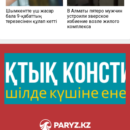
Шымкентте үш жасар
В Алматы пятеро мужчин
бала 9-қабаттың
устроили зверское
терезесінен құлап кетті
избиение возле жилого
комплекса