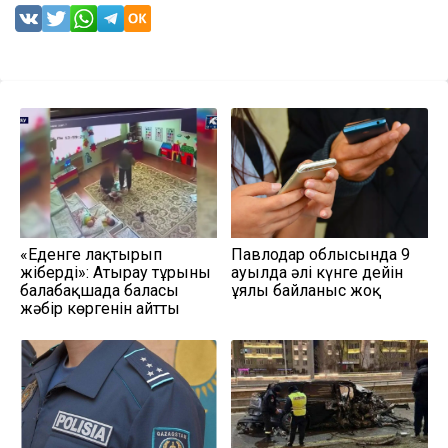
«Еденге лақтырып
Павлодар облысында 9
жіберді»: Атырау тұрғыны
ауылда әлі күнге дейін
балабақшада баласы
ұялы байланыс жоқ
жәбір көргенін айтты