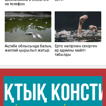
на телефон
Ақтөбе облысында балық
Ертіс көпірінен секірген
жаппай қырылып жатыр
ер адамның мәйіті
табылды