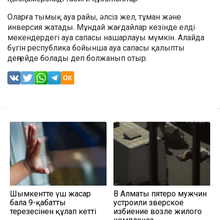
Оларға тымық ауа райы, әлсіз жел, тұман және
инверсия жатады. Мұндай жағдайлар кезінде елді
мекендердегі ауа сапасы нашарлауы мүмкін. Алайда
бүгін республика бойынша ауа сапасы қалыпты
деңгейде болады деп болжанып отыр.
Шымкентте үш жасар
В Алматы пятеро мужчин
бала 9-қабаттың
устроили зверское
терезесінен құлап кетті
избиение возле жилого