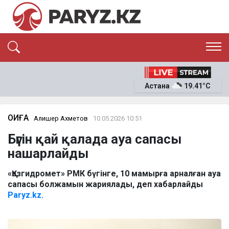
ЭКСКЛЮЗИВ
САЯСАТ
Астана
19.41°C
САЙЛАУ-2026
ЭКОНОМИКА
ҚОҒАМ
ОҚИҒА
ОҚИҒА
Алишер Ахметов
10.05.2026 10:51
СҰХБАТ
Бүгін қай қалада ауа сапасы
News
нашарлайды
«Қазгидромет» РМК бүгінге, 10 мамырға арналған ауа
сапасы болжамын жариялады, деп хабарлайды
Paryz.kz.