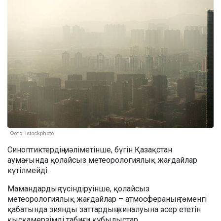
Фото: istockphoto
Синоптиктердің мәліметінше, бүгін Қазақстан
аумағында қолайсыз метеорологиялық жағдайлар
күтілмейді.
Мамандардың түсіндіруінше, қолайсыз
метеорологиялық жағдайлар – атмосфераның төменгі
қабатында зиянды заттардың жиналуына әсер ететін
қысқамерзімді табиғи құбылыстар.