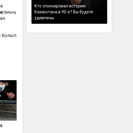
ла
Кто спонсировал историю
қиғаның
Казахстана в 90-е? Вы будете
удивлены
тан
р болып
а