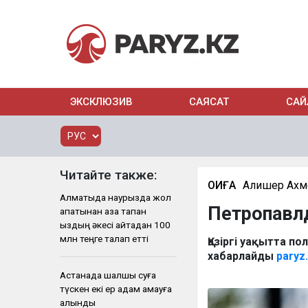
ЭКСКЛЮЗИВ
САЯСАТ
САЙ
Читайте также:
ОҚИҒА
Алишер Ахм
Алматыда наурызда жол
Петропавлд
апатынан қаза тапқан
қыздың әкесі қайтадан 100
млн теңге талап етті
Қазіргі уақытта по
хабарлайды
paryz
Астанада шалшық суға
түскен екі ер адам қамауға
алынды