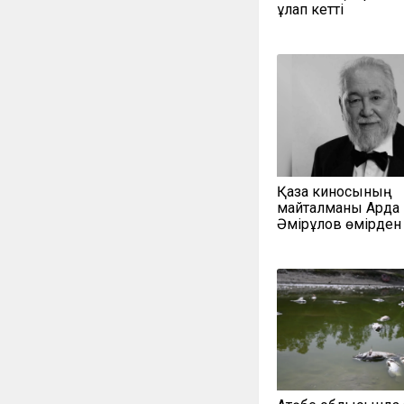
құлап кетті
Қазақ киносының
майталманы Ардақ
Әмірқұлов өмірден 