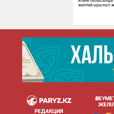
Ақтөбе облысында 
жаппай қырылып 
ӘЛЕУМЕ
ЖЕЛІ
РЕДАКЦИЯ