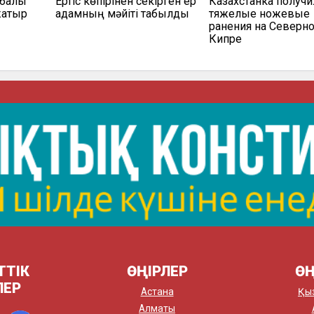
балық
Ертіс көпірінен секірген ер
Казахстанка получи
жатыр
адамның мәйіті табылды
тяжелые ножевые
ранения на Северн
Кипре
ТТІК
ӨҢІРЛЕР
ӨҢ
ЛЕР
Астана
Қы
Алматы