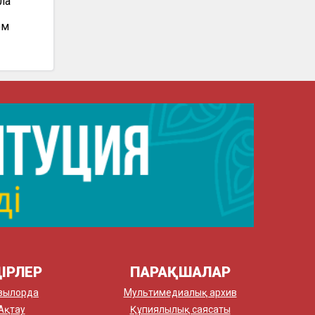
ла
ом
ІРЛЕР
ПАРАҚШАЛАР
зылорда
Мультимедиалық архив
Ақтау
Құпиялылық саясаты