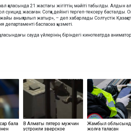
авл қаласында 21 жастағы жігіттің мәйіті табылды. Алдын а
л суицид жасаған. Сотқа дейінгі тергеп-тексеру басталды. О
жайы анықталып жатыр», – деп хабарлады Солтүстік Қазақс
 департаменті баспасөз қызметі.
аласындағы сауда үйлерінің біріндегі кинотеатрда анимато
сар бала
В Алматы пятеро мужчин
Жамбыл облысынд
інен
устроили зверское
жолға таласқан