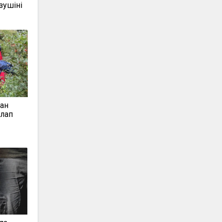
зушіні
қан
ұлап