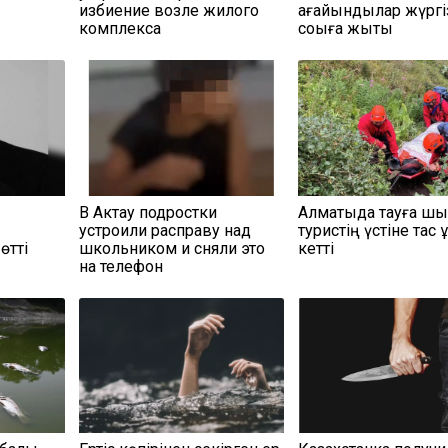
избиение возле жилого
ағайындылар жүргі
комплекса
соққыға жықты
В Актау подростки
Алматыда тауға шық
устроили расправу над
туристің үстіне тас қ
өтті
школьником и сняли это
кетті
на телефон