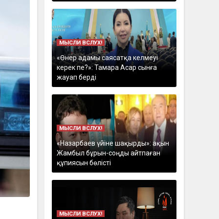
МЫСЛИ ВСЛУХ!
«Өнер адамы саясатқа келмеуі
керек пе?»: Тамара Асар сынға
жауап берді
МЫСЛИ ВСЛУХ!
«Назарбаев үйіне шақырды»: ақын
Жамбыл бұрын-соңды айтпаған
құпиясын бөлісті
МЫСЛИ ВСЛУХ!