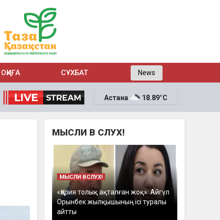
ОҚИҒА
СҰХБАТ
News
Астана
18.89°C
МЫСЛИ В СЛУХ!
МЫСЛИ ВСЛУХ!
«Қария толық ақталған жоқ»: Айгүл
Орынбек жылқышының ісі туралы
айтты