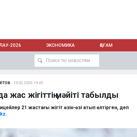
ЛАУ-2026
ЭКОНОМИКА
ҚОҒАМ
етов
19.02.2026 19:49
а жас жігіттің мәйіті табылды
лицейлер 21 жастағы жігіт өзін-өзі атып өлтірген, деп
.kz
.