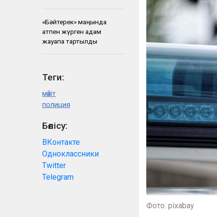
«Бәйтерек» маңында
атпен жүрген адам
жауапқа тартылды
Теги:
мәйіт
полиция
Бөлісу:
ВКонтакте
Одноклассники
Twitter
Telegram
Фото: pixabay