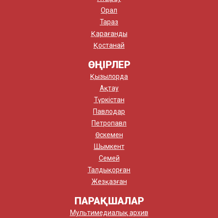
Орал
Тараз
Қарағанды
Қостанай
ӨҢІРЛЕР
Қызылорда
Ақтау
Түркістан
Павлодар
Петропавл
Өскемен
Шымкент
Семей
Талдықорған
Жезқазған
ПАРАҚШАЛАР
Мультимедиалық архив