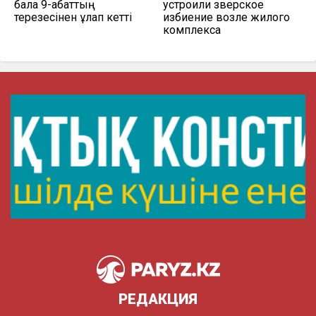
бала 9-қабаттың
устроили зверское
терезесінен құлап кетті
избиение возле жилого
комплекса
РЕДАКЦИЯ