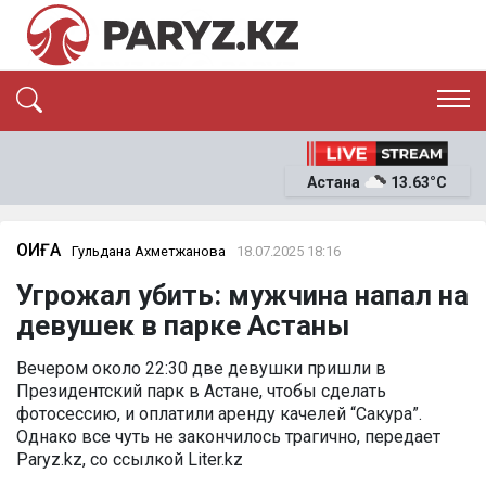
ЭКСКЛЮЗИВ
САЯСАТ
Астана
13.63°C
САЙЛАУ-2026
ЭКОНОМИКА
ҚОҒАМ
ОҚИҒА
ОҚИҒА
Гульдана Ахметжанова
18.07.2025 18:16
СҰХБАТ
Угрожал убить: мужчина напал на
News
девушек в парке Астаны
Вечером около 22:30 две девушки пришли в
Президентский парк в Астане, чтобы сделать
фотосессию, и оплатили аренду качелей “Сакура”.
Однако все чуть не закончилось трагично, передает
Paryz.kz, со ссылкой Liter.kz