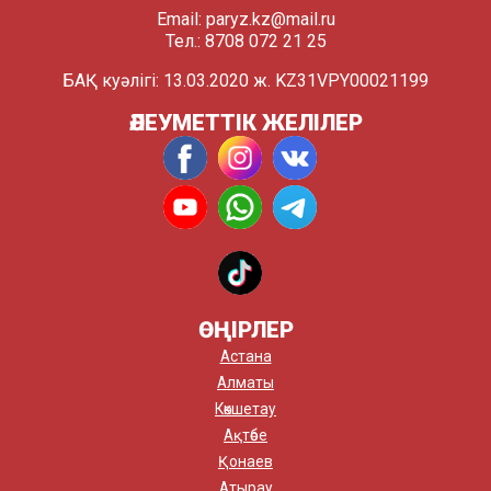
Email:
paryz.kz@mail.ru
Тел.: 8708 072 21 25
БАҚ куәлігі: 13.03.2020 ж. KZ31VPY00021199
ӘЛЕУМЕТТІК ЖЕЛІЛЕР
ӨҢІРЛЕР
Астана
Алматы
Көкшетау
Ақтөбе
Қонаев
Атырау