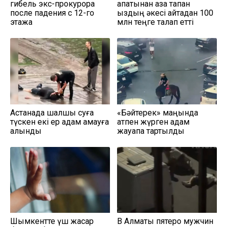
гибель экс-прокурора
апатынан қаза тапқан
после падения с 12-го
қыздың әкесі қайтадан 100
этажа
млн теңге талап етті
Астанада шалшық суға
«Бәйтерек» маңында
түскен екі ер адам қамауға
атпен жүрген адам
алынды
жауапқа тартылды
Шымкентте үш жасар
В Алматы пятеро мужчин