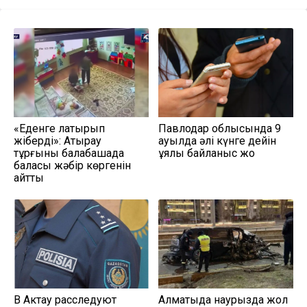
«Еденге лақтырып
Павлодар облысында 9
жіберді»: Атырау
ауылда әлі күнге дейін
тұрғыны балабақшада
ұялы байланыс жоқ
баласы жәбір көргенін
айтты
В Актау расследуют
Алматыда наурызда жол