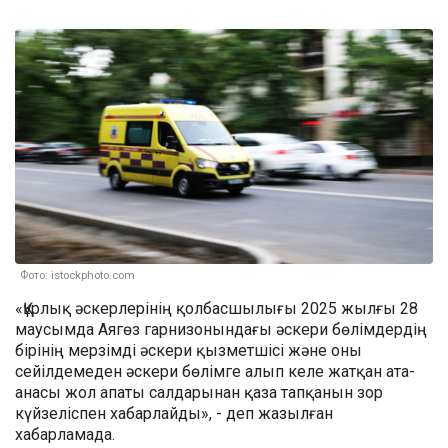
Фото: istockphoto.com
«Құрлық әскерлерінің қолбасшылығы 2025 жылғы 28
маусымда Аягөз гарнизонындағы әскери бөлімдердің
бірінің мерзімді әскери қызметшісі және оны
сейілдемеден әскери бөлімге алып келе жатқан ата-
анасы жол апаты салдарынан қаза тапқанын зор
күйзеліспен хабарлайды», - деп жазылған
хабарламада.