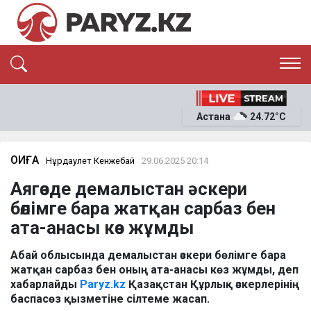
ЭКСКЛЮЗИВ
САЯСАТ
Астана
24.72°C
САЙЛАУ-2026
ЭКОНОМИКА
ҚОҒАМ
ОҚИҒА
ОҚИҒА
Нұрдаулет Кенжебай
29.06.2025 20:14
СҰХБАТ
Аягөзде демалыстан әскери
News
бөлімге бара жатқан сарбаз бен
ата-анасы көз жұмды
Абай облысында демалыстан әскери бөлімге бара
жатқан сарбаз бен оның ата-анасы көз жұмды, деп
хабарлайды
Paryz.kz
Қазақстан Құрлық әскерлерінің
баспасөз қызметіне сілтеме жасап.