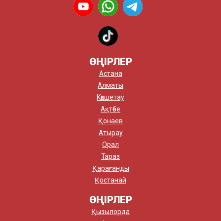
ӨҢІРЛЕР
Астана
Алматы
Көкшетау
Ақтөбе
Қонаев
Атырау
Орал
Тараз
Қарағанды
Қостанай
ӨҢІРЛЕР
Қызылорда