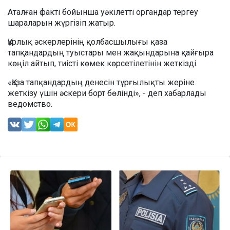
Аталған факті бойынша уәкілетті органдар тергеу
шараларын жүргізіп жатыр.
Құрлық әскерлерінің қолбасшылығы қаза
тапқандардың туыстары мен жақындарына қайғыра
көңіл айтып, тиісті көмек көрсетілетінін жеткізді.
«Қаза тапқандардың денесін тұрғылықты жеріне
жеткізу үшін әскери борт бөлінді», - деп хабарлады
ведомство.