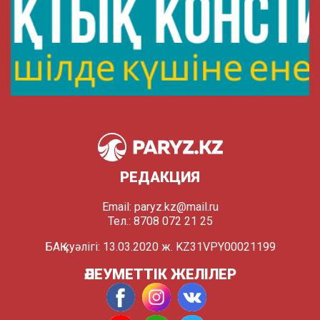
РЕДАКЦИЯ
Email:
paryz.kz@mail.ru
Тел.: 8708 072 21 25
БАҚ куәлігі: 13.03.2020 ж. KZ31VPY00021199
ӘЛЕУМЕТТІК ЖЕЛІЛЕР