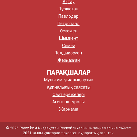
Ақтау
Түркістан
Павлодар
Петропавл
Өскемен
Шымкент
Семей
Талдықорған
Жезқазған
ПАРАҚШАЛАР
Мультимедиалық архив
Құпиялылық саясаты
Сайт ережелері
Агенттік туралы
Жарнама
© 2026 Paryz.kz АА - Қазақстан Республикасының заңнамасына сәйкес
2021 жылы қаңтарда тіркелген ақпараттық агенттік.