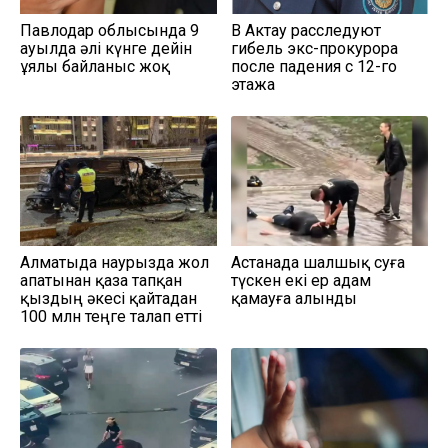
Павлодар облысында 9
В Актау расследуют
ауылда әлі күнге дейін
гибель экс-прокурора
ұялы байланыс жоқ
после падения с 12-го
этажа
Алматыда наурызда жол
Астанада шалшық суға
апатынан қаза тапқан
түскен екі ер адам
қыздың әкесі қайтадан
қамауға алынды
100 млн теңге талап етті