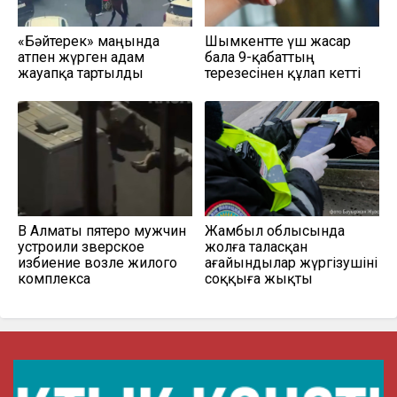
«Бәйтерек» маңында
Шымкентте үш жасар
атпен жүрген адам
бала 9-қабаттың
жауапқа тартылды
терезесінен құлап кетті
В Алматы пятеро мужчин
Жамбыл облысында
устроили зверское
жолға таласқан
избиение возле жилого
ағайындылар жүргізушіні
комплекса
соққыға жықты