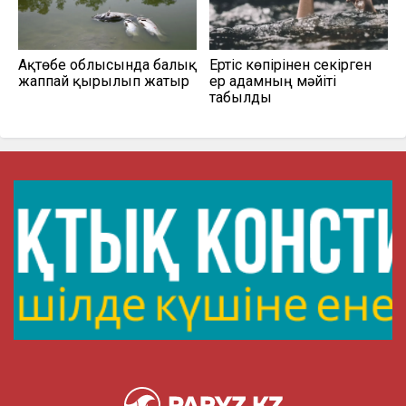
Ақтөбе облысында балық
Ертіс көпірінен секірген
жаппай қырылып жатыр
ер адамның мәйіті
табылды