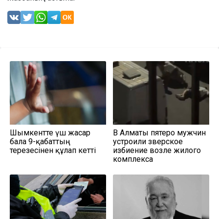
Шымкентте үш жасар
В Алматы пятеро мужчин
бала 9-қабаттың
устроили зверское
терезесінен құлап кетті
избиение возле жилого
комплекса