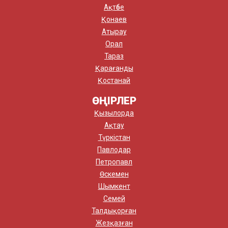
Ақтөбе
Қонаев
Атырау
Орал
Тараз
Қарағанды
Қостанай
ӨҢІРЛЕР
Қызылорда
Ақтау
Түркістан
Павлодар
Петропавл
Өскемен
Шымкент
Семей
Талдықорған
Жезқазған