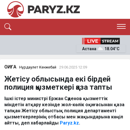
ЭКСКЛЮЗИВ
САЯСАТ
Астана
18.04°C
САЙЛАУ-2026
ЭКОНОМИКА
ҚОҒАМ
ОҚИҒА
ОҚИҒА
Нұрдаулет Кенжебай
29.06.2025 12:09
СҰХБАТ
Жетісу облысында екі бірдей
News
полиция қызметкері қаза тапты
Ішкі істер министрі Ержан Сәденов қызметтік
міндетін атқару кезінде жол-көлік оқиғасынан қаза
тапқан Жетісу облыстық полиция департаменті
қызметкерлерінің отбасы мен жақындарына көңіл
айтты, деп хабарлайды
Paryz.kz
.