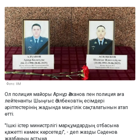
Фото: ІІМ
Ол полиция майоры Арнұр Әлханов пен полиция аға
лейтенанты Шыңғыс Әсілбековтің есімдері
әріптестерінің жадында мәңгілік сақталатынын атап
өтті.
"Ішкі істер министрлігі марқұмдардың отбасына
қажетті көмек көрсетеді", - деп жазды Сәденов
жазбаның астына.