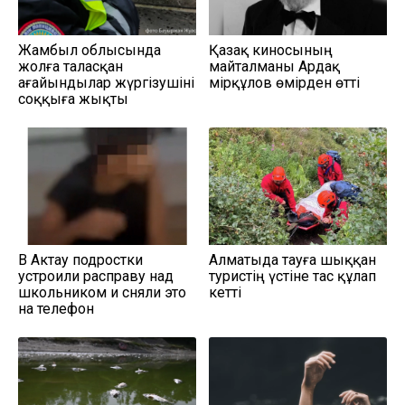
Жамбыл облысында
Қазақ киносының
жолға таласқан
майталманы Ардақ
ағайындылар жүргізушіні
Әмірқұлов өмірден өтті
соққыға жықты
В Актау подростки
Алматыда тауға шыққан
устроили расправу над
туристің үстіне тас құлап
школьником и сняли это
кетті
на телефон